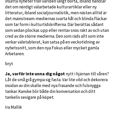
insatta nyheter från världen långt borta, ibland handlar
det om nördigt välarbetade kulturartiklar eller ny
litteratur, ibland socialjournalistik, men nästan alltid är
det mainstream-mediernas svarta hål och blinda fläckar
som tar form i kulturtidskrifterna. Där berättas sådant
som sedan plockas upp eller rentav snos rakt av och utan
cred av de större medierna. Den som räds allt som inte
verkar väletablerat, kan satsa på en veckotidning av
nyhetssnitt, som den nya Fokus eller mycket gamla
Arbetaren.
bryt
Ja, varför inte unna dig något
nytt i hjärnan till våren?
Låt de små grå gympa sig fasta. Var lite vild och dekorera
insidan av din skalle med nya frasande och fulsnygga
tankar. Kanske blir både din konversation och ditt
tankeliv sexigare på köpet.
Ira Mallik