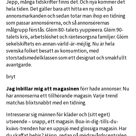
Jepp, många tidskrifter finns det. Och nya kommer det
hela tiden. Det gäller bara att hitta en ny nisch på
annonsmarkanden och sedan totar man ihop en tidning
som passar annonsörerna, och så annonsörernas
målgrupp förstås. Glöm 80-talets yuppieera. Glöm 90-
talets kris, arbetslöshet och räntesorgsna familjer. Glöm
sekelskiftets en-annan-värld-är-möjlig. Nu är hela
svenska folket besatt av konsumtion, med
storstadsmedelklassen som ett designat och smakfullt
avantgarde.
bryt
Jag inbillar mig att magasinen
förr hade annonser. Nu
har annonserna ett tillhörande magasin. Varje trend
matchas blixtsnabbt med en tidning.
Intresserar sig männen för kläder och (sitt eget)
utseende – snapp, ett magasin. Boa-in-dig-tills-du-
kvävs-trenden har en uppsjö med glossiga magasin. Har
du skaffat bebis? Häpp, redan på mödravårdscentralen