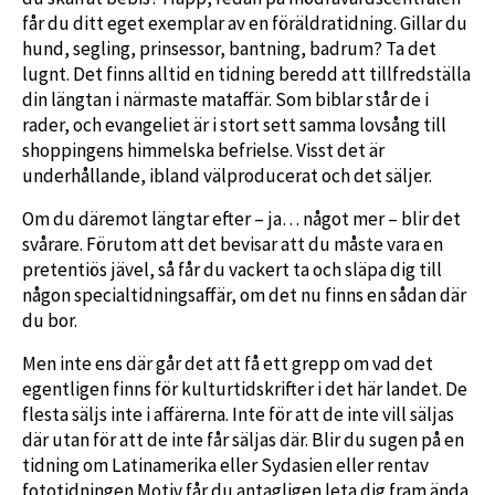
får du ditt eget exemplar av en föräldratidning. Gillar du
hund, segling, prinsessor, bantning, badrum? Ta det
lugnt. Det finns alltid en tidning beredd att tillfredställa
din längtan i närmaste mataffär. Som biblar står de i
rader, och evangeliet är i stort sett samma lovsång till
shoppingens himmelska befrielse. Visst det är
underhållande, ibland välproducerat och det säljer.
Om du däremot längtar efter – ja… något mer – blir det
svårare. Förutom att det bevisar att du måste vara en
pretentiös jävel, så får du vackert ta och släpa dig till
någon specialtidningsaffär,­ om det nu finns en sådan där
du bor.
Men inte ens där går det att få ett grepp om vad det
egentligen finns för kulturtidskrifter i det här landet. De
flesta säljs inte i affärerna. Inte för att de inte vill säljas
där ­utan för att de inte får säljas där. Blir du sugen på en
tidning om Latinamerika eller Sydasien eller rentav
fototidningen Motiv får du antagligen leta dig fram ända