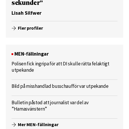
sekunder”
Lisah Silfwer
Fler profiler
MEN-fällningar
Polisen fick ingripa för att DI skulle rätta felaktigt
utpekande
Bild på misshandlad busschaufför var utpekande
Bulletin påstod att journalist var del av
”Hamasvänstern”
Mer MEN-fällningar