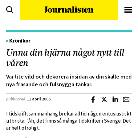
logotyp
Sök
Men
Krönikor
Unna din hjärna något nytt till
våren
Var lite vild och dekorera insidan av din skalle med
nya frasande och fulsnygga tankar.
Dela på Facebook
Dela på X
Dela på L
Dela
11 april 2006
publicerad
I tidskriftssammanhang brukar alltid någon entusiastiskt
utbrista: ”Åh, det finns så många tidskrifter i Sverige. Det
är helt otroligt.”