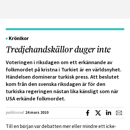
Krönikor
Tredjehandskällor duger inte
Voteringen i riksdagen om ett erkännande av
folkmordet på kristna i Turkiet är en världsnyhet.
Händelsen dominerar turkisk press. Att beslutet
kom från den svenska riksdagen är för den
turkiska regeringen nästan lika känsligt som när
USA erkände folkmordet.
Dela på Facebook
Dela på X
Dela på L
Dela
24 mars 2010
publicerad
Till en början var debatten mer eller mindre ett icke-