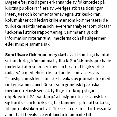
Dagen efter riksdagens erkännande av folkmordet på
kristna publicerar flera av Sveriges största tidningar
intervjuer och kommentarer av egna utrikeskorrar,
kolumnister och ledarskribenter som kommenterar de
turkiska reaktionerna och levererar analyser som blottar
luckorna i utrikesrapportering. Samma analys och
information roterar runt i medierna och alla säger mer
eller mindre samma sak.
Som läsare fick man intrycket
av att samtliga hämtat
sitt underlag från samma hyllfack. Språkkunskaper hade
underlättat researchen men en förvirrad logik verkar
råda i våra mediehus i detta. Länder som anses vara
"känsliga områden" får inte bevakas av journalister med
rötter i samma land. De ses som genetiskt partiska,
medan en etnisk svensk tydligen förkroppsligar
objektivitet. Så i väntan på att någon etnisk svensk lär
sig kurdiska och turkiska, bestämmer sig för att söka sig
till journalistiken och att Turkiet är det mest intressanta
ämnet att bevaka, är vi ibland utelämnade till