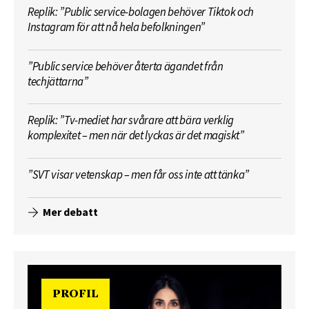
Replik: ”Public service-bolagen behöver Tiktok och
Instagram för att nå hela befolkningen”
”Public service behöver återta ägandet från
techjättarna”
Replik: ”Tv-mediet har svårare att bära verklig
komplexitet – men när det lyckas är det magiskt”
”SVT visar vetenskap – men får oss inte att tänka”
Mer debatt
PROFIL