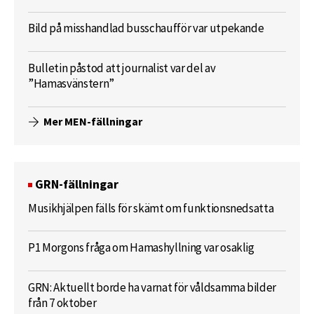
Bild på misshandlad busschaufför var utpekande
Bulletin påstod att journalist var del av
”Hamasvänstern”
Mer MEN-fällningar
GRN-fällningar
Musikhjälpen fälls för skämt om funktionsnedsatta
P1 Morgons fråga om Hamashyllning var osaklig
GRN: Aktuellt borde ha varnat för våldsamma bilder
från 7 oktober