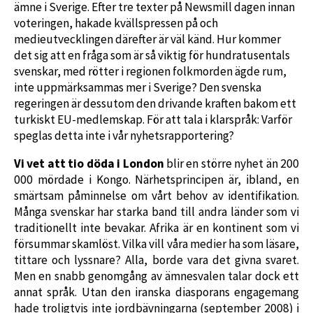
ämne i Sverige. Efter tre texter på Newsmill dagen innan
voteringen, hakade kvällspressen på och
medieutvecklingen därefter är väl känd. Hur kommer
det sig att en fråga som är så viktig för hundratusentals
svenskar, med rötter i regionen folkmorden ägde rum,
inte uppmärksammas mer i Sverige? Den svenska
regeringen är dessutom den drivande kraften bakom ett
turkiskt EU-medlemskap. För att tala i klarspråk: Varför
speglas detta inte i vår nyhetsrapportering?
Vi vet att tio döda i London
blir en större nyhet än 200
000 mördade i Kongo. Närhetsprincipen är, ibland, en
smärtsam påminnelse om vårt behov av identifikation.
Många svenskar har starka band till andra länder som vi
traditionellt inte bevakar. Afrika är en kontinent som vi
försummar skamlöst. Vilka vill våra medier ha som läsare,
tittare och lyssnare? Alla, borde vara det givna svaret.
Men en snabb genomgång av ämnesvalen talar dock ett
annat språk. Utan den iranska diasporans engagemang
hade troligtvis inte jordbävningarna (september 2008) i