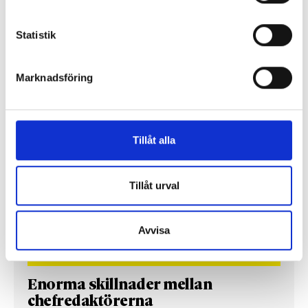
Statistik
Så mycket tjänar mediecheferna
Så mycket tjänar 260 mediechefer
Marknadsföring
Tillåt alla
Tillåt urval
Avvisa
Enorma skillnader mellan
chefredaktörerna