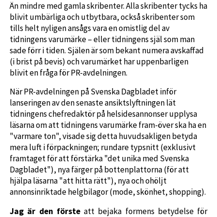
Än mindre med gamla skribenter. Alla skribenter tycks ha
blivit umbärliga och utbytbara, också skribenter som
tills helt nyligen ansågs vara en omistlig del av
tidningens varumärke – eller tidningens själ som man
sade förr i tiden. Själen är som bekant numera avskaffad
(i brist på bevis) och varumärket har uppenbarligen
blivit en fråga för PR-avdelningen.
När PR-avdelningen på Svenska Dagbladet inför
lanseringen av den senaste ansiktslyftningen lät
tidningens chefredaktör på helsidesannonser upplysa
läsarna om att tidningens varumärke fram-över ska ha en
"varmare ton", visade sig detta huvudsakligen betyda
mera luft i förpackningen; rundare typsnitt (exklusivt
framtaget för att förstärka "det unika med Svenska
Dagbladet"), nya färger på bottenplattorna (för att
hjälpa läsarna "att hitta rätt"), nya och ohöljt
annonsinriktade helgbilagor (mode, skönhet, shopping).
Jag är den förste
att bejaka formens betydelse för