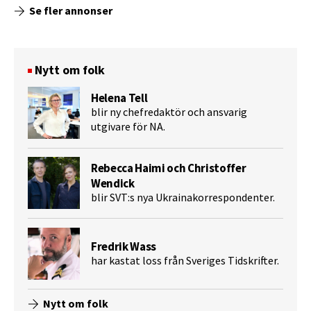
Se fler annonser
Nytt om folk
Helena Tell
blir ny chefredaktör och ansvarig
utgivare för NA.
Rebecca Haimi och Christoffer
Wendick
blir SVT:s nya Ukrainakorrespondenter.
Fredrik Wass
har kastat loss från Sveriges Tidskrifter.
Nytt om folk