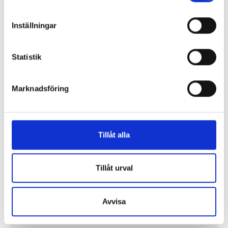
Lönerna – redaktion för redaktion
Inställningar
Så mycket tjänar vi – och våra chefer
Statistik
Marknadsföring
Tillåt alla
Tillåt urval
Avvisa
Så mycket tjänar mediecheferna