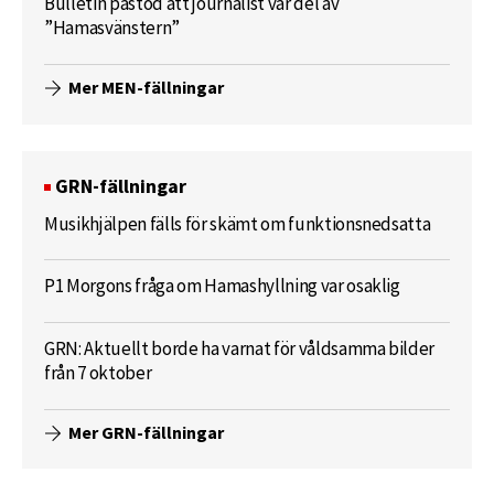
Bulletin påstod att journalist var del av
”Hamasvänstern”
Mer MEN-fällningar
GRN-fällningar
Musikhjälpen fälls för skämt om funktionsnedsatta
P1 Morgons fråga om Hamashyllning var osaklig
GRN: Aktuellt borde ha varnat för våldsamma bilder
från 7 oktober
Mer GRN-fällningar