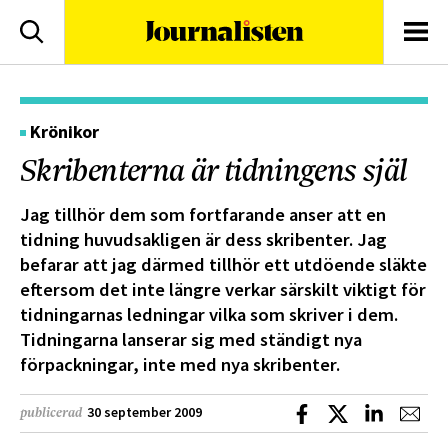
logotyp
Sök
Men
Krönikor
Skribenterna är tidningens själ
Jag tillhör dem som fortfarande anser att en
tidning huvudsakligen är dess skribenter. Jag
befarar att jag därmed tillhör ett utdöende släkte
eftersom det inte längre verkar särskilt viktigt för
tidningarnas ledningar vilka som skriver i dem.
Tidningarna lanserar sig med ständigt nya
förpackningar, inte med nya skribenter.
Dela på Facebook
Dela på X
Dela på L
Dela
30 september 2009
publicerad