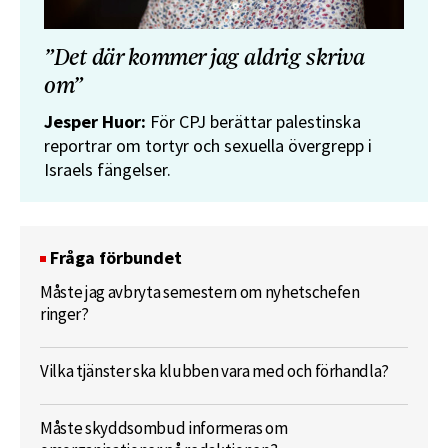
”Det där kommer jag aldrig skriva
om”
Jesper Huor:
För CPJ berättar palestinska
reportrar om tortyr och sexuella övergrepp i
Israels fängelser.
Fråga förbundet
Måste jag avbryta semestern om nyhetschefen
ringer?
Vilka tjänster ska klubben vara med och förhandla?
Måste skyddsombud informeras om