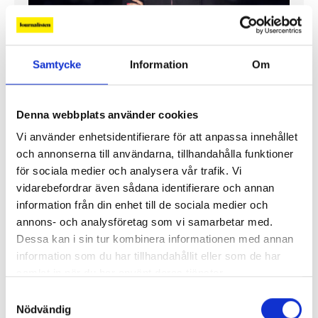
”Jag vill att Mellanöstern ska
Samtycke
Information
Om
kännas nära”
Gilda Hamidi-Nia
Denna webbplats använder cookies
Fler profiler
Vi använder enhetsidentifierare för att anpassa innehållet
och annonserna till användarna, tillhandahålla funktioner
för sociala medier och analysera vår trafik. Vi
vidarebefordrar även sådana identifierare och annan
information från din enhet till de sociala medier och
annons- och analysföretag som vi samarbetar med.
Dessa kan i sin tur kombinera informationen med annan
information som du har tillhandahållit eller som de har
samlat in när du har använt deras tjänster.
Samtyckesval
Nödvändig