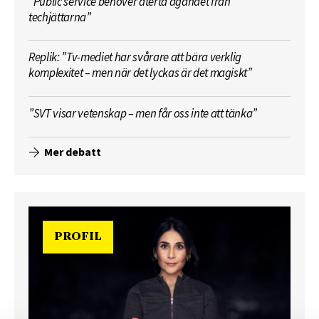
”Public service behöver återta ägandet från
techjättarna”
Replik: ”Tv-mediet har svårare att bära verklig
komplexitet – men när det lyckas är det magiskt”
”SVT visar vetenskap – men får oss inte att tänka”
Mer debatt
PROFIL