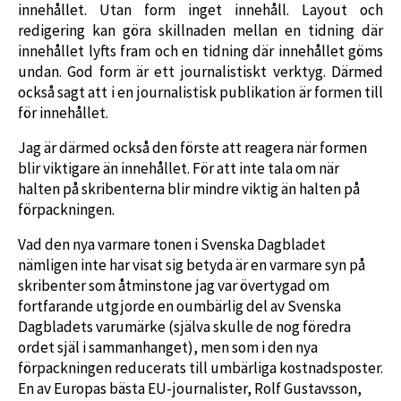
innehållet. Utan form inget innehåll. Layout och
redigering kan göra skillnaden mellan en tidning där
innehållet lyfts fram och en tidning där innehållet göms
undan. God form är ett journalistiskt verktyg. Därmed
också sagt att i en journalistisk publikation är formen till
för innehållet.
Jag är därmed också den förste att reagera när formen
blir viktigare än innehållet. För att inte tala om när
halten på skribenterna blir mindre viktig än halten på
förpackningen.
Vad den nya varmare tonen i Svenska Dagbladet
nämligen inte har visat sig betyda är en varmare syn på
skribenter som åtminstone jag var övertygad om
fortfarande utgjorde en oumbärlig del av Svenska
Dagbladets varumärke (själva skulle de nog föredra
ordet själ i sammanhanget), men som i den nya
förpackningen reducerats till umbärliga kostnadsposter.
En av Europas bästa EU-journalister, Rolf Gustavsson,