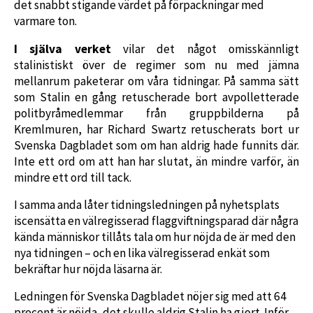
det snabbt stigande värdet på förpackningar med
varmare ton.
I själva verket
vilar det något omisskännligt
stalinistiskt över de regimer som nu med jämna
mellanrum paketerar om våra tidningar. På samma sätt
som Stalin en gång retuscherade bort avpolletterade
politbyråmedlemmar från gruppbilderna på
Kremlmuren, har Richard Swartz retuscherats bort ur
Svenska Dagbladet som om han aldrig hade funnits där.
Inte ett ord om att han har slutat, än mindre varför, än
mindre ett ord till tack.
I samma anda låter tidningsledningen på nyhetsplats
iscensätta en välregisserad flaggviftningsparad där några
kända människor tillåts tala om hur nöjda de är med den
nya tidningen – och en lika välregisserad enkät som
bekräftar hur nöjda läsarna är.
Ledningen för Svenska Dagbladet nöjer sig med att 64
procent är nöjda, det skulle aldrig Stalin ha gjort. Inför