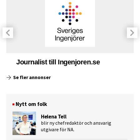
Journalist till Ingenjoren.se
Se fler annonser
Nytt om folk
Helena Tell
blir ny chefredaktör och ansvarig
utgivare för NA.