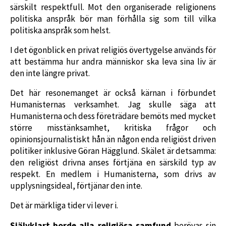
särskilt respektfull. Mot den organiserade religionens
politiska anspråk bör man förhålla sig som till vilka
politiska anspråk som helst.
I det ögonblick en privat religiös övertygelse används för
att bestämma hur andra människor ska leva sina liv är
den inte längre privat.
Det här resonemanget är också kärnan i förbundet
Humanisternas verksamhet. Jag skulle säga att
Humanisterna och dess företrädare bemöts med mycket
större misstänksamhet, kritiska frågor och
opinionsjournalistiskt hån än någon enda religiöst driven
politiker inklusive Göran Hägglund. Skälet är detsamma:
den religiöst drivna anses förtjäna en särskild typ av
respekt. En medlem i Humanisterna, som drivs av
upplysningsideal, förtjänar den inte.
Det är märkliga tider vi lever i.
Självklart borde alla religiösa samfund
berövas sin