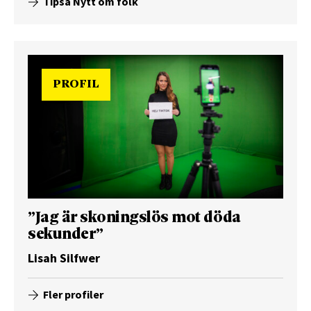
Tipsa Nytt om folk
PROFIL
”Jag är skoningslös mot döda
sekunder”
Lisah Silfwer
Fler profiler