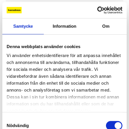
Samtycke
Information
Om
Denna webbplats använder cookies
Vi använder enhetsidentifierare för att anpassa innehållet
och annonserna till användarna, tillhandahålla funktioner
för sociala medier och analysera vår trafik. Vi
vidarebefordrar även sådana identifierare och annan
Lönerna – redaktion för redaktion
information från din enhet till de sociala medier och
annons- och analysföretag som vi samarbetar med.
Så mycket tjänar vi – och våra chefer
Dessa kan i sin tur kombinera informationen med annan
information som du har tillhandahållit eller som de har
samlat in när du har använt deras tjänster.
Samtyckesval
Nödvändig