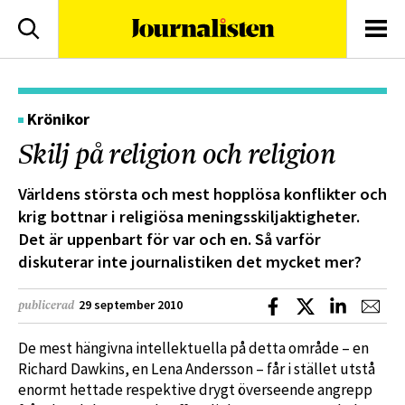
logotyp
Sök
Men
Krönikor
Skilj på religion och religion
Världens största och mest hopplösa konflikter och
krig bottnar i religiösa meningsskiljaktigheter.
Det är uppenbart för var och en. Så varför
diskuterar inte journalistiken det mycket mer?
Dela på Facebook
Dela på X
Dela på L
Dela
29 september 2010
publicerad
De mest hängivna intellektuella på detta område – en
Richard Dawkins, en Lena Andersson – får i stället utstå
enormt hettade respektive drygt överseende angrepp