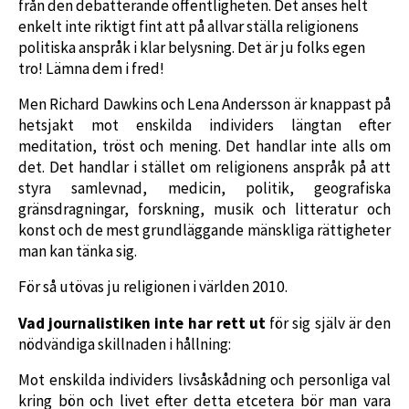
från den debatterande offentligheten. Det anses helt
enkelt inte riktigt fint att på allvar ställa religionens
politiska anspråk i klar belysning. Det är ju folks egen
tro! Lämna dem i fred!
Men Richard Dawkins och Lena Andersson är knappast på
hetsjakt mot enskilda individers längtan efter
meditation, tröst och mening. Det handlar inte alls om
det. Det handlar i stället om religionens anspråk på att
styra samlevnad, medicin, politik, geografiska
gränsdragningar, forskning, musik och litteratur och
konst och de mest grundläggande mänskliga rättigheter
man kan tänka sig.
För så utövas ju religionen i världen 2010.
Vad journalistiken inte har rett ut
för sig själv är den
nödvändiga skillnaden i hållning:
Mot enskilda individers livsåskådning och personliga val
kring bön och livet efter detta etcetera bör man vara