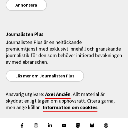
Annonsera
Journalisten Plus
Journalisten Plus är en heltäckande
premiumtjänst med exklusivt innehåll och granskande
journalistik för den som behöver initierad bevakningen
av mediebranschen.
Läs mer om Journalisten Plus
Axel Andén
Ansvarig utgivare:
. Allt material är
skyddat enligt lagen om upphovsrätt. Citera gärna,
Information om cookies
men ange källan.
.
Facebook
Instagram
Linkedin
Youtube
Mastodon
Bluesky
Threads