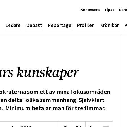
Annonsera
Tipsa
Kon
Ledare
Debatt
Reportage
Profilen
Krönikor
P
sars kunskaper
mokraterna som ett av mina fokusområden
kan delta i olika sammanhang. Självklart
men. Minimum betalar man för tre timmar.