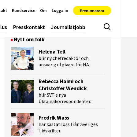
takt
Kundservice
Om
Logga in
Prenumerera
lus
Presskontakt
Journalistjobb
Sök
Nytt om folk
Helena Tell
blir ny chefredaktör och
ansvarig utgivare för NA.
Rebecca Haimi och
Christoffer Wendick
blir SVT:s nya
Ukrainakorrespondenter.
Fredrik Wass
har kastat loss från Sveriges
Tidskrifter.