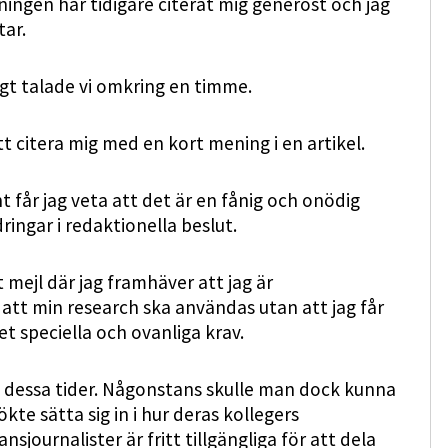
idningen har tidigare citerat mig generöst och jag
tar.
gt talade vi omkring en timme.
 citera mig med en kort mening i en artikel.
 får jag veta att det är en fånig och onödig
dringar i redaktionella beslut.
 mejl där jag framhäver att jag är
ll att min research ska användas utan att jag får
et speciella och ovanliga krav.
t i dessa tider. Någonstans skulle man dock kunna
ökte sätta sig in i hur deras kollegers
ansjournalister är fritt tillgängliga för att dela