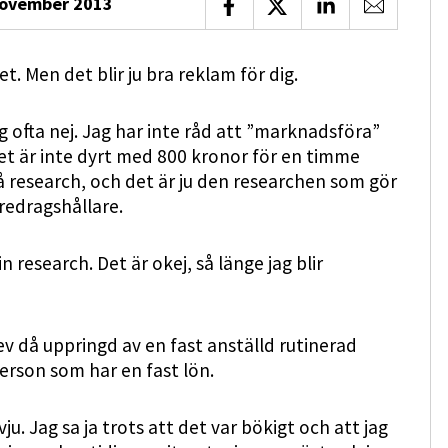
november 2013
Dela på Facebook
Dela på X
Dela på LinkedIn
Dela via 
t. Men det blir ju bra reklam för dig.
jag ofta nej. Jag har inte råd att ”marknadsföra”
. Det är inte dyrt med 800 kronor för en timme
 research, och det är ju den researchen som gör
redragshållare.
in research. Det är okej, så länge jag blir
lev då uppringd av en fast anställd rutinerad
erson som har en fast lön.
vju. Jag sa ja trots att det var bökigt och att jag