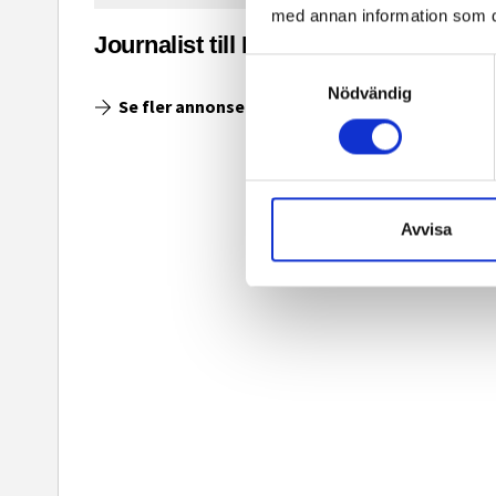
med annan information som du 
asinet
Journalist till Ingenjoren.se
Samtyckesval
Nödvändig
Se fler annonser
Avvisa