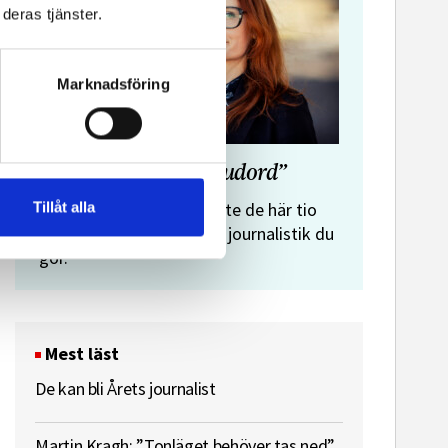
deras tjänster.
ssekreterare till Sidas
Hem & Hyr
mmunikationsenhet
Vänersbo
Marknadsföring
”Journalistens tio budord”
Malin Crona:
Tillåt alla
Följer du inte de här tio
budorden? Då är det inte journalistik du
gör.
Mest läst
De kan bli Årets journalist
Martin Kragh: ”Tonläget behöver tas ned”