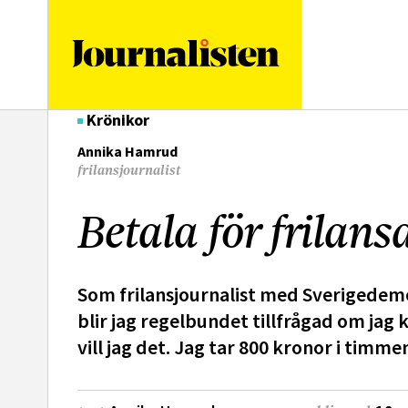
logotyp
Krönikor
Annika Hamrud
frilansjournalist
Betala för frilan
Som frilansjournalist med Sverigede
blir jag regelbundet tillfrågad om jag 
vill jag det. Jag tar 800 kronor i tim