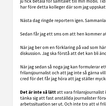
ju fick betala för samtalet till min mobil. T
har före detta kolleger där som jag uppskat
Nästa dag ringde reportern igen. Sammanla
Sedan får jag ett sms om att hen kommer att
När jag ber om en förklaring på vad som hänt
diskussion. Jag ska förstå att det kan bli än
När jag sedan så noga jag kan formulerar ett
frilansjournalist och att jag inte så gärna vi
cred för det får jag höra att jag ställer myck
Det är inte så lätt
att vara frilansjournalis
tänka sig att fast anställda journalister förs
arbetssituation ser ut. Och inte tro att vi fril