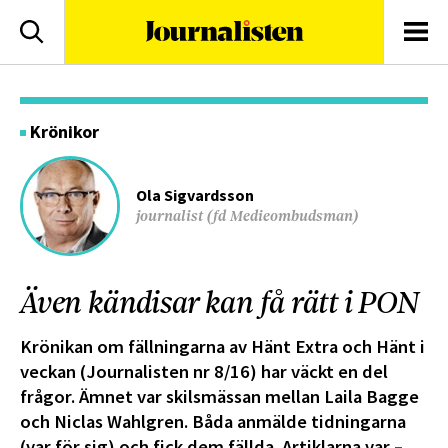
logotyp
Sök
Men
Krönikor
Ola Sigvardsson
journalist (fd Medieombudsman)
Även kändisar kan få rätt i PON
Krönikan om fällningarna av Hänt Extra och Hänt i
veckan (Journalisten nr 8/16) har väckt en del
frågor. Ämnet var skilsmässan mellan Laila Bagge
och Niclas Wahlgren. Båda anmälde tidningarna
(var för sig) och fick dem fällda. Artiklarna var –