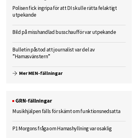
Polisen fick ingripa för att DI skulle rätta felaktigt
utpekande
Bild på misshandlad busschaufför var utpekande
Bulletin påstod att journalist var del av
”Hamasvänstern”
Mer MEN-fällningar
GRN-fällningar
Musikhjälpen fälls för skämt om funktionsnedsatta
P1 Morgons fråga om Hamashyllning var osaklig