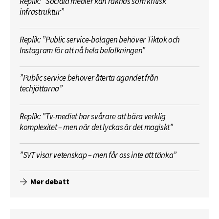
Replik: ”Sociala medier kan räknas som kritisk
infrastruktur”
Replik: ”Public service-bolagen behöver Tiktok och
Instagram för att nå hela befolkningen”
”Public service behöver återta ägandet från
techjättarna”
Replik: ”Tv-mediet har svårare att bära verklig
komplexitet – men när det lyckas är det magiskt”
”SVT visar vetenskap – men får oss inte att tänka”
Mer debatt