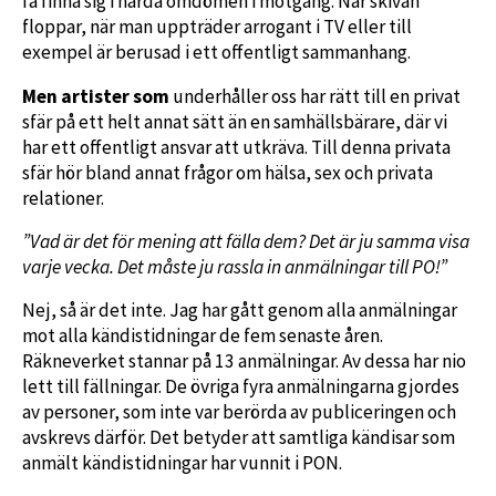
få finna sig i hårda omdömen i motgång. När skivan
floppar, när man uppträder arrogant i TV eller till
exempel är berusad i ett offentligt sammanhang.
Men artister som
underhåller oss har rätt till en privat
sfär på ett helt annat sätt än en samhällsbärare, där vi
har ett offentligt ansvar att utkräva. Till denna privata
sfär hör bland annat frågor om hälsa, sex och privata
relationer.
”Vad är det för mening att fälla dem? Det är ju samma visa
varje vecka. Det måste ju rassla in anmälningar till PO!”
Nej, så är det inte. Jag har gått genom alla anmälningar
mot alla kändistidningar de fem senaste åren.
Räkneverket stannar på 13 anmälningar. Av dessa har nio
lett till fällningar. De övriga fyra anmälningarna gjordes
av personer, som inte var berörda av pub­liceringen och
avskrevs därför. Det betyder att samtliga kändisar som
anmält kändistidningar har vunnit i PON.