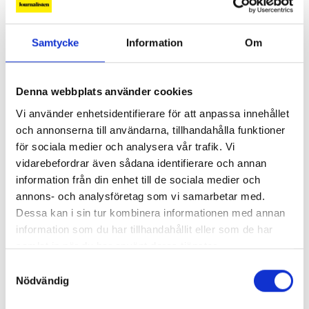
Samtycke
Information
Om
Denna webbplats använder cookies
Vi använder enhetsidentifierare för att anpassa innehållet
och annonserna till användarna, tillhandahålla funktioner
Lönerna – redaktion för redaktion
för sociala medier och analysera vår trafik. Vi
vidarebefordrar även sådana identifierare och annan
Så mycket tjänar vi – och våra chefer
information från din enhet till de sociala medier och
annons- och analysföretag som vi samarbetar med.
Dessa kan i sin tur kombinera informationen med annan
information som du har tillhandahållit eller som de har
samlat in när du har använt deras tjänster.
Samtyckesval
Nödvändig