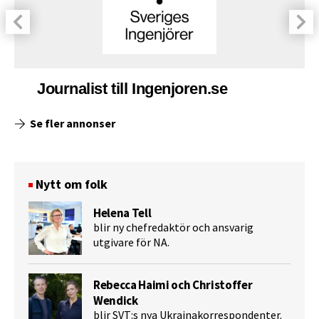
Journalist till Ingenjoren.se
Se fler annonser
Nytt om folk
Helena Tell
blir ny chefredaktör och ansvarig
utgivare för NA.
Rebecca Haimi och Christoffer
Wendick
blir SVT:s nya Ukrainakorrespondenter.