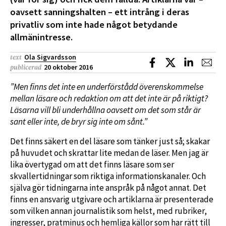
oavsett sanningshalten – ett intrång i deras
privatliv som inte hade något betydande
allmänintresse.
Ola Sigvardsson
text
Dela på Facebook
Dela på X
Dela på L
Dela
20 oktober 2016
publicerad
”Men finns det inte en underförstådd överenskommelse
mellan läsare och redaktion om att det inte är på riktigt?
Läsarna vill bli underhållna oavsett om det som står är
sant eller inte, de bryr sig inte om sånt.”
Det finns säkert en del läsare som tänker just så; skakar
på huvudet och skrattar lite medan de läser. Men jag är
lika övertygad om att det finns läsare som ser
skvallertidningar som riktiga informationskanaler. Och
själva gör tidningarna inte anspråk på något annat. Det
finns en ansvarig utgivare och artiklarna är presenterade
som vilken annan journalistik som helst, med rubriker,
ingresser, pratminus och hemliga källor som har rätt till