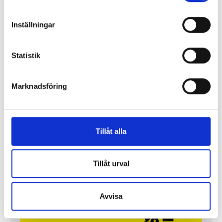
Inställningar
Statistik
Marknadsföring
Tillåt alla
Så mycket tjänar mediecheferna
Så mycket tjänar 260 mediechefer
Tillåt urval
Avvisa