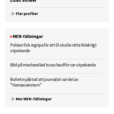
Lisah Silfwer
Fler profiler
MEN-fällningar
Polisen fick ingripa för att DI skulle rätta felaktigt
utpekande
Bild på misshandlad busschaufför var utpekande
Bulletin påstod att journalist var del av
”Hamasvänstern”
Mer MEN-fällningar