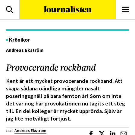
logotyp
Sök
Men
Krönikor
Andreas Ekström
Provocerande rockband
Kent är ett mycket provocerande rockband. Att
skapa sådana oändliga mängder nasalt
poseringsgnäll på bara femton år! Som om inte
det var nog har provokationen nu tagits ett steg
till. En del kolleger är mycket upprörda. Själv är
jag lite motvilligt förtjust.
Andreas Ekström
text
Dela på Facebook
Dela på X
Dela på L
Dela