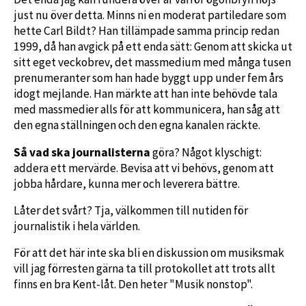
just nu över detta. Minns ni en moderat partiledare som
hette Carl Bildt? Han tillämpade samma princip redan
1999, då han avgick på ett enda sätt: Genom att skicka ut
sitt eget veckobrev, det massmedium med många tusen
prenumeranter som han hade byggt upp under fem års
idogt mejlande. Han märkte att han inte behövde tala
med massmedier alls för att kommunicera, han såg att
den egna ställningen och den egna kanalen räckte.
Så vad ska journalisterna
göra? Något klyschigt:
addera ett mervärde. Bevisa att vi behövs, genom att
jobba hårdare, kunna mer och leverera bättre.
Låter det svårt? Tja, välkommen till nutiden för
journalistik i hela världen.
För att det här inte ska bli en diskussion om musiksmak
vill jag förresten gärna ta till protokollet att trots allt
finns en bra Kent-låt. Den heter "Musik nonstop".