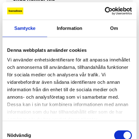
Fler profiler
Samtycke
Information
Om
Denna webbplats använder cookies
Vi använder enhetsidentifierare för att anpassa innehållet
och annonserna till användarna, tillhandahålla funktioner
för sociala medier och analysera vår trafik. Vi
vidarebefordrar även sådana identifierare och annan
information från din enhet till de sociala medier och
annons- och analysföretag som vi samarbetar med.
Dessa kan i sin tur kombinera informationen med annan
Lönerna – redaktion för redaktion
information som du har tillhandahållit eller som de har
samlat in när du har använt deras tjänster.
Så mycket tjänar vi – och våra chefer
Samtyckesval
Nödvändig