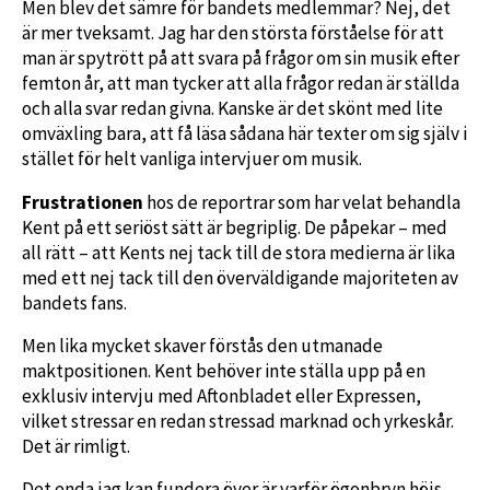
Men blev det sämre för bandets medlemmar? Nej, det
är mer tveksamt. Jag har den största förståelse för att
man är spytrött på att svara på frågor om sin musik efter
femton år, att man tycker att alla frågor redan är ställda
och alla svar redan givna. Kanske är det skönt med lite
omväxling bara, att få läsa sådana här texter om sig själv i
stället för helt vanliga intervjuer om musik.
Frustrationen
hos de reportrar som har velat behandla
Kent på ett seriöst sätt är begriplig. De påpekar – med
all rätt – att Kents nej tack till de stora medierna är lika
med ett nej tack till den överväldigande majoriteten av
bandets fans.
Men lika mycket skaver förstås den utmanade
maktpositionen. Kent behöver inte ställa upp på en
exklusiv intervju med Aftonbladet eller Expressen,
vilket stressar en redan stressad marknad och yrkeskår.
Det är rimligt.
Det enda jag kan fundera över är varför ögonbryn höjs