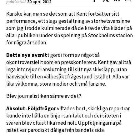
30 april 2012
publicerad
Kanske kan man se det som att Kent fortsätter sitt
performance, ett slags gestaltning av storhetsvansinne
som jag trodde kulminerade då de krävde vita kläder på
alla i publiken under sin spelning på Stockholms stadion
för några år sedan.
Detta nya avsnit
t görs i form av något så
okontroversiellt som en presskonferens. Kent gav alltså
inga intervjuer i anslutning till sitt nya skivsläpp, utan
hänvisade till en välbesökt frågestund i stället. Alla var
lika välkomna, stora medier och små fanzine.
Blev journalistiken sämre av det?
Absolut. Följdfrågor
viftades bort, skickliga reportrar
kunde inte hålla en linje i samtalet och densiteten i
svaren blev oftast lika med noll. Uppföljningarna på
nätet var parodiskt dåliga från bandets sida.