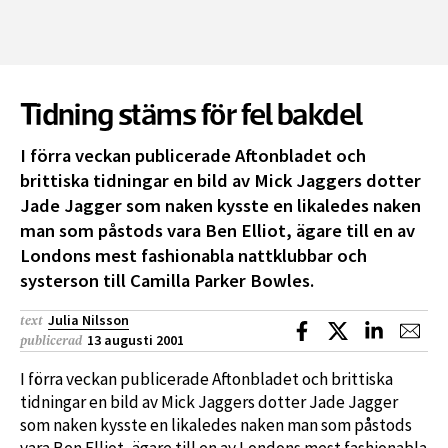
Tidning stäms för fel bakdel
I förra veckan publicerade Aftonbladet och
brittiska tidningar en bild av Mick Jaggers dotter
Jade Jagger som naken kysste en likaledes naken
man som påstods vara Ben Elliot, ägare till en av
Londons mest fashionabla nattklubbar och
systerson till Camilla Parker Bowles.
Julia Nilsson
text
Dela på Facebook
Dela på X
Dela på L
Dela
13 augusti 2001
publicerad
I förra veckan publicerade Aftonbladet och brittiska
tidningar en bild av Mick Jaggers dotter Jade Jagger
som naken kysste en likaledes naken man som påstods
vara Ben Elliot, ägare till en av Londons mest fashionabla