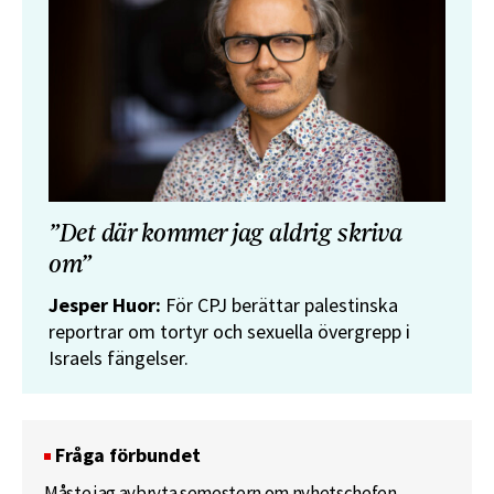
”Det där kommer jag aldrig skriva
om”
Jesper Huor:
För CPJ berättar palestinska
reportrar om tortyr och sexuella övergrepp i
Israels fängelser.
Fråga förbundet
Måste jag avbryta semestern om nyhetschefen