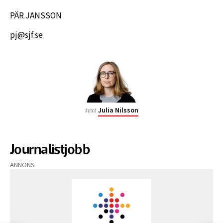
PÄR JANSSON
pj@sjf.se
Julia Nilsson
text
Journalistjobb
ANNONS