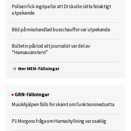
Polisen fick ingripa för att DI skulle rätta felaktigt
utpekande
Bild på misshandlad busschaufför var utpekande
Bulletin påstod att journalist var del av
”Hamasvänstern”
Mer MEN-fällningar
GRN-fällningar
Musikhjälpen fälls för skämt om funktionsnedsatta
P1 Morgons fråga om Hamashyllning var osaklig