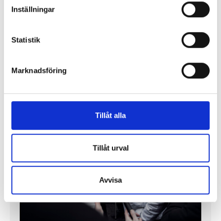
Inställningar
Enorma skillnader mellan
chefredaktörerna
Statistik
Så mycket tjänar dagspresscheferna
Marknadsföring
REPORTAGE
Tillåt alla
Tillåt urval
Avvisa