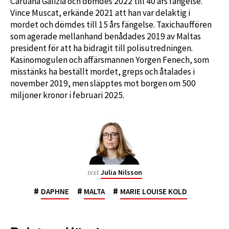
Caruana Galizia och dömdes 2022 till 40 års fängelse.
Vince Muscat, erkände 2021 att han var delaktig i
mordet och dömdes till 15 års fängelse. Taxichauffören
som agerade mellanhand benådades 2019 av Maltas
president för att ha bidragit till polisutredningen.
Kasinomogulen och affärsmannen Yorgen Fenech, som
misstänks ha beställt mordet, greps och åtalades i
november 2019, men släpptes mot borgen om 500
miljoner kronor i februari 2025.
Julia Nilsson
text
#
#
#
DAPHNE
MALTA
MARIE LOUISE KOLD