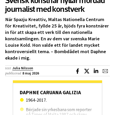
Svensk konstnär hyllar mördad
journalist med konstverk
När Spazju Kreattiv, Maltas Nationella Centrum
för Kreativitet, fyllde 25 år, bjöds fyra konstnärer
in för att skapa ett verk till den nationella
konstsamlingen. En av dem var svenska Marie
Louise Kold. Hon valde ett för landet mycket
kontroversiellt tema. – Bombdådet mot Daphne
ekade i mig.
Julia Nilsson
text
Dela på Facebook
Dela på X
Dela på L
Dela
8 maj 2026
publicerad
DAPHNE CARUANA GALIZIA
1964-2017.
Började sin yrkesbana som reporter
på Times of Malta 1987 och skrev