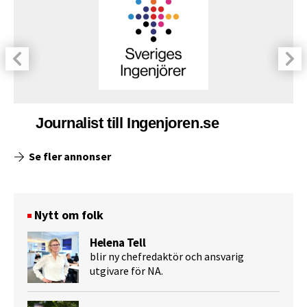
Journalist till Ingenjoren.se
Se fler annonser
Nytt om folk
Helena Tell
blir ny chefredaktör och ansvarig
utgivare för NA.