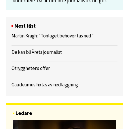
budorden? Då är det inte journalistik du gör.
Mest läst
Martin Kragh: ”Tonläget behöver tas ned”
De kan bli Årets journalist
Otrygghetens offer
Gaudeamus hotas av nedläggning
Ledare