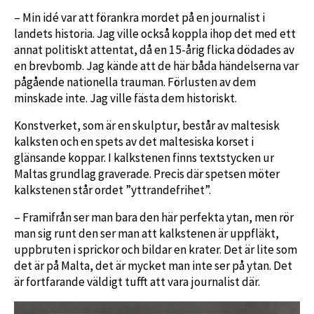
– Min idé var att förankra mordet på en journalist i
landets historia. Jag ville också koppla ihop det med ett
annat politiskt attentat, då en 15-årig flicka dödades av
en brevbomb. Jag kände att de här båda händelserna var
pågående nationella trauman. Förlusten av dem
minskade inte. Jag ville fästa dem historiskt.
Konstverket, som är en skulptur, består av maltesisk
kalksten och en spets av det maltesiska korset i
glänsande koppar. I kalkstenen finns textstycken ur
Maltas grundlag graverade. Precis där spetsen möter
kalkstenen står ordet ”yttrandefrihet”.
– Framifrån ser man bara den här perfekta ytan, men rör
man sig runt den ser man att kalkstenen är uppfläkt,
uppbruten i sprickor och bildar en krater. Det är lite som
det är på Malta, det är mycket man inte ser på ytan. Det
är fortfarande väldigt tufft att vara journalist där.