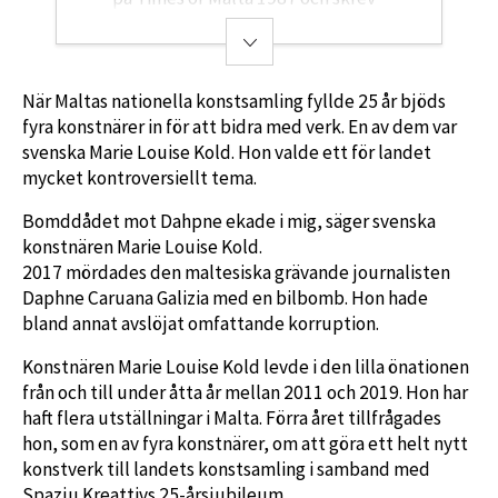
krönikor i tidningen fram till sin död i
en bilbomb 2017. Startade bloggen
Running Commentary 2008.
Mottagare av över 30 postuma priser,
När Maltas nationella konstsamling fyllde 25 år bjöds
bland andra Publicistklubbens pris
fyra konstnärer in för att bidra med verk. En av dem var
2018 till Anna Politkovskajas minne.
svenska Marie Louise Kold. Hon valde ett för landet
mycket kontroversiellt tema.
Bomddådet mot Dahpne ekade i mig, säger svenska
konstnären Marie Louise Kold.
2017 mördades den maltesiska grävande journalisten
Daphne Caruana Galizia med en bilbomb. Hon hade
bland annat avslöjat omfattande korruption.
Konstnären Marie Louise Kold levde i den lilla önationen
från och till under åtta år mellan 2011 och 2019. Hon har
haft flera utställningar i Malta. Förra året tillfrågades
hon, som en av fyra konstnärer, om att göra ett helt nytt
konstverk till landets konstsamling i samband med
Spazju Kreattivs 25-årsjubileum.