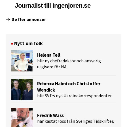
Journalist till Ingenjoren.se
Se fler annonser
Nytt om folk
Helena Tell
blir ny chefredaktör och ansvarig
utgivare för NA.
Rebecca Haimi och Christoffer
Wendick
blir SVT:s nya Ukrainakorrespondenter.
Fredrik Wass
har kastat loss från Sveriges Tidskrifter.