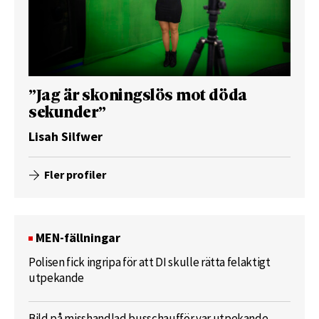
”Jag är skoningslös mot döda
sekunder”
Lisah Silfwer
Fler profiler
MEN-fällningar
Polisen fick ingripa för att DI skulle rätta felaktigt
utpekande
Bild på misshandlad busschaufför var utpekande