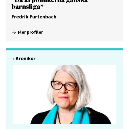
”Då är politikerna ganska
barnsliga”
Fredrik Furtenbach
Fler profiler
Krönikor