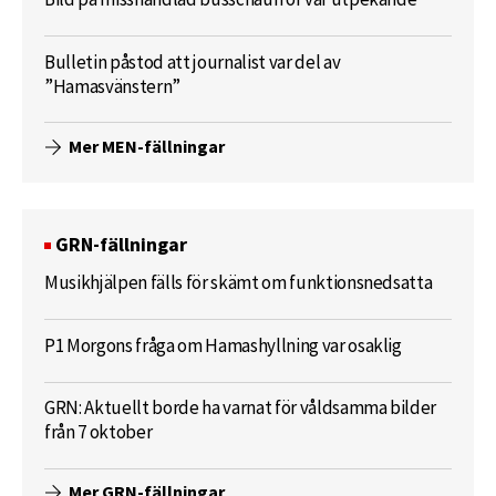
Bulletin påstod att journalist var del av
”Hamasvänstern”
Mer MEN-fällningar
GRN-fällningar
Musikhjälpen fälls för skämt om funktionsnedsatta
P1 Morgons fråga om Hamashyllning var osaklig
GRN: Aktuellt borde ha varnat för våldsamma bilder
från 7 oktober
Mer GRN-fällningar