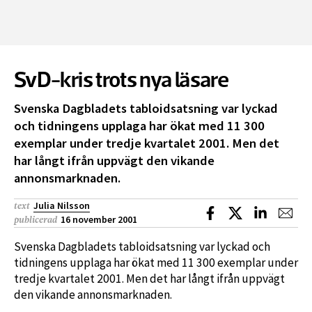
SvD-kris trots nya läsare
Svenska Dagbladets tabloidsatsning var lyckad
och tidningens upplaga har ökat med 11 300
exemplar under tredje kvartalet 2001. Men det
har långt ifrån uppvägt den vikande
annonsmarknaden.
Julia Nilsson
text
Dela på Facebook
Dela på X
Dela på L
Dela
16 november 2001
publicerad
Svenska Dagbladets tabloidsatsning var lyckad och
tidningens upplaga har ökat med 11 300 exemplar under
tredje kvartalet 2001. Men det har långt ifrån uppvägt
den vikande annonsmarknaden.