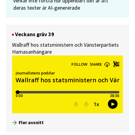
verkar inte förstå hur uppenbart det är att
deras texter är AI-genererade
Veckans gräv 39
Wallraff hos statsministern och Vänsterpartiets
Hamasanhängare
Fler avsnitt