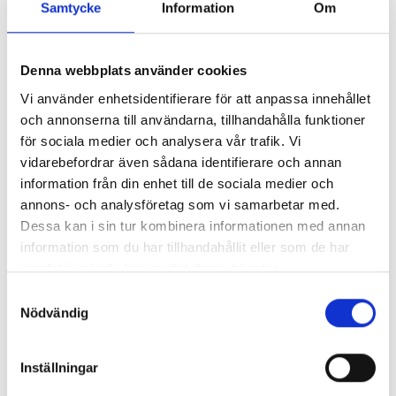
Samtycke
Information
Om
Så mycket tjänar mediecheferna
Så mycket tjänar 260 mediechefer
Denna webbplats använder cookies
Vi använder enhetsidentifierare för att anpassa innehållet
och annonserna till användarna, tillhandahålla funktioner
för sociala medier och analysera vår trafik. Vi
vidarebefordrar även sådana identifierare och annan
information från din enhet till de sociala medier och
annons- och analysföretag som vi samarbetar med.
Dessa kan i sin tur kombinera informationen med annan
information som du har tillhandahållit eller som de har
samlat in när du har använt deras tjänster.
Samtyckesval
Nödvändig
Enorma skillnader mellan
chefredaktörerna
Inställningar
Så mycket tjänar dagspresscheferna