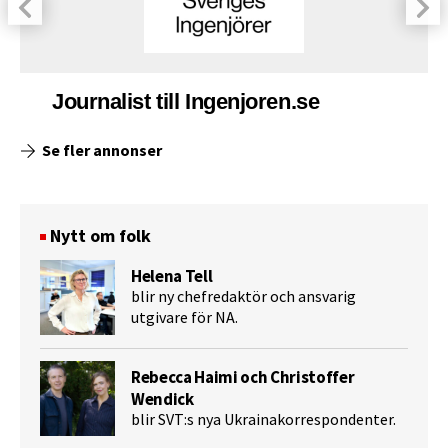
Journalist till Ingenjoren.se
Se fler annonser
Nytt om folk
Helena Tell
blir ny chefredaktör och ansvarig
utgivare för NA.
Rebecca Haimi och Christoffer
Wendick
blir SVT:s nya Ukrainakorrespondenter.