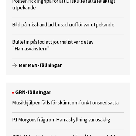
Polisen fick ingripa för att DI skulle rätta felaktigt
utpekande
Bild på misshandlad busschaufför var utpekande
Bulletin påstod att journalist var del av
”Hamasvänstern”
Mer MEN-fällningar
GRN-fällningar
Musikhjälpen fälls för skämt om funktionsnedsatta
P1 Morgons fråga om Hamashyllning var osaklig