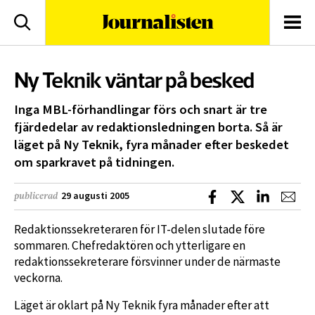
logotyp
Sök
Men
Ny Teknik väntar på besked
Inga MBL-förhandlingar förs och snart är tre
fjärdedelar av redaktionsledningen borta. Så är
läget på Ny Teknik, fyra månader efter beskedet
om sparkravet på tidningen.
Dela på Facebook
Dela på X
Dela på L
Dela
29 augusti 2005
publicerad
Redaktionssekreteraren för IT-delen slutade före
sommaren. Chefredaktören och ytterligare en
redaktionssekreterare försvinner under de närmaste
veckorna.
Läget är oklart på Ny Teknik fyra månader efter att