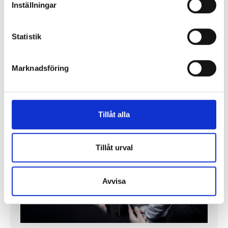
Enorma skillnader mellan
Inställningar
chefredaktörerna
Statistik
Så mycket tjänar dagspresscheferna
Marknadsföring
REPORTAGE
Tillåt alla
Tillåt urval
Avvisa