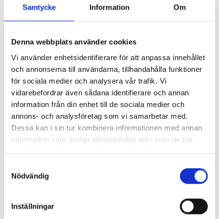
Samtycke
Information
Om
Denna webbplats använder cookies
Lönerna – redaktion för redaktion
Vi använder enhetsidentifierare för att anpassa innehållet
och annonserna till användarna, tillhandahålla funktioner
Så mycket tjänar vi – och våra chefer
för sociala medier och analysera vår trafik. Vi
vidarebefordrar även sådana identifierare och annan
information från din enhet till de sociala medier och
annons- och analysföretag som vi samarbetar med.
Dessa kan i sin tur kombinera informationen med annan
information som du har tillhandahållit eller som de har
samlat in när du har använt deras tjänster.
Samtyckesval
Nödvändig
Inställningar