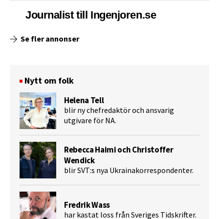
Journalist till Ingenjoren.se
Se fler annonser
Nytt om folk
Helena Tell
blir ny chefredaktör och ansvarig
utgivare för NA.
Rebecca Haimi och Christoffer
Wendick
blir SVT:s nya Ukrainakorrespondenter.
Fredrik Wass
har kastat loss från Sveriges Tidskrifter.