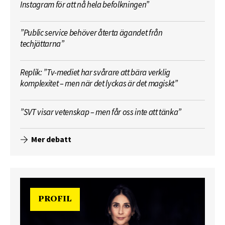
Instagram för att nå hela befolkningen”
”Public service behöver återta ägandet från
techjättarna”
Replik: ”Tv-mediet har svårare att bära verklig
komplexitet – men när det lyckas är det magiskt”
”SVT visar vetenskap – men får oss inte att tänka”
Mer debatt
PROFIL