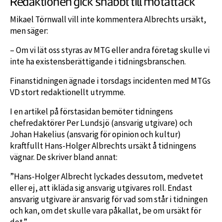
Redaktionen gick snabbt till motattack
Mikael Törnwall vill inte kommentera Albrechts ursäkt,
men säger:
– Om vi lät oss styras av MTG eller andra företag skulle vi
inte ha existensberättigande i tidningsbranschen.
Finanstidningen ägnade i torsdags incidenten med MTGs
VD stort redaktionellt utrymme.
I en artikel på förstasidan bemöter tidningens
chefredaktörer Per Lundsjö (ansvarig utgivare) och
Johan Hakelius (ansvarig för opinion och kultur)
kraftfullt Hans-Holger Albrechts ursäkt å tidningens
vägnar. De skriver bland annat:
”Hans-Holger Albrecht lyckades dessutom, medvetet
eller ej, att ikläda sig ansvarig utgivares roll. Endast
ansvarig utgivare är ansvarig för vad som står i tidningen
och kan, om det skulle vara påkallat, be om ursäkt för
det.”