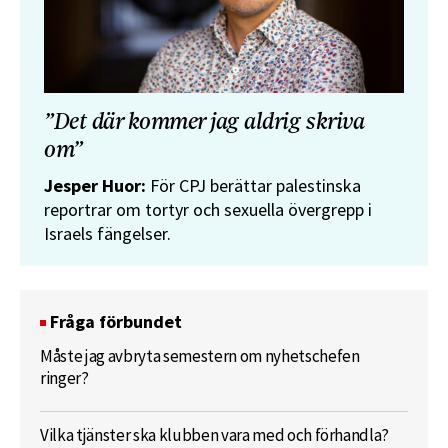
”Det där kommer jag aldrig skriva
om”
Jesper Huor:
För CPJ berättar palestinska
reportrar om tortyr och sexuella övergrepp i
Israels fängelser.
Fråga förbundet
Måste jag avbryta semestern om nyhetschefen
ringer?
Vilka tjänster ska klubben vara med och förhandla?