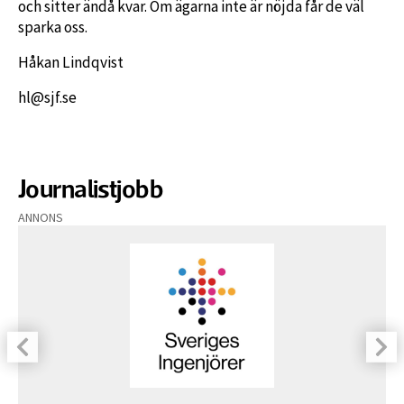
och sitter ändå kvar. Om ägarna inte är nöjda får de väl
sparka oss.
Håkan Lindqvist
hl@sjf.se
Journalistjobb
ANNONS