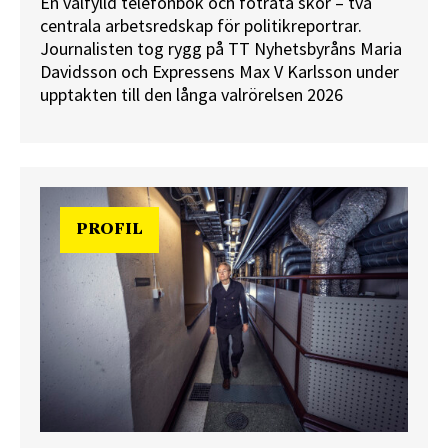
En välfylld telefonbok och foträta skor – två
centrala arbetsredskap för politikreportrar.
Journalisten tog rygg på TT Nyhetsbyråns Maria
Davidsson och Expressens Max V Karlsson under
upptakten till den långa valrörelsen 2026
PROFIL