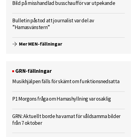
Bild på misshandlad busschaufför var utpekande
Bulletin påstod att journalist var del av
”Hamasvänstern”
Mer MEN-fällningar
GRN-fällningar
Musikhjälpen fälls för skämt om funktionsnedsatta
P1 Morgons fråga om Hamashyllning var osaklig
GRN: Aktuellt borde ha varnat för våldsamma bilder
från 7 oktober