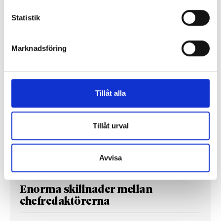
Så mycket tjänar mediecheferna
Statistik
Så mycket tjänar 260 mediechefer
Marknadsföring
Tillåt alla
Tillåt urval
Avvisa
Enorma skillnader mellan
chefredaktörerna