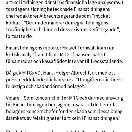
artikel i tidningen där MTGs finansiella läge analyseras. I
torsdagens tidning betecknade Finanstidningens
chefredaktörer Albrechts agerande som ”mycket
korkat”. ”Det underminerar den egna tidningens
trovärdighet och därmed dess existensberättigande”,
fortsatte de.
Finanstidningens reporter Mikael Törnwall kom i en
kritisk analys fram till att MTGs finanser snabbt
försämrades och kassaflödet inte var tillfredsställande.
Då gick MTGs VD, Hans-Holger Albrecht, ut med ett
pressmeddelande där han skrev: ”Uppgifterna är direkt
felaktiga och skadar därmed bolaget.”
Vidare: ”Som koncernchef för MTG och därmed ansvarig
för Finanstidningen ber jag om ursäkt till de berörda
bolagens koncernchefer för den skada som dessa bolag
åsamkats av felaktigheter i artikeln i Finanstidningen.”