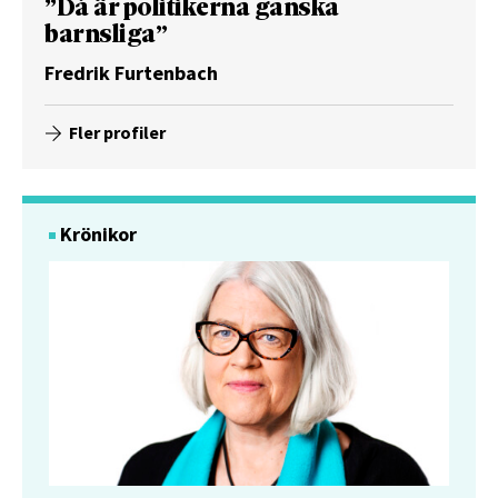
”Då är politikerna ganska
barnsliga”
Fredrik Furtenbach
Fler profiler
Krönikor