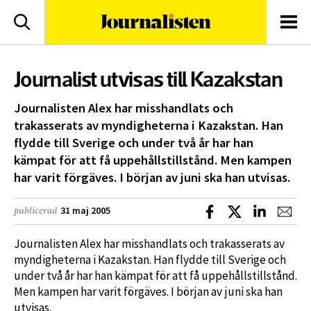
logotyp
Sök
Men
Journalist utvisas till Kazakstan
Journalisten Alex har misshandlats och
trakasserats av myndigheterna i Kazakstan. Han
flydde till Sverige och under två år har han
kämpat för att få uppehållstillstånd. Men kampen
har varit förgäves. I början av juni ska han utvisas.
Dela på Facebook
Dela på X
Dela på L
Dela
31 maj 2005
publicerad
Journalisten Alex har misshandlats och trakasserats av
myndigheterna i Kazakstan. Han flydde till Sverige och
under två år har han kämpat för att få uppehållstillstånd.
Men kampen har varit förgäves. I början av juni ska han
utvisas.