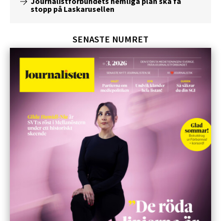
Journalistförbundets hemliga plan ska få
stopp på Laskarusellen
SENASTE NUMRET