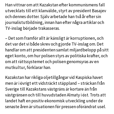
Han vittnar om att Kazakstan efter kommunismens fall
utvecklats till ett klanvälde, styrt av president Basajev
och dennes dotter. Själv arbetade han två år efter sin
journalistutbildning, innan han efter några artiklar och
TV-inslag började trakasseras.
– Det som framför allt är känsligt är korruptionen, och
det var det vi både skrev och gjorde TV-inslag om. Det
handlar om att presidenten samlat miljardbelopp på sitt
eget konto, om hur polisen styrs av politiska krafter, och
om att rättssystemet och polisen genomsyras av en
mutkultur, förklarar han.
Kazakstan har rikliga oljetillgångar vid Kaspiska havet
men är i övrigt ett vidsträckt stäppland – sträckan från
Sverige till Kazakstans västgräns är kortare än från
västgränsen och till huvudstaden Almaty i öst. Trots att
landet haft en positiv ekonomisk utveckling under de
senaste åren är situationen för pressen oförändrat usel.