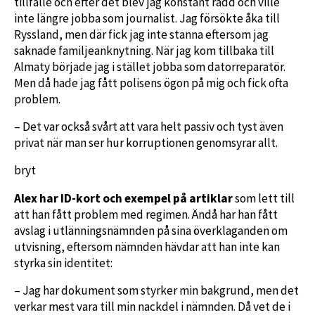
tillfälle och efter det blev jag konstant rädd och ville
inte längre jobba som journalist. Jag försökte åka till
Ryssland, men där fick jag inte stanna eftersom jag
saknade familjeanknytning. När jag kom tillbaka till
Almaty började jag i stället jobba som datorreparatör.
Men då hade jag fått polisens ögon på mig och fick ofta
problem.
– Det var också svårt att vara helt passiv och tyst även
privat när man ser hur korruptionen genomsyrar allt.
bryt
Alex har ID-kort och exempel på artiklar
som lett till
att han fått problem med regimen. Ändå har han fått
avslag i utlänningsnämnden på sina överklaganden om
utvisning, eftersom nämnden hävdar att han inte kan
styrka sin identitet:
– Jag har dokument som styrker min bakgrund, men det
verkar mest vara till min nackdel i nämnden. Då vet de i