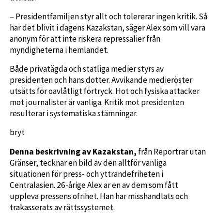
– Presidentfamiljen styr allt och tolererar ingen kritik. Så
har det blivit i dagens Kazakstan, säger Alex som vill vara
anonym för att inte riskera repressalier från
myndigheterna i hemlandet.
Både privatägda och statliga medier styrs av
presidenten och hans dotter. Avvikande medieröster
utsätts för oavlåtligt förtryck. Hot och fysiska attacker
mot journalister är vanliga. Kritik mot presidenten
resulterar i systematiska stämningar.
bryt
Denna beskrivning av Kazakstan,
från Reportrar utan
Gränser, tecknar en bild av den alltför vanliga
situationen för press- och yttrandefriheten i
Centralasien. 26-årige Alex är en av dem som fått
uppleva pressens ofrihet. Han har misshandlats och
trakasserats av rättssystemet.