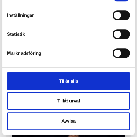
Instagram för att nå hela befolkningen”
Inställningar
”Public service behöver återta ägandet från
techjättarna”
Statistik
Replik: ”Tv-mediet har svårare att bära verklig
komplexitet – men när det lyckas är det magiskt”
Marknadsföring
”SVT visar vetenskap – men får oss inte att tänka”
Tillåt alla
Mer debatt
Tillåt urval
PROFIL
Avvisa