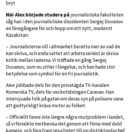
bryt
När Alex började studera på
journalistiska fakulteten
såg han i den journalistiske dissidenten Sergej Duvanov
en föregångare för och hopp om ett nytt, modernt
Kazakstan:
– Journalisterna vill i allmänhet berätta mer än vad de
kan skriva, och enda sättet att arbeta seriöst är skriva
kritik mellan raderna. Vi träffade en gång Sergej
Duvanov, som nu sitter i fängelse, och han hade stor
betydelse som symbol för en fri journalistik.
Alex jobbade dels för den privatägda TV-kanalen
Komerska TV, dels för veckotidningen Caravan. Han
intervjuade folk på gatan om deras syn på polisens vana
att godtyckligt kräva mutor av folket:
– Officiellt fanns inte längre några mutproblem i landet,
så vi försökte motbevisa det genom att filma med dold
kamera, och föra fram resultatet till en distriktpolischef