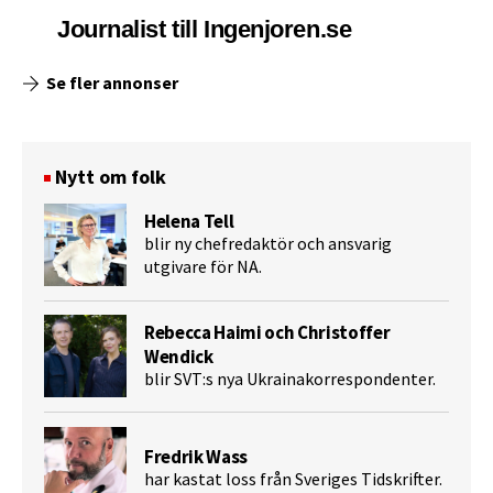
Journalist till Ingenjoren.se
Se fler annonser
Nytt om folk
Helena Tell
blir ny chefredaktör och ansvarig
utgivare för NA.
Rebecca Haimi och Christoffer
Wendick
blir SVT:s nya Ukrainakorrespondenter.
Fredrik Wass
har kastat loss från Sveriges Tidskrifter.