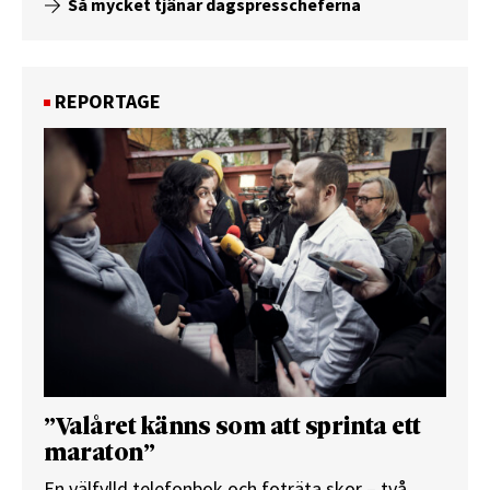
Så mycket tjänar dagspresscheferna
REPORTAGE
”Valåret känns som att sprinta ett
maraton”
En välfylld telefonbok och foträta skor – två