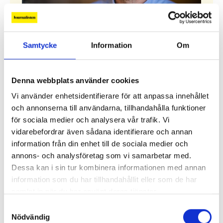
”Hotet kommer från höger”
Samtycke
Information
Om
Den populistiska mediekritiken har blivit en
högerpolitisk strategi. I Sverige har det hittills
Denna webbplats använder cookies
inte gett några större avtryck i den förda
mediepolitiken.
Vi använder enhetsidentifierare för att anpassa innehållet
och annonserna till användarna, tillhandahålla funktioner
Alla ledare
för sociala medier och analysera vår trafik. Vi
vidarebefordrar även sådana identifierare och annan
information från din enhet till de sociala medier och
annons- och analysföretag som vi samarbetar med.
Debatt
Dessa kan i sin tur kombinera informationen med annan
Replik: ”Sociala medier kan räknas som kritisk
information som du har tillhandahållit eller som de har
infrastruktur”
samlat in när du har använt deras tjänster.
Samtyckesval
Replik: ”Public service-bolagen behöver Tiktok och
Nödvändig