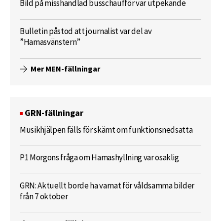
Bild på misshandlad busschaufför var utpekande
Bulletin påstod att journalist var del av
”Hamasvänstern”
Mer MEN-fällningar
GRN-fällningar
Musikhjälpen fälls för skämt om funktionsnedsatta
P1 Morgons fråga om Hamashyllning var osaklig
GRN: Aktuellt borde ha varnat för våldsamma bilder
från 7 oktober