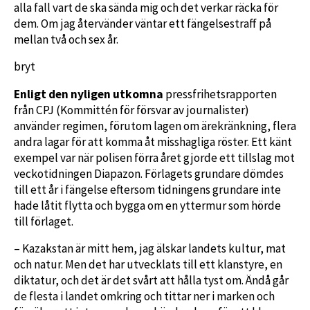
alla fall vart de ska sända mig och det verkar räcka för
dem. Om jag återvänder väntar ett fängelsestraff på
mellan två och sex år.
bryt
Enligt den nyligen utkomna
pressfrihetsrapporten
från CPJ (Kommittén för försvar av journalister)
använder regimen, förutom lagen om ärekränkning, flera
andra lagar för att komma åt misshagliga röster. Ett känt
exempel var när polisen förra året gjorde ett tillslag mot
veckotidningen Diapazon. Förlagets grundare dömdes
till ett år i fängelse eftersom tidningens grundare inte
hade låtit flytta och bygga om en yttermur som hörde
till förlaget.
– Kazakstan är mitt hem, jag älskar landets kultur, mat
och natur. Men det har utvecklats till ett klanstyre, en
diktatur, och det är det svårt att hålla tyst om. Ändå går
de flesta i landet omkring och tittar ner i marken och