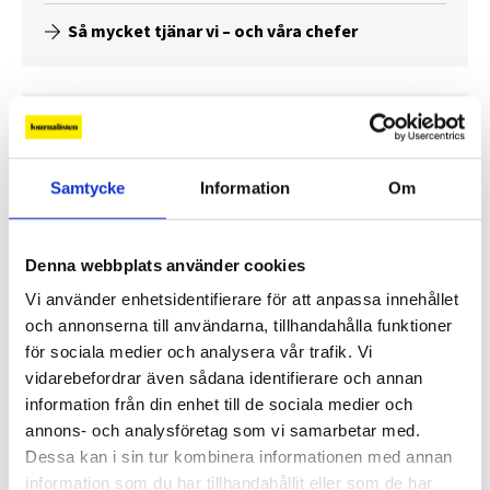
Så mycket tjänar vi – och våra chefer
Samtycke
Information
Om
Denna webbplats använder cookies
Vi använder enhetsidentifierare för att anpassa innehållet
och annonserna till användarna, tillhandahålla funktioner
för sociala medier och analysera vår trafik. Vi
Så mycket tjänar mediecheferna
vidarebefordrar även sådana identifierare och annan
information från din enhet till de sociala medier och
Så mycket tjänar 260 mediechefer
annons- och analysföretag som vi samarbetar med.
Dessa kan i sin tur kombinera informationen med annan
information som du har tillhandahållit eller som de har