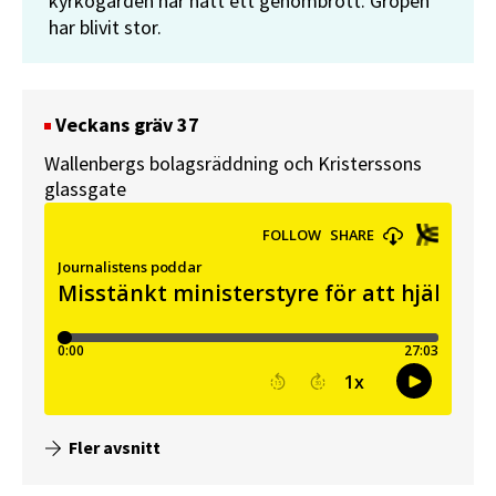
kyrkogården har nått ett genombrott. Gropen
har blivit stor.
Veckans gräv 37
Wallenbergs bolagsräddning och Kristerssons
glassgate
Fler avsnitt