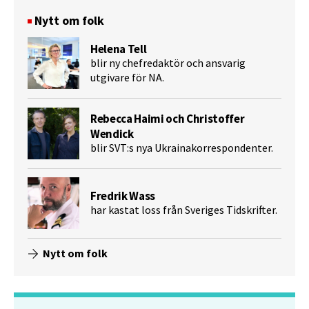
Nytt om folk
Helena Tell
blir ny chefredaktör och ansvarig
utgivare för NA.
Rebecca Haimi och Christoffer
Wendick
blir SVT:s nya Ukrainakorrespondenter.
Fredrik Wass
har kastat loss från Sveriges Tidskrifter.
Nytt om folk