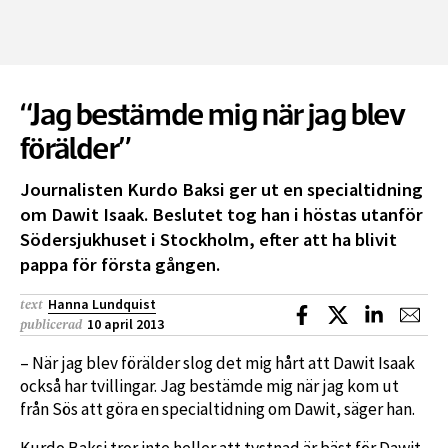
“Jag bestämde mig när jag blev
förälder”
Journalisten Kurdo Baksi ger ut en specialtidning
om Dawit Isaak. Beslutet tog han i höstas utanför
Södersjukhuset i Stockholm, efter att ha blivit
pappa för första gången.
Hanna Lundquist
text
Dela på Facebook
Dela på X
Dela på L
Dela
10 april 2013
publicerad
– När jag blev förälder slog det mig hårt att Dawit Isaak
också har tvillingar. Jag bestämde mig när jag kom ut
från Sös att göra en specialtidning om Dawit, säger han.
Kurdo Baksi tror inte heller att tystnad är bäst för Dawit