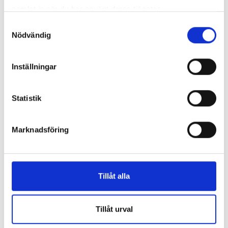
samlat in när du har använt deras tjänster.
Samtyckesval
Nödvändig
Inställningar
Statistik
Enorma skillnader mellan
Marknadsföring
chefredaktörerna
Så mycket tjänar dagspresscheferna
Tillåt alla
REPORTAGE
Tillåt urval