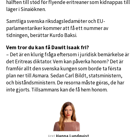
hälften till stöd för flyende eritreaner som kidnappas till
läger i Sinaiöknen.
Samtliga svenska riksdagsledamöter och EU-
parlamentariker kommer att få ett nummer av
tidningen, berättar Kurdo Baksi.
Vem tror du kan få Dawit Isaak fri?
– Det är en klurig fråga eftersom i juridisk bemärkelse är
det Eritreas diktator. Vem kan påverka honom? Det är
framför allt den svenska kungen som borde ta första
plan ner till Asmara. Sedan Carl Bildt, statsministern,
och biståndsministern. De resorna måste göras, de har
inte gjorts. Tillsammans kan de få hem honom.
Hanna Lundquist
text