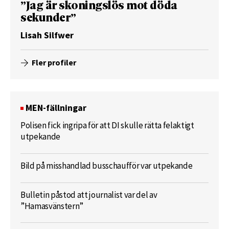
”Jag är skoningslös mot döda
sekunder”
Lisah Silfwer
Fler profiler
MEN-fällningar
Polisen fick ingripa för att DI skulle rätta felaktigt
utpekande
Bild på misshandlad busschaufför var utpekande
Bulletin påstod att journalist var del av
”Hamasvänstern”