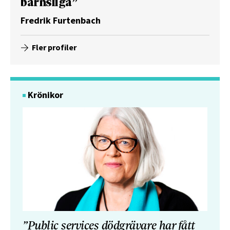
barnsliga”
Fredrik Furtenbach
Fler profiler
Krönikor
”Public services dödgrävare har fått