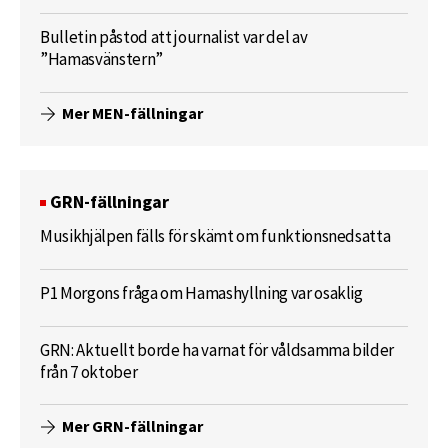
Bulletin påstod att journalist var del av
”Hamasvänstern”
Mer MEN-fällningar
GRN-fällningar
Musikhjälpen fälls för skämt om funktionsnedsatta
P1 Morgons fråga om Hamashyllning var osaklig
GRN: Aktuellt borde ha varnat för våldsamma bilder
från 7 oktober
Mer GRN-fällningar