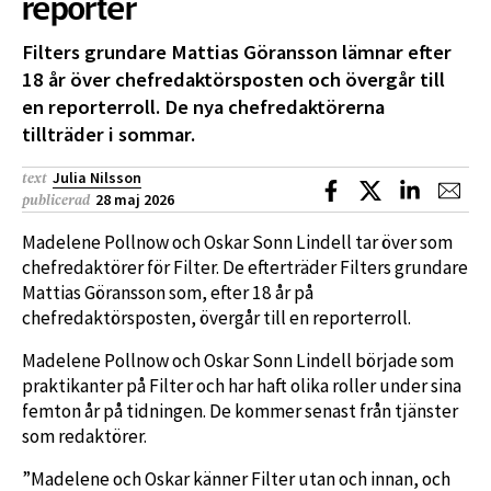
reporter
Filters grundare Mattias Göransson lämnar efter
18 år över chefredaktörsposten och övergår till
en reporterroll. De nya chefredaktörerna
tillträder i sommar.
Julia Nilsson
text
Dela på Facebook
Dela på X
Dela på L
Dela
28 maj 2026
publicerad
Madelene Pollnow och Oskar Sonn Lindell tar över som
chefredaktörer för Filter. De efterträder Filters grundare
Mattias Göransson som, efter 18 år på
chefredaktörsposten, övergår till en reporterroll.
Madelene Pollnow och Oskar Sonn Lindell började som
praktikanter på Filter och har haft olika roller under sina
femton år på tidningen. De kommer senast från tjänster
som redaktörer.
”Madelene och Oskar känner Filter utan och innan, och