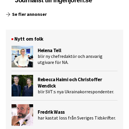
Journalist till Ingenjoren.se
Se fler annonser
Nytt om folk
Helena Tell
blir ny chefredaktör och ansvarig
utgivare för NA.
Rebecca Haimi och Christoffer
Wendick
blir SVT:s nya Ukrainakorrespondenter.
Fredrik Wass
har kastat loss från Sveriges Tidskrifter.