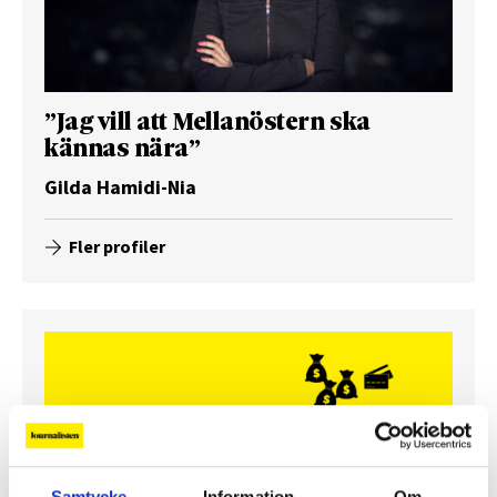
”Jag vill att Mellanöstern ska
kännas nära”
Gilda Hamidi-Nia
Fler profiler
Samtycke
Information
Om