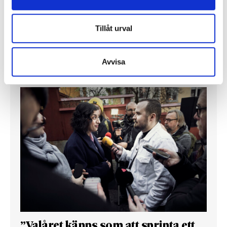
chefredaktörerna
Tillåt urval
Så mycket tjänar dagspresscheferna
Avvisa
REPORTAGE
”Valåret känns som att sprinta ett