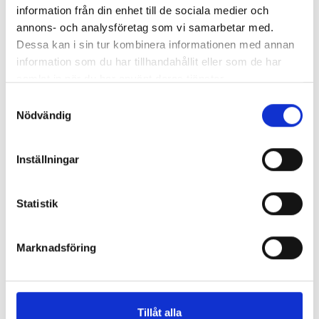
information från din enhet till de sociala medier och
annons- och analysföretag som vi samarbetar med.
Dessa kan i sin tur kombinera informationen med annan
Så mycket tjänar mediecheferna
information som du har tillhandahållit eller som de har
samlat in när du har använt deras tjänster.
Så mycket tjänar 260 mediechefer
Samtyckesval
Nödvändig
Inställningar
Statistik
Marknadsföring
Enorma skillnader mellan
Tillåt alla