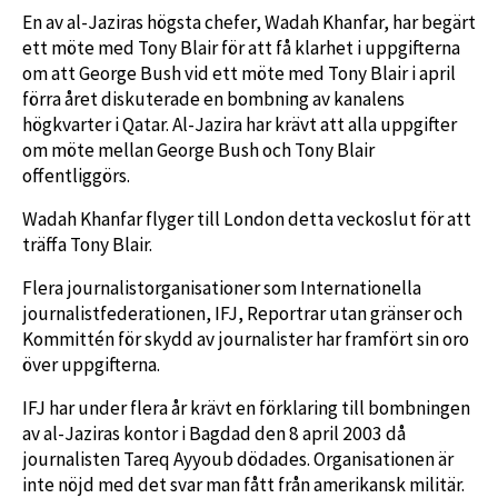
En av al-Jaziras högsta chefer, Wadah Khanfar, har begärt
ett möte med Tony Blair för att få klarhet i uppgifterna
om att George Bush vid ett möte med Tony Blair i april
förra året diskuterade en bombning av kanalens
högkvarter i Qatar. Al-Jazira har krävt att alla uppgifter
om möte mellan George Bush och Tony Blair
offentliggörs.
Wadah Khanfar flyger till London detta veckoslut för att
träffa Tony Blair.
Flera journalistorganisationer som Internationella
journalistfederationen, IFJ, Reportrar utan gränser och
Kommittén för skydd av journalister har framfört sin oro
över uppgifterna.
IFJ har under flera år krävt en förklaring till bombningen
av al-Jaziras kontor i Bagdad den 8 april 2003 då
journalisten Tareq Ayyoub dödades. Organisationen är
inte nöjd med det svar man fått från amerikansk militär.