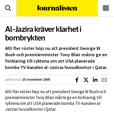
logotyp
Sök
Men
Al-Jazira kräver klarhet i
bombrykten
Allt fler röster höjs nu att president George W
Bush och premiärminister Tony Blair måste ge en
förklaring till ryktena om att USA planerade
bomba TV-kanalen al-Jaziras huvudkontor i Qatar.
Dela på Facebook
Dela på X
Dela på L
Dela
25 november 2005
publicerad
Allt fler röster höjs nu att president George W Bush och
premiärminister Tony Blair måste ge en förklaring till
ryktena om att USA planerade bomba TV-kanalen al-
Jaziras huvudkontor i Qatar.