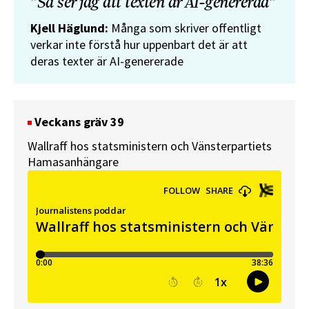
”Så ser jag att texten är AI-genererad”
Kjell Häglund:
Många som skriver offentligt
verkar inte förstå hur uppenbart det är att
deras texter är AI-genererade
Veckans gräv 39
Wallraff hos statsministern och Vänsterpartiets
Hamasanhängare