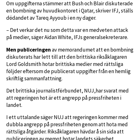
Om uppgifterna stämmer att Bush och Blair diskuterade
en bombning av huvudkontoret i Qatar, skriver IFJ, ställs
dödandet av Tareq Ayyoub i en ny dager.
– Det verkar det nu som detta var en medveten attack
på medier, säger Aidan White, IFJs generalsekreterare.
Men publiceringen
av memorandumet att en bombning
diskuterats har lett till att den brittiska riksåklagaren
Lord Goldsmith hotar brittiska medier med rättsliga
följder eftersom de publicerat uppgifter från en hemlig
skriftlig sammanfattning.
Det brittiska journalistförbundet, NUJ,har svarat med
att regeringen hot är ett angrepp på pressfriheten i
landet.
I ett uttalande säger NUJ att regeringen kommer med
dubbla angrepp på pressfriheten genom att hota med
rättsliga åtgärder. Riksåklagaren hävdar å sin sida att
publiceringen av memot hotar landets säkerhet.