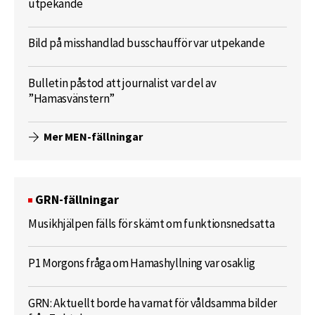
utpekande
Bild på misshandlad busschaufför var utpekande
Bulletin påstod att journalist var del av
”Hamasvänstern”
Mer MEN-fällningar
GRN-fällningar
Musikhjälpen fälls för skämt om funktionsnedsatta
P1 Morgons fråga om Hamashyllning var osaklig
GRN: Aktuellt borde ha varnat för våldsamma bilder