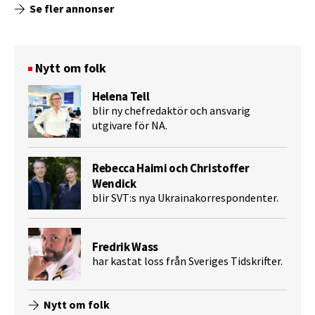
Se fler annonser
Nytt om folk
Helena Tell
blir ny chefredaktör och ansvarig
utgivare för NA.
Rebecca Haimi och Christoffer
Wendick
blir SVT:s nya Ukrainakorrespondenter.
Fredrik Wass
har kastat loss från Sveriges Tidskrifter.
Nytt om folk