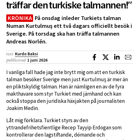
träffar den turkiske talmannen!”
KRÖNIKA
På onsdag inleder Turkiets talman
Numan Kurtulmuş ett två dagars officiellt besök i
Sverige. På torsdag ska han träffa talmannen
Andreas Norlén.
Kurdo Baksi
text
Dela på Facebook
Dela på X
Dela på L
Dela
1 juni 2026
publicerad
I vanliga fall hade jag inte brytt mig om att en turkisk
talman besöker Sverige men just Kurtulmuş är mer än
en pliktskyldig talman. Han är nämligen en av de fyra
makthavare som styr Turkiet med järnhand och kan
också stoppa den juridiska häxjakten på journalisten
Joakim Medin.
Låt mig förklara. Turkiet styrs av den
yttrandefrihetsfientlige Recep Tayyip Erdogan som
kontrollerar den lagstiftande, dömande och