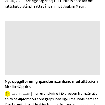
Sverige säger nej till Turkiets ansökan om
29 JAN, 2026
|
rättsligt bistånd i rättegången mot Joakim Medin.
Nya uppgifter om gripanden i samband med att Joakim
Medin släpptes
I en granskning i Expressen framgår att
23 JAN, 2026
|
en av de diplomater som greps i Sverige i maj hade haft ett
långt samtal med Joakim Medin några veckor innan hans