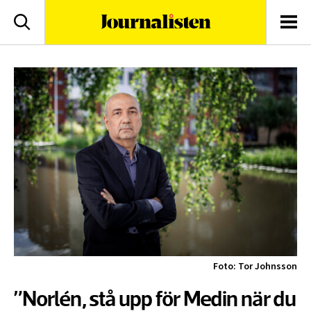
logotyp
Sök
Men
Foto: Tor Johnsson
”Norlén, stå upp för Medin när du