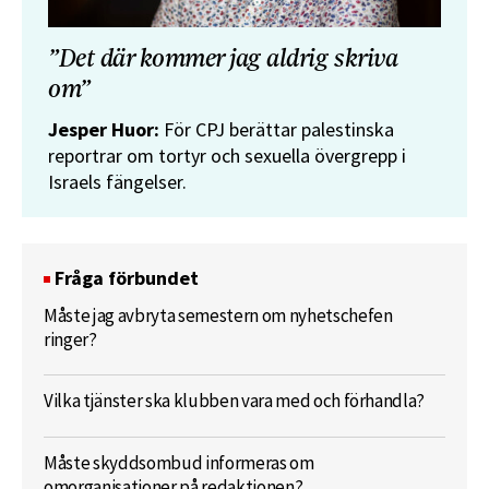
”Det där kommer jag aldrig skriva
om”
Jesper Huor:
För CPJ berättar palestinska
reportrar om tortyr och sexuella övergrepp i
Israels fängelser.
Fråga förbundet
Måste jag avbryta semestern om nyhetschefen
ringer?
Vilka tjänster ska klubben vara med och förhandla?
Måste skyddsombud informeras om
omorganisationer på redaktionen?