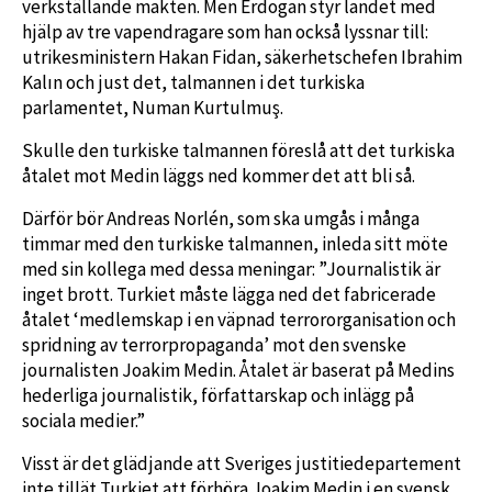
verkställande makten. Men Erdogan styr landet med
hjälp av tre vapendragare som han också lyssnar till:
utrikesministern Hakan Fidan, säkerhetschefen Ibrahim
Kalın och just det, talmannen i det turkiska
parlamentet, Numan Kurtulmuş.
Skulle den turkiske talmannen föreslå att det turkiska
åtalet mot Medin läggs ned kommer det att bli så.
Därför bör Andreas Norlén, som ska umgås i många
timmar med den turkiske talmannen, inleda sitt möte
med sin kollega med dessa meningar: ”Journalistik är
inget brott. Turkiet måste lägga ned det fabricerade
åtalet ‘medlemskap i en väpnad terrororganisation och
spridning av terrorpropaganda’ mot den svenske
journalisten Joakim Medin. Åtalet är baserat på Medins
hederliga journalistik, författarskap och inlägg på
sociala medier.”
Visst är det glädjande att Sveriges justitiedepartement
inte tillät Turkiet att förhöra Joakim Medin i en svensk