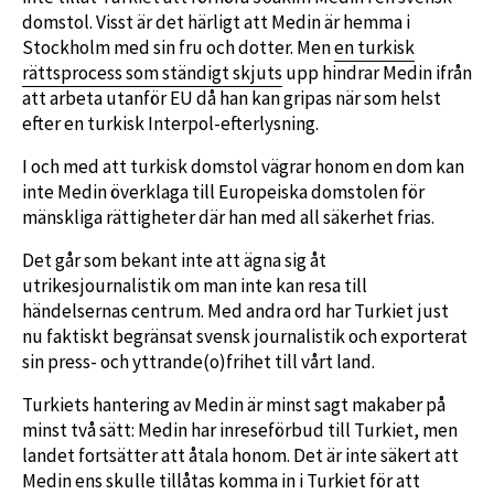
domstol. Visst är det härligt att Medin är hemma i
Stockholm med sin fru och dotter. Men
en turkisk
rättsprocess som ständigt skjuts
upp hindrar Medin ifrån
att arbeta utanför EU då han kan gripas när som helst
efter en turkisk Interpol-efterlysning.
I och med att turkisk domstol vägrar honom en dom kan
inte Medin överklaga till Europeiska domstolen för
mänskliga rättigheter där han med all säkerhet frias.
Det går som bekant inte att ägna sig åt
utrikesjournalistik om man inte kan resa till
händelsernas centrum. Med andra ord har Turkiet just
nu faktiskt begränsat svensk journalistik och exporterat
sin press- och yttrande(o)frihet till vårt land.
Turkiets hantering av Medin är minst sagt makaber på
minst två sätt: Medin har inreseförbud till Turkiet, men
landet fortsätter att åtala honom. Det är inte säkert att
Medin ens skulle tillåtas komma in i Turkiet för att