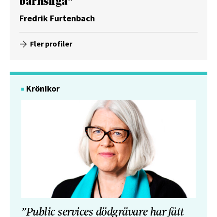
barnsliga”
Fredrik Furtenbach
Fler profiler
Krönikor
”Public services dödgrävare har fått