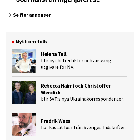
Se fler annonser
Nytt om folk
Helena Tell
blir ny chefredaktör och ansvarig
utgivare för NA.
Rebecca Haimi och Christoffer
Wendick
blir SVT:s nya Ukrainakorrespondenter.
Fredrik Wass
har kastat loss från Sveriges Tidskrifter.