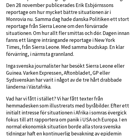
Den 28 november publicerades Erik Esbjörnssons
reportage om hur mycket bättre situationen är i
Monrovia nu. Samma dag hade danska Politiken ett stort
reportage från Sierra Leone om den förvärrade
situationen. Om hur allt fler smittas och dör. Dagen innan
fanns ett längre inträngande reportage i New York
Times, från Sierra Leone. Med samma budskap. En klar
förvärring, i närmsta grannland.
Inga svenska journalister har besökt Sierra Leone eller
Guinea. Varken Expressen, Aftonbladet, GP eller
Sydsvenskan har varit i något av de tre hårt drabbade
länderna i Västafrika.
Vad har vi fått i stället? Vi har fått texter från
hemmadesken som illustrerats med byråbilder. Efter ett
initialt intresse för situationen i Afrika i somras övergick
fokus till att rapportera om panik i USA och Europa. I en
normal ekonomisk situation borde alla stora svenska
tidningar haft en kontinuerlig bevakning av epidemin