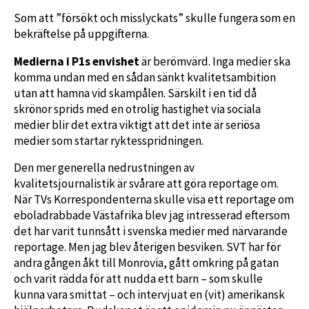
Som att ”försökt och misslyckats” skulle fungera som en
bekräftelse på uppgifterna.
Medierna i P1s envishet
är berömvärd. Inga medier ska
komma undan med en sådan sänkt kvalitetsambition
utan att hamna vid skampålen. Särskilt i en tid då
skrönor sprids med en otrolig hastighet via sociala
medier blir det extra viktigt att det inte är seriösa
medier som startar ryktesspridningen.
Den mer generella nedrustningen av
kvalitetsjournalistik är svårare att göra reportage om.
När TVs Korrespondenterna skulle visa ett reportage om
eboladrabbade Västafrika blev jag intresserad eftersom
det har varit tunnsått i svenska medier med närvarande
reportage. Men jag blev återigen besviken. SVT har för
andra gången åkt till Monrovia, gått omkring på gatan
och varit rädda för att nudda ett barn – som skulle
kunna vara smittat – och intervjuat en (vit) amerikansk