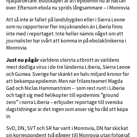
hjälparbetare. Budskapet är att epidemin nu är nästan
över. Eftersom ebola nu sprids långsammare – i Monrovia.
Att så inte är fallet på landsbygden eller i Sierra Leone
som nu rapporterar fler insjuknanden än Liberia finns
inte med i reportaget. Inte heller nämns något om att
journalister har svårt att komma in på ebolaklinikerna i
Monrovia.
Just nu pågår
världens största utbrott av världens
mest dödliga virus i de tre länderna Liberia, Sierra Leone
och Guinea. Sverige har skänkt en halv miljard kronor för
att bekämpa epidemin. Men när frilansteamet Magda
Gad och Niclas Hammarström – som rest runt i Liberia
och tagit sig med helikopter till epidemins ”ground
zero” i norra Liberia – erbjuder reportage till svenska
dagstidningar är det ingen som anser sig ha råd att köpa
in.
SvD, DN, SVT och SR har varit i Monrovia, DN har skickat
sin korrespondent två gånger till Monrovia utan fotograf.