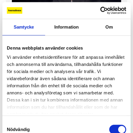
Samtycke
Information
Om
”Jag vill att Mellanöstern ska
kännas nära”
Denna webbplats använder cookies
Gilda Hamidi-Nia
Vi använder enhetsidentifierare för att anpassa innehållet
och annonserna till användarna, tillhandahålla funktioner
Fler profiler
för sociala medier och analysera vår trafik. Vi
vidarebefordrar även sådana identifierare och annan
information från din enhet till de sociala medier och
annons- och analysföretag som vi samarbetar med.
Dessa kan i sin tur kombinera informationen med annan
information som du har tillhandahållit eller som de har
samlat in när du har använt deras tjänster.
Samtyckesval
Nödvändig