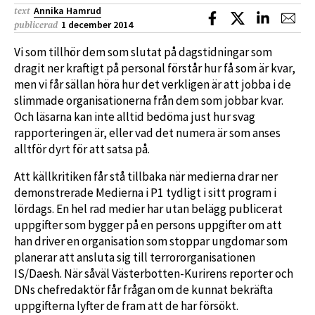
Annika Hamrud
text
Dela på Facebook
Dela på X
Dela på L
Dela
1 december 2014
publicerad
Vi som tillhör dem som slutat på dagstidningar som
dragit ner kraftigt på personal förstår hur få som är kvar,
men vi får sällan höra hur det verkligen är att jobba i de
slimmade organisationerna från dem som jobbar kvar.
Och läsarna kan inte alltid bedöma just hur svag
rapporteringen är, eller vad det numera är som anses
alltför dyrt för att satsa på.
Att källkritiken får stå tillbaka när medierna drar ner
demonstrerade Medierna i P1 tydligt i sitt program i
lördags. En hel rad medier har utan belägg publicerat
uppgifter som bygger på en persons uppgifter om att
han driver en organisation som stoppar ungdomar som
planerar att ansluta sig till terrororganisationen
IS/Daesh. När såväl Västerbotten-Kurirens reporter och
DNs chefredaktör får frågan om de kunnat bekräfta
uppgifterna lyfter de fram att de har försökt.