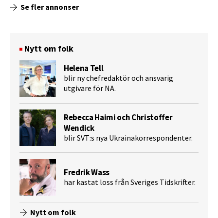
Se fler annonser
Nytt om folk
Helena Tell
blir ny chefredaktör och ansvarig
utgivare för NA.
Rebecca Haimi och Christoffer
Wendick
blir SVT:s nya Ukrainakorrespondenter.
Fredrik Wass
har kastat loss från Sveriges Tidskrifter.
Nytt om folk