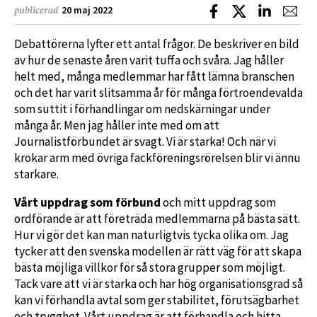
Dela på Facebook
Dela på X
Dela på L
Dela
20 maj 2022
publicerad
Debattörerna lyfter ett antal frågor. De beskriver en bild
av hur de senaste åren varit tuffa och svåra. Jag håller
helt med, många medlemmar har fått lämna branschen
och det har varit slitsamma år för många förtroendevalda
som suttit i förhandlingar om nedskärningar under
många år. Men jag håller inte med om att
Journalistförbundet är svagt. Vi är starka! Och när vi
krokar arm med övriga fackföreningsrörelsen blir vi ännu
starkare.
Vårt uppdrag som förbund
och mitt uppdrag som
ordförande är att företräda medlemmarna på bästa sätt.
Hur vi gör det kan man naturligtvis tycka olika om. Jag
tycker att den svenska modellen är rätt väg för att skapa
bästa möjliga villkor för så stora grupper som möjligt.
Tack vare att vi är starka och har hög organisationsgrad så
kan vi förhandla avtal som ger stabilitet, förutsägbarhet
och trygghet. Vårt uppdrag är att förhandla och hitta