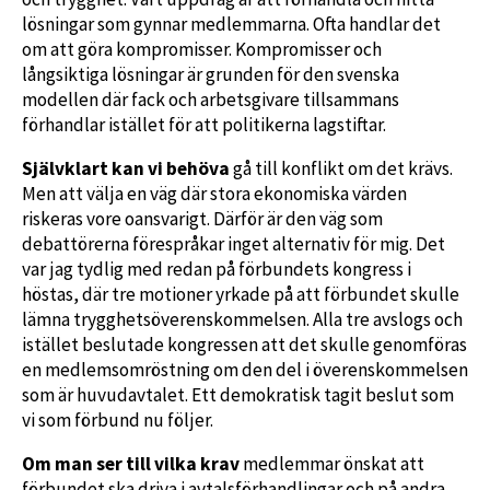
lösningar som gynnar medlemmarna. Ofta handlar det
om att göra kompromisser. Kompromisser och
långsiktiga lösningar är grunden för den svenska
modellen där fack och arbetsgivare tillsammans
förhandlar istället för att politikerna lagstiftar.
Självklart kan vi behöva
gå till konflikt om det krävs.
Men att välja en väg där stora ekonomiska värden
riskeras vore oansvarigt. Därför är den väg som
debattörerna förespråkar inget alternativ för mig. Det
var jag tydlig med redan på förbundets kongress i
höstas, där tre motioner yrkade på att förbundet skulle
lämna trygghetsöverenskommelsen. Alla tre avslogs och
istället beslutade kongressen att det skulle genomföras
en medlemsomröstning om den del i överenskommelsen
som är huvudavtalet. Ett demokratisk tagit beslut som
vi som förbund nu följer.
Om man ser till vilka krav
medlemmar önskat att
förbundet ska driva i avtalsförhandlingar och på andra