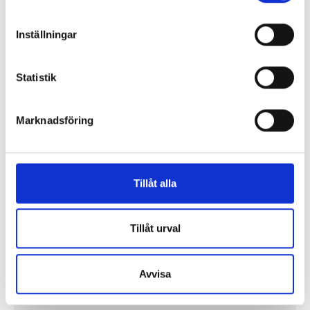
Lönerna – redaktion för redaktion
Inställningar
Så mycket tjänar vi – och våra chefer
Statistik
Marknadsföring
Tillåt alla
Tillåt urval
Avvisa
Så mycket tjänar mediecheferna