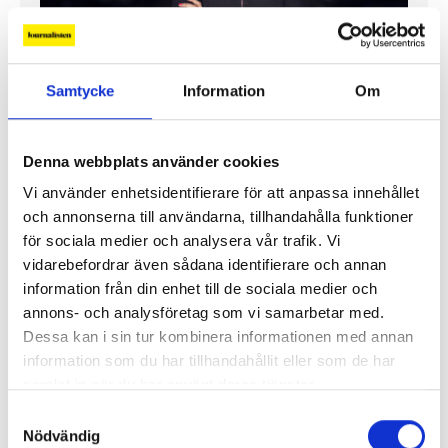
”Jag vill att Mellanöstern ska
Samtycke
Information
Om
kännas nära”
Gilda Hamidi-Nia
Denna webbplats använder cookies
Fler profiler
Vi använder enhetsidentifierare för att anpassa innehållet
och annonserna till användarna, tillhandahålla funktioner
för sociala medier och analysera vår trafik. Vi
vidarebefordrar även sådana identifierare och annan
information från din enhet till de sociala medier och
annons- och analysföretag som vi samarbetar med.
Dessa kan i sin tur kombinera informationen med annan
information som du har tillhandahållit eller som de har
samlat in när du har använt deras tjänster.
Samtyckesval
Nödvändig