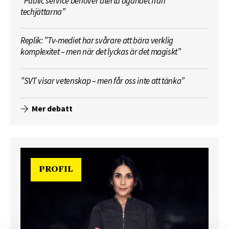
”Public service behöver återta ägandet från
techjättarna”
Replik: ”Tv-mediet har svårare att bära verklig
komplexitet – men när det lyckas är det magiskt”
”SVT visar vetenskap – men får oss inte att tänka”
Mer debatt
PROFIL