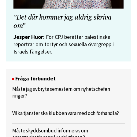
”Det där kommer jag aldrig skriva
om”
Jesper Huor:
För CPJ berättar palestinska
reportrar om tortyr och sexuella övergrepp i
Israels fängelser.
Fråga förbundet
Måste jag avbryta semestern om nyhetschefen
ringer?
Vilka tjänster ska klubben vara med och förhandla?
Måste skyddsombud informeras om