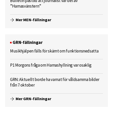
Bulletin påstod att journalist var del av
”Hamasvänstern”
Mer MEN-fällningar
GRN-fällningar
Musikhjälpen fälls för skämt om funktionsnedsatta
P1 Morgons fråga om Hamashyllning var osaklig
GRN: Aktuellt borde ha varnat för våldsamma bilder
från 7 oktober
Mer GRN-fällningar