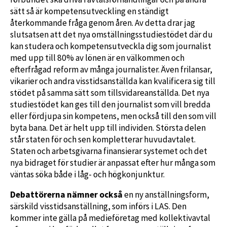
sätt så är kompetensutveckling en ständigt
återkommande fråga genom åren. Av detta drar jag
slutsatsen att det nya omställningsstudiestödet där du
kan studera och kompetensutveckla dig som journalist
med upp till 80% av lönen är en välkommen och
efterfrågad reform av många journalister. Även frilansar,
vikarier och andra visstidsanställda kan kvalificera sig till
stödet på samma sätt som tillsvidareanställda. Det nya
studiestödet kan ges till den journalist som vill bredda
eller fördjupa sin kompetens, men också till den som vill
byta bana. Det är helt upp till individen. Största delen
står staten för och sen kompletterar huvudavtalet.
Staten och arbetsgivarna finansierar systemet och det
nya bidraget för studier är anpassat efter hur många som
väntas söka både i låg- och högkonjunktur.
Debattörerna nämner också
en ny anställningsform,
särskild visstidsanställning, som införs i LAS. Den
kommer inte gälla på medieföretag med kollektivavtal