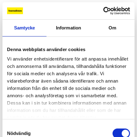
PROFIL
Samtycke
Information
Om
Denna webbplats använder cookies
Vi använder enhetsidentifierare för att anpassa innehållet
och annonserna till användarna, tillhandahålla funktioner
för sociala medier och analysera vår trafik. Vi
vidarebefordrar även sådana identifierare och annan
”Jag vill att Mellanöstern ska
information från din enhet till de sociala medier och
kännas nära”
annons- och analysföretag som vi samarbetar med.
Gilda Hamidi-Nia
Dessa kan i sin tur kombinera informationen med annan
information som du har tillhandahållit eller som de har
Fler profiler
samlat in när du har använt deras tjänster.
Samtyckesval
Nödvändig