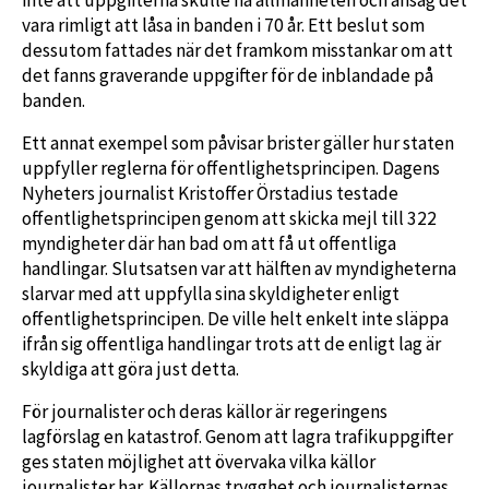
vara rimligt att låsa in banden i 70 år. Ett beslut som
dessutom fattades när det framkom misstankar om att
det fanns graverande uppgifter för de inblandade på
banden.
Ett annat exempel som påvisar brister gäller hur staten
uppfyller reglerna för offentlighetsprincipen. Dagens
Nyheters journalist Kristoffer Örstadius testade
offentlighetsprincipen genom att skicka mejl till 322
myndigheter där han bad om att få ut offentliga
handlingar. Slutsatsen var att hälften av myndigheterna
slarvar med att uppfylla sina skyldigheter enligt
offentlighetsprincipen. De ville helt enkelt inte släppa
ifrån sig offentliga handlingar trots att de enligt lag är
skyldiga att göra just detta.
För journalister och deras källor är regeringens
lagförslag en katastrof. Genom att lagra trafikuppgifter
ges staten möjlighet att övervaka vilka källor
journalister har. Källornas trygghet och journalisternas