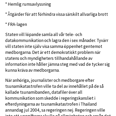
* Hemlig rumsavlyssning
* Åtgärder för att förhindra vissa särskilt allvarliga brott
* FRA-lagen
Staten vill löpande samla all vår tele- och
datakommunikation och lagra den i sex månader. Tyvärr
vill staten inte själv visa samma öppenhet gentemot
medborgarna. Det är ett demokratiskt problem när
statens och myndigheters tillhandahållande av
information inte håller jämna steg med vad de tycker sig
kunna kräva av medborgarna.
När anhöriga, journalister och medborgare efter
tsunamikatastrofen ville ta del av innehållet på de så
kallade tsunamibanden, datafiler över all
kommunikation som skedde i regeringskansliet i
efterdyningarna av tsunamikatastrofen i Thailand
annandag jul 2004, sa regeringen nej. Regeringen ville
inte att uppgifterna skulle nå allmänheten och ansåg det