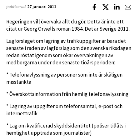
Dela på Facebook
Dela på X
Dela på L
Dela
27 januari 2011
publicerad
Regeringen vill övervaka allt du gör. Detta är inte ett
citat ur Georg Orwells roman 1984. Det är Sverige 2011.
Lagförslaget om lagring av trafikuppgifter är bara det
senaste i raden av lagförslag som den svenska riksdagen
redan röstat igenom som ökar övervakningen av
medborgarna under den senaste tioårsperioden:
* Telefonavlyssning av personer som inte är skäligen
misstänkta
* Överskottsinformation från hemlig telefonavlyssning
* Lagring av uppgifter om telefonsamtal, e-post och
internettrafik
* Lag om kvalificerad skyddsidentitet (poliser tillåts i
hemlighet uppträda som journalister)