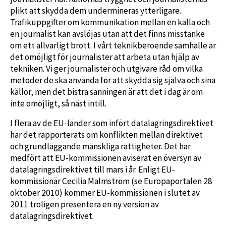
plikt att skydda dem undermineras ytterligare.
Trafikuppgifter om kommunikation mellan en källa och
en journalist kan avslöjas utan att det finns misstanke
om ett allvarligt brott. I vårt teknikberoende samhälle är
det omöjligt för journalister att arbeta utan hjälp av
tekniken. Vi ger journalister och utgivare råd om vilka
metoder de ska använda för att skydda sig själva och sina
källor, men det bistra sanningen är att det i dag är om
inte omöjligt, så näst intill.
I flera av de EU-länder som infört datalagringsdirektivet
har det rapporterats om konflikten mellan direktivet
och grundläggande mänskliga rättigheter. Det har
medfört att EU-kommissionen aviserat en översyn av
datalagringsdirektivet till mars i år. Enligt EU-
kommissionär Cecilia Malmström (se Europaportalen 28
oktober 2010) kommer EU-kommissionen i slutet av
2011 troligen presentera en ny version av
datalagringsdirektivet.