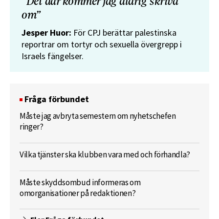
”Det där kommer jag aldrig skriva
om”
Jesper Huor:
För CPJ berättar palestinska
reportrar om tortyr och sexuella övergrepp i
Israels fängelser.
Fråga förbundet
Måste jag avbryta semestern om nyhetschefen
ringer?
Vilka tjänster ska klubben vara med och förhandla?
Måste skyddsombud informeras om
omorganisationer på redaktionen?