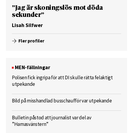
”Jag är skoningslös mot döda
sekunder”
Lisah Silfwer
Fler profiler
MEN-fällningar
Polisen fick ingripa för att DI skulle rätta felaktigt
utpekande
Bild på misshandlad busschaufför var utpekande
Bulletin påstod att journalist var del av
”Hamasvänstern”