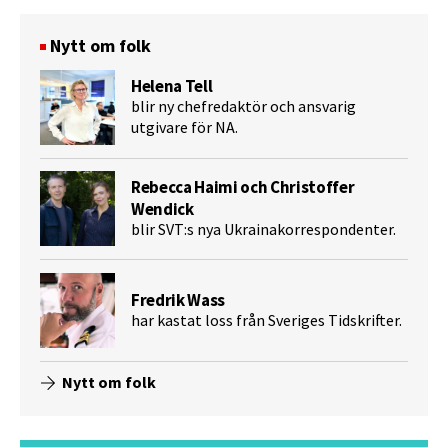
Nytt om folk
Helena Tell
blir ny chefredaktör och ansvarig
utgivare för NA.
Rebecca Haimi och Christoffer
Wendick
blir SVT:s nya Ukrainakorrespondenter.
Fredrik Wass
har kastat loss från Sveriges Tidskrifter.
Nytt om folk