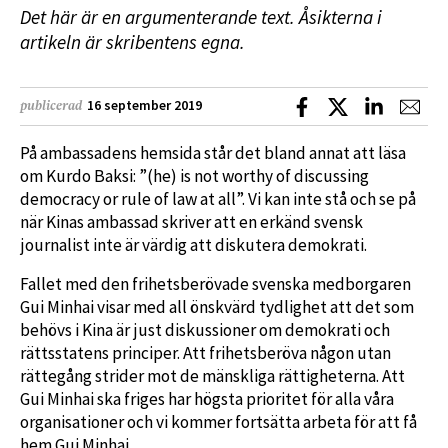
Det här är en argumenterande text. Åsikterna i
artikeln är skribentens egna.
Dela på Facebook
Dela på X
Dela på L
Dela
16 september 2019
publicerad
På ambassadens hemsida står det bland annat att läsa
om Kurdo Baksi: ”(he) is not worthy of discussing
democracy or rule of law at all”. Vi kan inte stå och se på
när Kinas ambassad skriver att en erkänd svensk
journalist inte är värdig att diskutera demokrati.
Fallet med den frihetsberövade svenska medborgaren
Gui Minhai visar med all önskvärd tydlighet att det som
behövs i Kina är just diskussioner om demokrati och
rättsstatens principer. Att frihetsberöva någon utan
rättegång strider mot de mänskliga rättigheterna. Att
Gui Minhai ska friges har högsta prioritet för alla våra
organisationer och vi kommer fortsätta arbeta för att få
hem Gui Minhai.