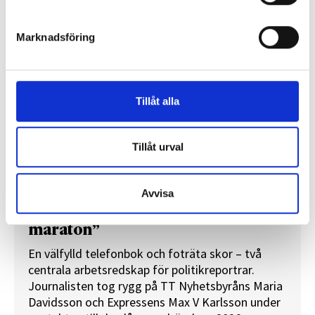
REPORTAGE
Marknadsföring
Tillåt alla
Tillåt urval
Avvisa
”Valåret känns som att sprinta ett
maraton”
En välfylld telefonbok och foträta skor – två
centrala arbetsredskap för politikreportrar.
Journalisten tog rygg på TT Nyhetsbyråns Maria
Davidsson och Expressens Max V Karlsson under