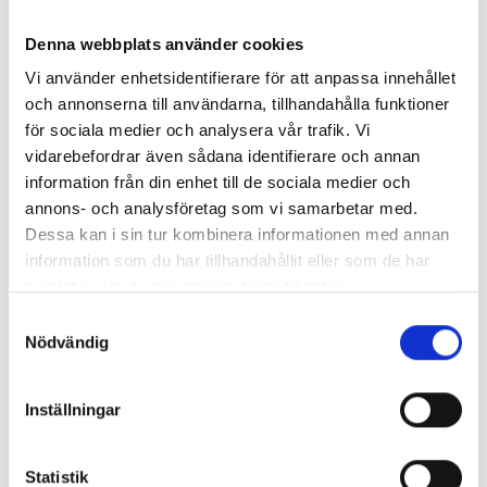
Denna webbplats använder cookies
Vi använder enhetsidentifierare för att anpassa innehållet
och annonserna till användarna, tillhandahålla funktioner
för sociala medier och analysera vår trafik. Vi
vidarebefordrar även sådana identifierare och annan
information från din enhet till de sociala medier och
annons- och analysföretag som vi samarbetar med.
Dessa kan i sin tur kombinera informationen med annan
information som du har tillhandahållit eller som de har
samlat in när du har använt deras tjänster.
Enorma skillnader mellan
Samtyckesval
Nödvändig
chefredaktörerna
Så mycket tjänar dagspresscheferna
Inställningar
Statistik