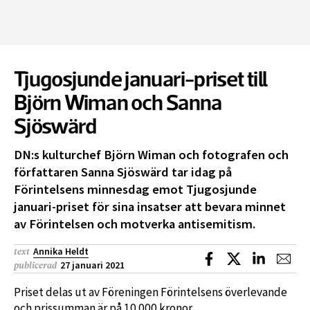
Tjugosjunde januari-priset till
Björn Wiman och Sanna
Sjöswärd
DN:s kulturchef Björn Wiman och fotografen och
författaren Sanna Sjöswärd tar idag på
Förintelsens minnesdag emot Tjugosjunde
januari-priset för sina insatser att bevara minnet
av Förintelsen och motverka antisemitism.
Annika Heldt
text
Dela på Facebook
Dela på X
Dela på L
Dela
27 januari 2021
publicerad
Priset delas ut av Föreningen Förintelsens överlevande
och prissumman är på 10 000 kronor.