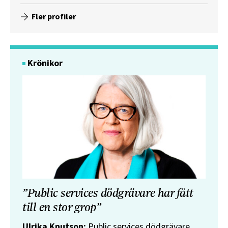
Fler profiler
Krönikor
”Public services dödgrävare har fått
till en stor grop”
Ulrika Knutson:
Public services dödgrävare