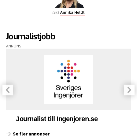
Annika Heldt
text
Journalistjobb
ANNONS
Journalist till Ingenjoren.se
Se fler annonser