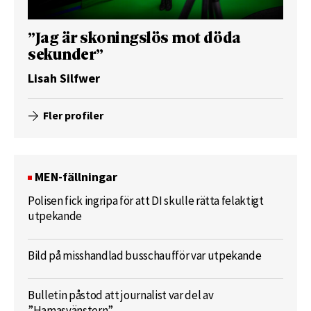
”Jag är skoningslös mot döda
sekunder”
Lisah Silfwer
Fler profiler
MEN-fällningar
Polisen fick ingripa för att DI skulle rätta felaktigt
utpekande
Bild på misshandlad busschaufför var utpekande
Bulletin påstod att journalist var del av
”Hamasvänstern”