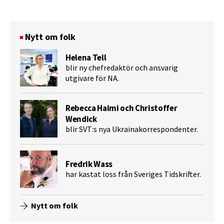
Nytt om folk
Helena Tell
blir ny chefredaktör och ansvarig
utgivare för NA.
Rebecca Haimi och Christoffer
Wendick
blir SVT:s nya Ukrainakorrespondenter.
Fredrik Wass
har kastat loss från Sveriges Tidskrifter.
Nytt om folk