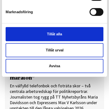
Marknadsföring
Tillåt alla
Tillåt urval
Avvisa
”Valåret känns som att sprinta ett
maraton”
En välfylld telefonbok och foträta skor – två
centrala arbetsredskap för politikreportrar.
Journalisten tog rygg på TT Nyhetsbyråns Maria
Davidsson och Expressens Max V Karlsson under
upptakten till den långa valrörelsen 2026