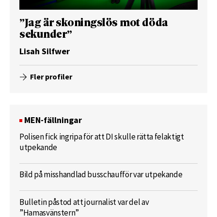
”Jag är skoningslös mot döda
sekunder”
Lisah Silfwer
Fler profiler
MEN-fällningar
Polisen fick ingripa för att DI skulle rätta felaktigt
utpekande
Bild på misshandlad busschaufför var utpekande
Bulletin påstod att journalist var del av
”Hamasvänstern”