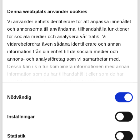
Denna webbplats använder cookies
Vi använder enhetsidentifierare för att anpassa innehållet
och annonserna till användarna, tillhandahålla funktioner
för sociala medier och analysera vår trafik. Vi
vidarebefordrar även sådana identifierare och annan
information från din enhet till de sociala medier och
annons- och analysföretag som vi samarbetar med.
Dessa kan i sin tur kombinera informationen med annan
information som du har tillhandahållit eller som de har
samlat in när du har använt deras tjänster.
Enorma skillnader mellan
Samtyckesval
chefredaktörerna
Nödvändig
Så mycket tjänar dagspresscheferna
Inställningar
Statistik
REPORTAGE