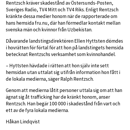
Rentzsch kräver skadestånd av Östersunds-Posten,
Sveriges Radio, TV4 Mitt och TV4 Riks. Enligt Rentzsch
kränkte dessa medier honom när de rapporterade om
hans hemsida fru.nu, där han förmedlar kontakt mellan
svenska män och kvinnor från Uzbekistan.
Dåvarande landstingsdirektören Ellen Hyttsten dömdes
i hovrätten för förtal för att hon på landstingets hemsida
betecknat Rentzschs verksamhet som kvinnohandel.
– Hyttsten hävdade i rätten att hon själv inte sett
hemsidan utan uttalat sig utifrån information hon fått i
de lokala medierna, säger Ralph Rentzsch.
Genom att medierna låtit personer uttala sig om att han
ägnat sig åt trafficking har de kränkt honom, anser
Rentzsch. Han begär 100 000 i skadestånd från vart och
ett av de fyra lokala medierna.
Håkan Lindqvist