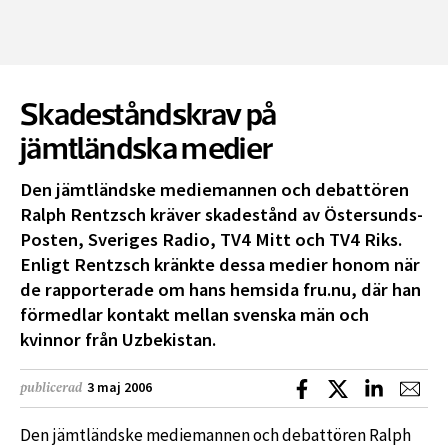
Skadeståndskrav på
jämtländska medier
Den jämtländske mediemannen och debattören
Ralph Rentzsch kräver skadestånd av Östersunds-
Posten, Sveriges Radio, TV4 Mitt och TV4 Riks.
Enligt Rentzsch kränkte dessa medier honom när
de rapporterade om hans hemsida fru.nu, där han
förmedlar kontakt mellan svenska män och
kvinnor från Uzbekistan.
Dela på Facebook
Dela på X
Dela på L
Dela
3 maj 2006
publicerad
Den jämtländske mediemannen och debattören Ralph