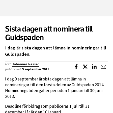
Sista dagen att nominera till
Guldspaden
I dag är sista dagen att lämna in nomineringar till
Guldspaden.
Johannes Nesser
text
Dela på Facebook
Dela på X
Dela på L
Dela
9 september 2013
publicerad
I dag 9 september är sista dagen att lämna in
nomineringar till den första delen av Guldspaden 2014.
Nomineringstiden gäller perioden 1 januari till 30 juni
2013.
Deadline för bidrag som publiceras 1 juli till 31
december i år är den 10 januari.