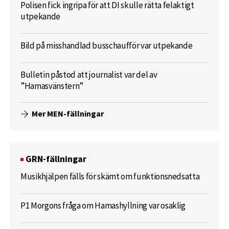
Polisen fick ingripa för att DI skulle rätta felaktigt
utpekande
Bild på misshandlad busschaufför var utpekande
Bulletin påstod att journalist var del av
”Hamasvänstern”
Mer MEN-fällningar
GRN-fällningar
Musikhjälpen fälls för skämt om funktionsnedsatta
P1 Morgons fråga om Hamashyllning var osaklig