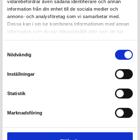
vidarebefordrar även sådana identifierare och annan
Enorma skillnader mellan
information från din enhet till de sociala medier och
chefredaktörerna
annons- och analysföretag som vi samarbetar med.
Dessa kan i sin tur kombinera informationen med annan
Så mycket tjänar dagspresscheferna
information som du har tillhandahållit eller som de har
samlat in när du har använt deras tjänster.
Samtyckesval
REPORTAGE
Nödvändig
Inställningar
Statistik
Marknadsföring