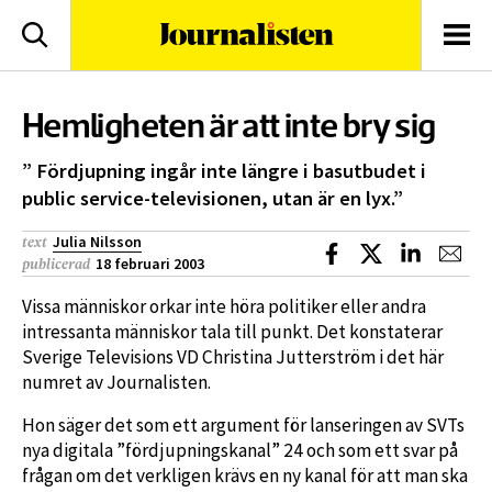
logotyp
Sök
Men
Hemligheten är att inte bry sig
” Fördjupning ingår inte längre i basutbudet i
public service-televisionen, utan är en lyx.”
Julia Nilsson
text
Dela på Facebook
Dela på X
Dela på L
Dela
18 februari 2003
publicerad
Vissa människor orkar inte höra politiker eller andra
intressanta människor tala till punkt. Det konstaterar
Sverige Televisions VD Christina Jutterström i det här
numret av Journalisten.
Hon säger det som ett argument för lanseringen av SVTs
nya digitala ”fördjupningskanal” 24 och som ett svar på
frågan om det verkligen krävs en ny kanal för att man ska