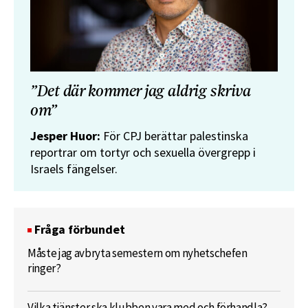
”Det där kommer jag aldrig skriva
om”
Jesper Huor:
För CPJ berättar palestinska
reportrar om tortyr och sexuella övergrepp i
Israels fängelser.
Fråga förbundet
Måste jag avbryta semestern om nyhetschefen
ringer?
Vilka tjänster ska klubben vara med och förhandla?