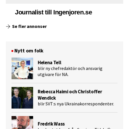
Journalist till Ingenjoren.se
Se fler annonser
Nytt om folk
Helena Tell
blir ny chefredaktör och ansvarig
utgivare för NA.
Rebecca Haimi och Christoffer
Wendick
blir SVT:s nya Ukrainakorrespondenter.
Fredrik Wass