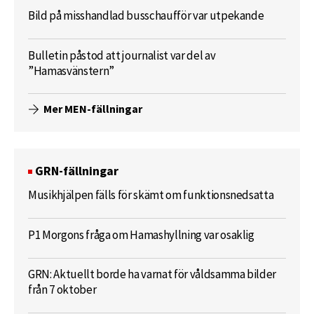
Bild på misshandlad busschaufför var utpekande
Bulletin påstod att journalist var del av
”Hamasvänstern”
Mer MEN-fällningar
GRN-fällningar
Musikhjälpen fälls för skämt om funktionsnedsatta
P1 Morgons fråga om Hamashyllning var osaklig
GRN: Aktuellt borde ha varnat för våldsamma bilder
från 7 oktober