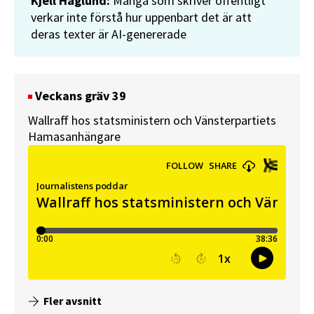
Kjell Häglund:
Många som skriver offentligt
verkar inte förstå hur uppenbart det är att
deras texter är AI-genererade
Veckans gräv 39
Wallraff hos statsministern och Vänsterpartiets
Hamasanhängare
Fler avsnitt