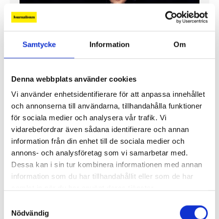
Samtycke
Information
Om
”Jag vill att Mellanöstern ska
Denna webbplats använder cookies
kännas nära”
Vi använder enhetsidentifierare för att anpassa innehållet
Gilda Hamidi-Nia
och annonserna till användarna, tillhandahålla funktioner
för sociala medier och analysera vår trafik. Vi
Fler profiler
vidarebefordrar även sådana identifierare och annan
information från din enhet till de sociala medier och
annons- och analysföretag som vi samarbetar med.
Dessa kan i sin tur kombinera informationen med annan
information som du har tillhandahållit eller som de har
samlat in när du har använt deras tjänster.
Samtyckesval
Nödvändig