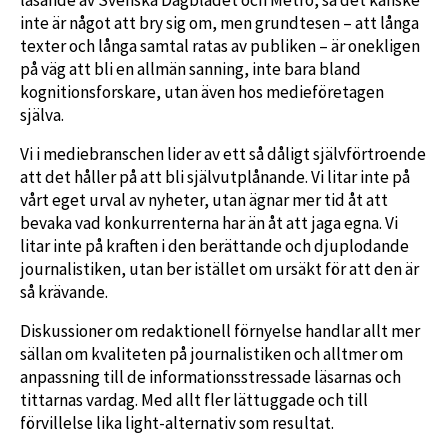
inte är något att bry sig om, men grundtesen – att långa
texter och långa samtal ratas av publiken – är onekligen
på väg att bli en allmän sanning, inte bara bland
kognitionsforskare, utan även hos medieföretagen
själva.
Vi i mediebranschen lider av ett så dåligt självförtroende
att det håller på att bli självutplånande. Vi litar inte på
vårt eget urval av nyheter, utan ägnar mer tid åt att
bevaka vad konkurrenterna har än åt att jaga egna. Vi
litar inte på kraften i den berättande och djuplodande
journalistiken, utan ber istället om ursäkt för att den är
så krävande.
Diskussioner om redaktionell förnyelse handlar allt mer
sällan om kvaliteten på journalistiken och alltmer om
anpassning till de informationsstressade läsarnas och
tittarnas vardag. Med allt fler lättuggade och till
förvillelse lika light-alternativ som resultat.