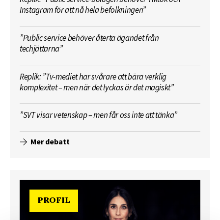
Instagram för att nå hela befolkningen”
”Public service behöver återta ägandet från
techjättarna”
Replik: ”Tv-mediet har svårare att bära verklig
komplexitet – men när det lyckas är det magiskt”
”SVT visar vetenskap – men får oss inte att tänka”
Mer debatt
PROFIL