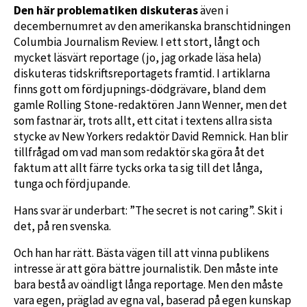
Den här problematiken diskuteras
även i
decembernumret av den amerikanska branschtidningen
Columbia Journalism Review. I ett stort, långt och
mycket läsvärt reportage (jo, jag orkade läsa hela)
diskuteras tidskriftsreportagets framtid. I artiklarna
finns gott om fördjupnings-dödgrävare, bland dem
gamle Rolling Stone-redaktören Jann Wenner, men det
som fastnar är, trots allt, ett citat i textens allra sista
stycke av New Yorkers redaktör David Remnick. Han blir
tillfrågad om vad man som redaktör ska göra åt det
faktum att allt färre tycks orka ta sig till det långa,
tunga och fördjupande.
Hans svar är underbart: ”The secret is not caring”. Skit i
det, på ren svenska.
Och han har rätt. Bästa vägen till att vinna publikens
intresse är att göra bättre journalistik. Den måste inte
bara bestå av oändligt långa reportage. Men den måste
vara egen, präglad av egna val, baserad på egen kunskap