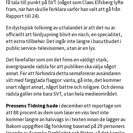
få tala till punkt på SVT (något som Claes Elfsberg lyfte
fram, när han skulle förklara varför han valt att gå från
Rapport till 24).
En dystopisk tolkning av uttalandet är att det nu är
officiellt att fördjupning blivit en nisch, en specialitet,
ett extra tillbehör. Det ingår inte längre i basutbudet i
public service-televisionen, utan är en lyx.
Det förefaller som om det finns en väldigt stark,
övergripande rädsla för att publiken ska välja något
annat. För att förhindra detta semaforerar avsändaren
vilt med färgglada flaggor: vänta, gå inte, det kommer
snart något annat, något bättre och roligare. Och denna
rädsla gäller inte bara SVT, utan hela medieområdet.
Pressens Tidning hade
i december ett reportage om
att 88 procent av dem som läser en viss text inte
kommer längre än halvvägs in i texten innan de lägger av.
Bakom uppgiften låg forskning baserad på 29 personers
läsande av Svenska Dagbladet och Metro, så det kanske