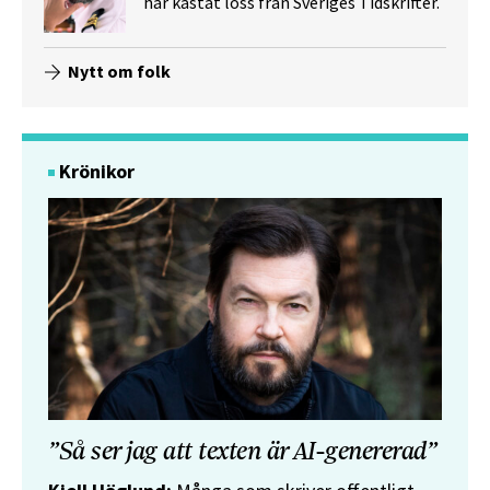
har kastat loss från Sveriges Tidskrifter.
Nytt om folk
Krönikor
”Så ser jag att texten är AI-genererad”