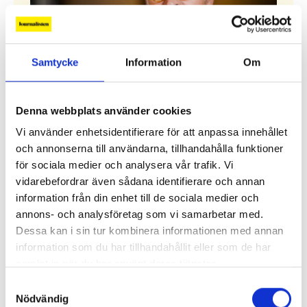
Samtycke
Information
Om
”Hotet kommer från höger”
Denna webbplats använder cookies
Den populistiska mediekritiken har blivit en
Vi använder enhetsidentifierare för att anpassa innehållet
högerpolitisk strategi. I Sverige har det hittills
och annonserna till användarna, tillhandahålla funktioner
inte gett några större avtryck i den förda
för sociala medier och analysera vår trafik. Vi
mediepolitiken.
vidarebefordrar även sådana identifierare och annan
information från din enhet till de sociala medier och
Alla ledare
annons- och analysföretag som vi samarbetar med.
Dessa kan i sin tur kombinera informationen med annan
information som du har tillhandahållit eller som de har
Debatt
samlat in när du har använt deras tjänster.
Samtyckesval
Replik: ”Sociala medier kan räknas som kritisk
Nödvändig
infrastruktur”