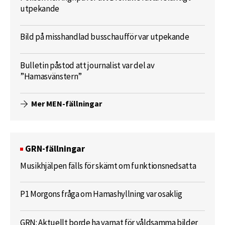
utpekande
Bild på misshandlad busschaufför var utpekande
Bulletin påstod att journalist var del av
”Hamasvänstern”
Mer MEN-fällningar
GRN-fällningar
Musikhjälpen fälls för skämt om funktionsnedsatta
P1 Morgons fråga om Hamashyllning var osaklig
GRN: Aktuellt borde ha varnat för våldsamma bilder