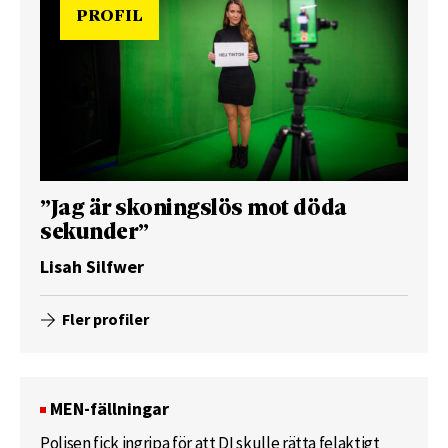
PROFIL
”Jag är skoningslös mot döda
sekunder”
Lisah Silfwer
Fler profiler
MEN-fällningar
Polisen fick ingripa för att DI skulle rätta felaktigt