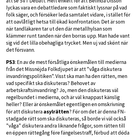
att se SVT Debatt. Helt enkelt för att Belinda Olsson
lyckas vara en debattledare som faktiskt lyssnar på vad
folk säger, och försöker leda samtalet vidare, i stället för
att oavlåtligt hetsa till ökad konfrontation. Det är som
när tandläkaren tar ut den där metallhylsan som
klämmer runt tanden när den borras upp. Man hade vant
sig vid det lilla obehagliga trycket. Men uj vad skönt när
det försvann.
PS3
: En av de mest försåtliga önskemålen till medierna
från det Missnöjda Folkdjupet är att "våga diskutera
invandringspolitiken". Visst ska man ha den rätten, men
vad specifikt ska diskuteras? Behovet av
arbetskraftsinvandring? Jo, men den diskuteras väl
regelbundet i medierna, och är väl knappast känslig
heller? Eller är önskemålet egentligen en omskrivning
asylrätten
för att diskutera
? För om det är denna FN-
stadgade rätt som ska diskuteras, så borde vi väl också
"våga" diskutera andra liknande frågor, som rätten till
en öppen rättegång före fängelsestraff, förbud att döda