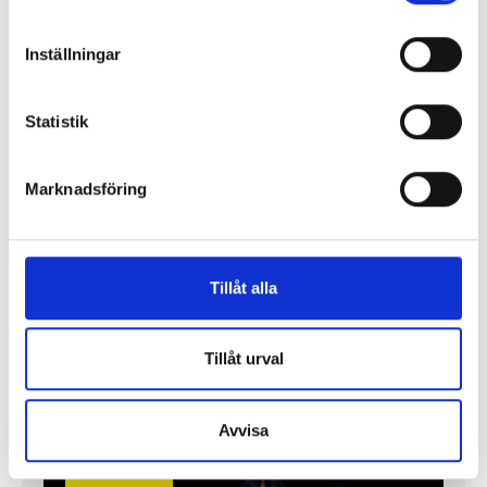
Replik: ”Public service-bolagen behöver Tiktok och
Inställningar
Instagram för att nå hela befolkningen”
Statistik
”Public service behöver återta ägandet från
techjättarna”
Marknadsföring
Replik: ”Tv-mediet har svårare att bära verklig
komplexitet – men när det lyckas är det magiskt”
Tillåt alla
”SVT visar vetenskap – men får oss inte att tänka”
Tillåt urval
Mer debatt
Avvisa