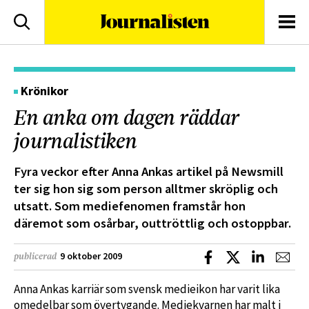
logotyp
Sök
Men
Krönikor
En anka om dagen räddar
journalistiken
Fyra veckor efter Anna Ankas artikel på Newsmill
ter sig hon sig som person alltmer skröplig och
utsatt. Som mediefenomen framstår hon
däremot som osårbar, outtröttlig och ostoppbar.
Dela på Facebook
Dela på X
Dela på L
Dela
9 oktober 2009
publicerad
Anna Ankas karriär som svensk medieikon har varit lika
omedelbar som övertygande. Mediekvarnen har malt i