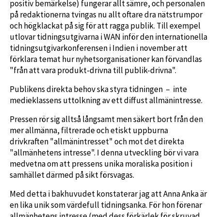
positiv bemärkelse) fungerar allt sämre, och personalen
på redaktionerna tvingas nu allt oftare dra nätstrumpor
och högklackat på sig för att ragga publik. Till exempel
utlovar tidningsutgivarna i WAN inför den internationella
tidningsutgivarkonferensen i Indien i november att
förklara temat hur nyhetsorganisationer kan förvandlas
"från att vara produkt-drivna till publik-drivna".
Publikens direkta behov ska styra tidningen – inte
medieklassens uttolkning av ett diffust allmänintresse.
Pressen rör sig alltså långsamt men säkert bort från den
mer allmänna, filtrerade och etiskt uppburna
drivkraften "allmänintresset" och mot det direkta
"allmänhetens intresse". I denna utveckling bör vi vara
medvetna om att pressens unika moraliska position i
samhället därmed på sikt försvagas.
Med detta i bakhuvudet konstaterar jag att Anna Anka är
en lika unik som värdefull tidningsanka. För hon förenar
allmänhetens intresse (med dess förkärlek för skruvad