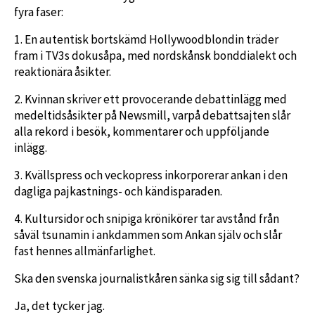
fyra faser:
1. En autentisk bortskämd Hollywoodblondin träder
fram i TV3s dokusåpa, med nordskånsk bonddialekt och
reaktionära åsikter.
2. Kvinnan skriver ett provocerande debattinlägg med
medeltidsåsikter på Newsmill, varpå debattsajten slår
alla rekord i besök, kommentarer och uppföljande
inlägg.
3. Kvällspress och veckopress inkorporerar ankan i den
dagliga pajkastnings- och kändisparaden.
4. Kultursidor och snipiga krönikörer tar avstånd från
såväl tsunamin i ankdammen som Ankan själv och slår
fast hennes allmänfarlighet.
Ska den svenska journalistkåren sänka sig sig till sådant?
Ja, det tycker jag.