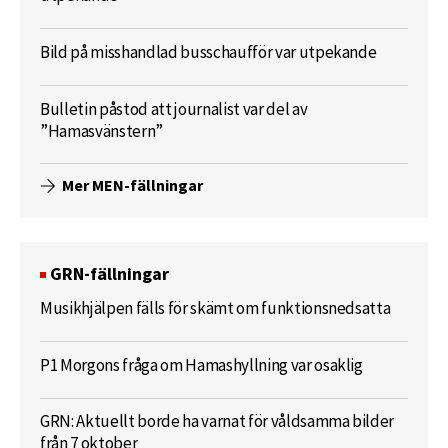
Bild på misshandlad busschaufför var utpekande
Bulletin påstod att journalist var del av
”Hamasvänstern”
Mer MEN-fällningar
GRN-fällningar
Musikhjälpen fälls för skämt om funktionsnedsatta
P1 Morgons fråga om Hamashyllning var osaklig
GRN: Aktuellt borde ha varnat för våldsamma bilder
från 7 oktober