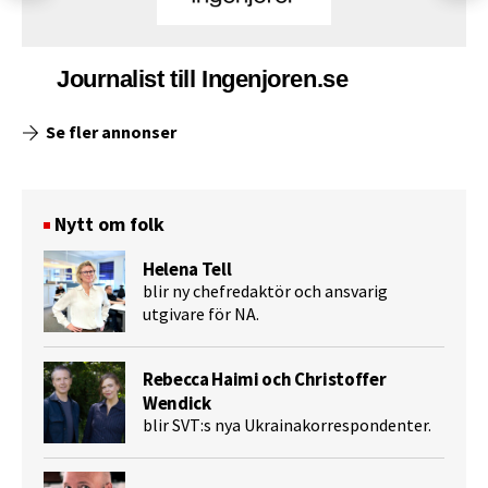
Journalist till Ingenjoren.se
Se fler annonser
Nytt om folk
Helena Tell
blir ny chefredaktör och ansvarig
utgivare för NA.
Rebecca Haimi och Christoffer
Wendick
blir SVT:s nya Ukrainakorrespondenter.