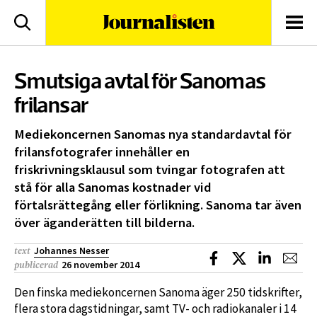
logotyp
Sök
Men
Smutsiga avtal för Sanomas
frilansar
Mediekoncernen Sanomas nya standardavtal för
frilansfotografer innehåller en
friskrivningsklausul som tvingar fotografen att
stå för alla Sanomas kostnader vid
förtalsrättegång eller förlikning. Sanoma tar även
över äganderätten till bilderna.
Johannes Nesser
text
Dela på Facebook
Dela på X
Dela på L
Dela
26 november 2014
publicerad
Den finska mediekoncernen Sanoma äger 250 tidskrifter,
flera stora dagstidningar, samt TV- och radiokanaler i 14