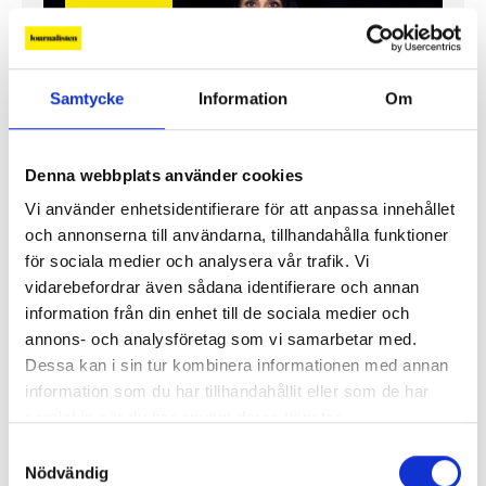
Samtycke
Information
Om
Denna webbplats använder cookies
”Jag vill att Mellanöstern ska
Vi använder enhetsidentifierare för att anpassa innehållet
kännas nära”
och annonserna till användarna, tillhandahålla funktioner
Gilda Hamidi-Nia
för sociala medier och analysera vår trafik. Vi
vidarebefordrar även sådana identifierare och annan
information från din enhet till de sociala medier och
Fler profiler
annons- och analysföretag som vi samarbetar med.
Dessa kan i sin tur kombinera informationen med annan
information som du har tillhandahållit eller som de har
samlat in när du har använt deras tjänster.
Samtyckesval
Nödvändig