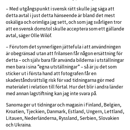
– Med utgångspunkt i svensk rätt skulle jag säga att
detta avtal i just detta hänseende är bland det mest
oskäliga och orimliga jag sett, och som jag svårligen tror
att en svensk domstol skulle acceptera som ett gällande
avtal, säger Olle Wilöf.
– Förutom det synnerligen jättefula i att användningen
är obegränsad utan att frilansen får någon ersättning för
detta – och själv bara får använda bilderna i utställningar
men bara i sina ”egna utställningar” – så är ju det som
sticker ut i första hand att fotografen får en
skadeståndsrättslig risk för vad tidningarna gör med
materialet i relation till förtal. Hur det blir i andra länder
med annan lagstiftning kan jag inte svara på.
Sanoma ger ut tidningar och magasin i Finland, Belgien,
Kroatien, Tjeckien, Danmark, Estland, Ungern, Lettland,
Litauen, Nederländerna, Ryssland, Serbien, Slovakien
och Ukraina.