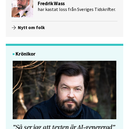
Fredrik Wass
har kastat loss från Sveriges Tidskrifter.
Nytt om folk
Krönikor
”Så ser jag att texten är AI-genererad”