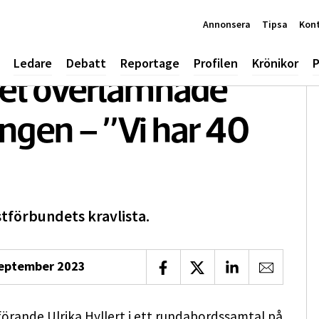
Annonsera
Tipsa
Kon
Ledare
Debatt
Reportage
Profilen
Krönikor
P
det överlämnade
ringen – ”Vi har 40
tförbundets kravlista.
september 2023
Dela på Facebook
Dela på X
Dela på LinkedIn
Dela via 
örande Ulrika Hyllert i ett rundabordssamtal på