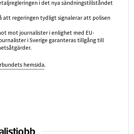
aljregleringen i det nya sändningstillståndet
å att regeringen tydligt signalerar att polisen
t mot journalister i enlighet med EU-
nalister i Sverige garanteras tillgång till
hetsåtgärder.
örbundets hemsida
.
alistjobb