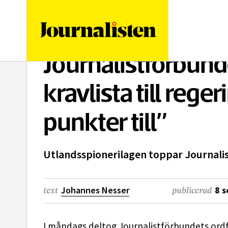
logotyp
Journalistförbun
kravlista till rege
punkter till”
Utlandsspionerilagen toppar Journalis
Johannes Nesser
8 
text
publicerad
I måndags deltog Journalistförbundets ordf