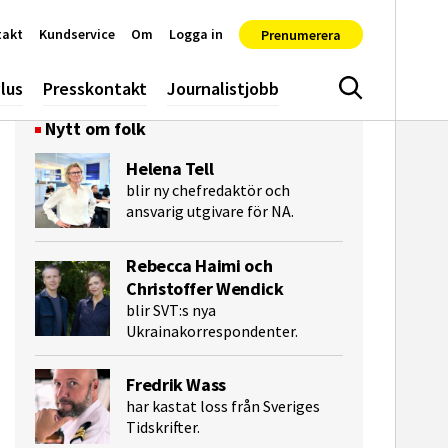
takt
Kundservice
Om
Logga in
Prenumerera
lus
Presskontakt
Journalistjobb
Sök
Nytt om folk
Helena Tell
blir ny chefredaktör och
ansvarig utgivare för NA.
Rebecca Haimi och
Christoffer Wendick
blir SVT:s nya
Ukrainakorrespondenter.
e-post
Fredrik Wass
har kastat loss från Sveriges
Tidskrifter.