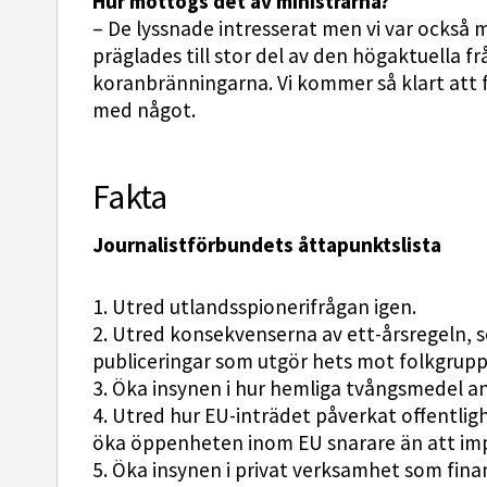
Hur mottogs det av ministrarna?
– De lyssnade intresserat men vi var också
präglades till stor del av den högaktuella 
koranbränningarna. Vi kommer så klart att f
med något.
Fakta
Journalistförbundets åttapunktslista
1. Utred utlandsspionerifrågan igen.
2. Utred konsekvenserna av ett-årsregeln, 
publiceringar som utgör hets mot folkgrupp
3. Öka insynen i hur hemliga tvångsmedel a
4. Utred hur EU-inträdet påverkat offentlig
öka öppenheten inom EU snarare än att imp
5. Öka insynen i privat verksamhet som fina