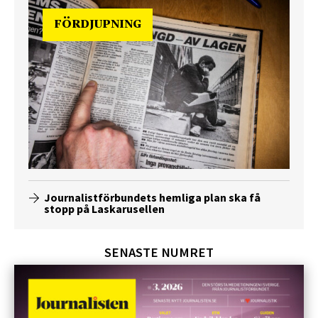
FÖRDJUPNING
Journalistförbundets hemliga plan ska få
stopp på Laskarusellen
SENASTE NUMRET