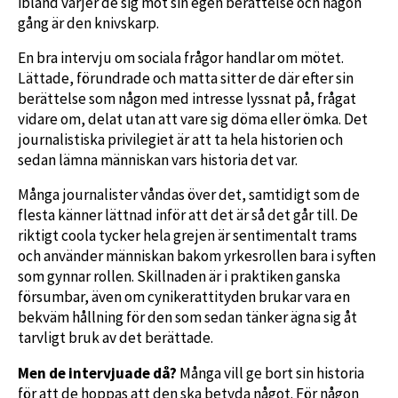
ibland värjer de sig mot sin egen berättelse och någon
gång är den knivskarp.
En bra intervju om sociala frågor handlar om mötet.
Lättade, förundrade och matta sitter de där efter sin
berättelse som någon med intresse lyssnat på, frågat
vidare om, delat utan att vare sig döma eller ömka. Det
journalistiska privilegiet är att ta hela historien och
sedan lämna människan vars historia det var.
Många journalister våndas över det, samtidigt som de
flesta känner lättnad inför att det är så det går till. De
riktigt coola tycker hela grejen är sentimentalt trams
och använder människan bakom yrkesrollen bara i syften
som gynnar rollen. Skillnaden är i praktiken ganska
försumbar, även om cynikerattityden brukar vara en
bekväm hållning för den som sedan tänker ägna sig åt
tarvligt bruk av det berättade.
Men de intervjuade då?
Många vill ge bort sin historia
för att de hoppas att den ska betyda något. För någon