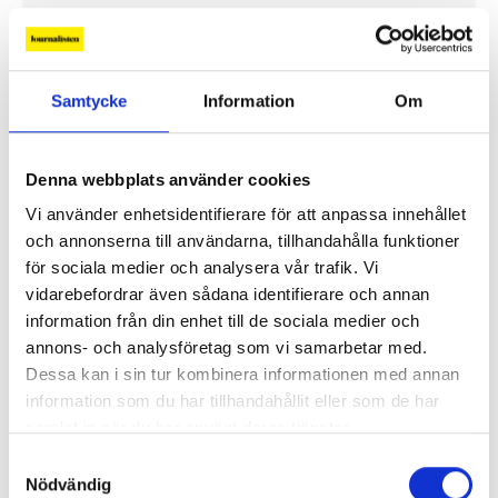
Gilda Hamidi-Nia
Fler profiler
Samtycke
Information
Om
Denna webbplats använder cookies
Vi använder enhetsidentifierare för att anpassa innehållet
och annonserna till användarna, tillhandahålla funktioner
för sociala medier och analysera vår trafik. Vi
vidarebefordrar även sådana identifierare och annan
information från din enhet till de sociala medier och
annons- och analysföretag som vi samarbetar med.
Dessa kan i sin tur kombinera informationen med annan
information som du har tillhandahållit eller som de har
samlat in när du har använt deras tjänster.
Lönerna – redaktion för redaktion
Samtyckesval
Så mycket tjänar vi – och våra chefer
Nödvändig