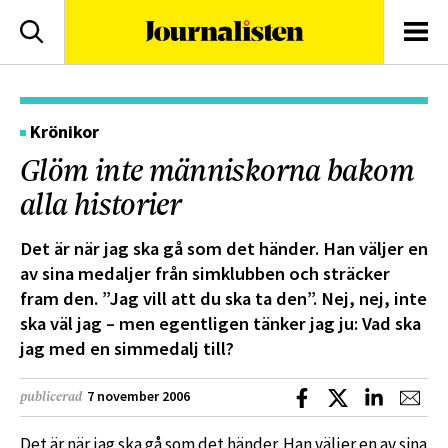
logotyp
Sök
Men
Krönikor
Glöm inte människorna bakom
alla historier
Det är när jag ska gå som det händer. Han väljer en
av sina medaljer från simklubben och sträcker
fram den. ”Jag vill att du ska ta den”. Nej, nej, inte
ska väl jag – men egentligen tänker jag ju: Vad ska
jag med en simmedalj till?
Dela på Facebook
Dela på X
Dela på L
Dela
7 november 2006
publicerad
Det är när jag ska gå som det händer. Han väljer en av sina