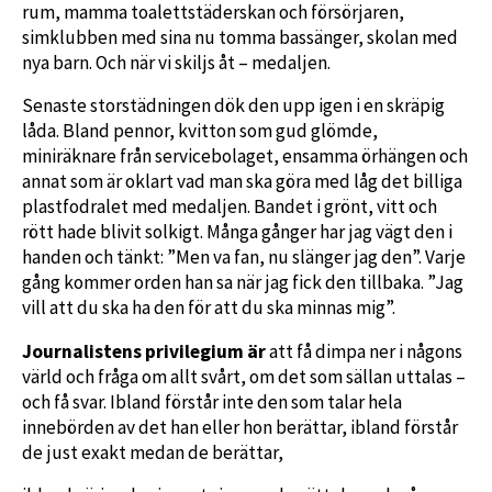
rum, mamma toalettstäderskan och försörjaren,
simklubben med sina nu tomma bassänger, skolan med
nya barn. Och när vi skiljs åt – medaljen.
Senaste storstädningen dök den upp igen i en skräpig
låda. Bland pennor, kvitton som gud glömde,
miniräknare från servicebolaget, ensamma örhängen och
annat som är oklart vad man ska göra med låg det billiga
plastfodralet med medaljen. Bandet i grönt, vitt och
rött hade blivit solkigt. Många gånger har jag vägt den i
handen och tänkt: ”Men va fan, nu slänger jag den”. Varje
gång kommer orden han sa när jag fick den tillbaka. ”Jag
vill att du ska ha den för att du ska minnas mig”.
Journalistens privilegium är
att få dimpa ner i någons
värld och fråga om allt svårt, om det som sällan uttalas –
och få svar. Ibland förstår inte den som talar hela
innebörden av det han eller hon berättar, ibland förstår
de just exakt medan de berättar,