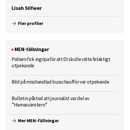
Lisah Silfwer
Fler profiler
MEN-fällningar
Polisen fick ingripa för att DI skulle rätta felaktigt
utpekande
Bild på misshandlad busschaufför var utpekande
Bulletin påstod att journalist var del av
”Hamasvänstern”
Mer MEN-fällningar