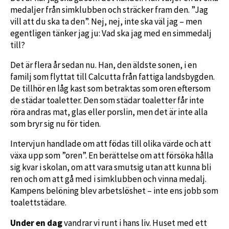
medaljer från simklubben och sträcker fram den. ”Jag
vill att du ska ta den”. Nej, nej, inte ska väl jag – men
egentligen tänker jag ju: Vad ska jag med en simmedalj
till?
Det är flera år sedan nu. Han, den äldste sonen, i en
familj som flyttat till Calcutta från fattiga landsbygden.
De tillhör en låg kast som betraktas som oren eftersom
de städar toaletter. Den som städar toaletter får inte
röra andras mat, glas eller porslin, men det är inte alla
som bryr sig nu för tiden.
Intervjun handlade om att födas till olika värde och att
växa upp som ”oren”. En berättelse om att försöka hålla
sig kvar i skolan, om att vara smutsig utan att kunna bli
ren och om att gå med i simklubben och vinna medalj.
Kampens belöning blev arbetslöshet – inte ens jobb som
toalettstädare.
Under en dag
vandrar vi runt i hans liv. Huset med ett