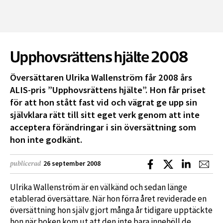
Upphovsrättens hjälte 2008
Översättaren Ulrika Wallenström får 2008 års
ALIS-pris ”Upphovsrättens hjälte”. Hon får priset
för att hon stått fast vid och vägrat ge upp sin
självklara rätt till sitt eget verk genom att inte
acceptera förändringar i sin översättning som
hon inte godkänt.
Dela på Facebook
Dela på X
Dela på L
Dela
26 september 2008
publicerad
Ulrika Wallenström är en välkänd och sedan länge
etablerad översättare. När hon förra året reviderade en
översättning hon själv gjort många år tidigare upptäckte
hon när boken kom ut att den inte bara innehöll de