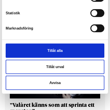
Så mycket tjänar dagspresscheferna
Statistik
Marknadsföring
REPORTAGE
Tillåt alla
Tillåt urval
Avvisa
”Valåret känns som att sprinta ett