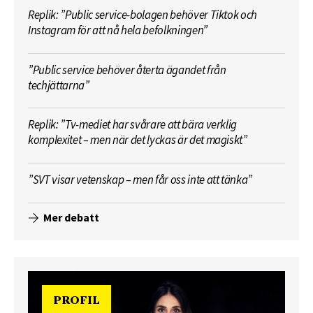
Replik: ”Public service-bolagen behöver Tiktok och
Instagram för att nå hela befolkningen”
”Public service behöver återta ägandet från
techjättarna”
Replik: ”Tv-mediet har svårare att bära verklig
komplexitet – men när det lyckas är det magiskt”
”SVT visar vetenskap – men får oss inte att tänka”
Mer debatt
PROFIL