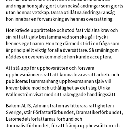
ändringar hon själv gjort utan också ändringar som gjorts
utan hennes vetskap. Dessa otillåtna ändringar ansåg
hon innebar en förvanskning av hennes översättning.
Hon krävde upprättelse och stod fast vid sina krav och
sin rätt att själv bestämma vad som ska gå i tryck i
hennes eget namn. Hon tog därmed strid i en fråga som
är principiellt viktig för alla översättare. Så småningom
nåddes en överenskommelse hon kunde acceptera.
Att stå upp för upphovsrätten och försvara
upphovsmännens rätt att kunna leva av sitt arbete och
publiceras i sammanhang upphovsmannen själv vill
kräver både mod och uthållighet av det slag Ulrika
Wallenström visat med sitt rakryggade handlingssätt.
Bakom ALIS, Administration av litterära rättigheter i
Sverige, står Författarförbundet, Dramatikerförbundet,
Läromedelsförfattarnas förbund och
Journalistförbundet, för att främja upphovsrätten och