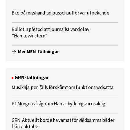
Bild på misshandlad busschaufför var utpekande
Bulletin påstod att journalist var del av
”Hamasvänstern”
Mer MEN-fällningar
GRN-fällningar
Musikhjälpen fälls för skämt om funktionsnedsatta
P1 Morgons fråga om Hamashyllning var osaklig
GRN: Aktuellt borde ha varnat för våldsamma bilder
från 7 oktober