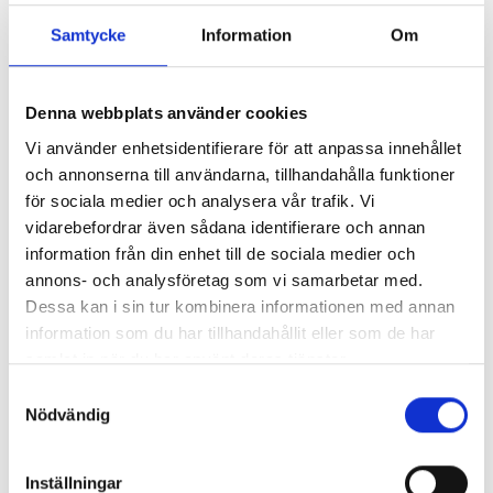
Samtycke
Information
Om
Så mycket tjänar mediecheferna
Denna webbplats använder cookies
Så mycket tjänar 260 mediechefer
Vi använder enhetsidentifierare för att anpassa innehållet
och annonserna till användarna, tillhandahålla funktioner
för sociala medier och analysera vår trafik. Vi
vidarebefordrar även sådana identifierare och annan
information från din enhet till de sociala medier och
annons- och analysföretag som vi samarbetar med.
Dessa kan i sin tur kombinera informationen med annan
information som du har tillhandahållit eller som de har
samlat in när du har använt deras tjänster.
Samtyckesval
Nödvändig
Enorma skillnader mellan
Inställningar
chefredaktörerna