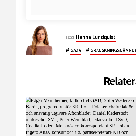
Hanna Lundquist
text
#
#
GAZA
GRANSKNINGSNÄMND
Relater