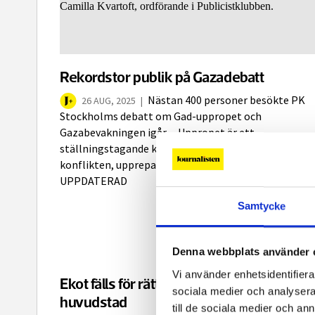
Rekordstor publik på Gazadebatt
Nästan 400 personer besökte PK
26 AUG, 2025
|
Stockholms debatt om Gad-uppropet och
Gazabevakningen igår. – Uppropet är ett
ställningstagande kring mediebevakningen, inte i
konflikten, upprepade Cecilia Uddén under debatten.
UPPDATERAD
Samtycke
Denna webbplats använder 
Vi använder enhetsidentifierar
Ekot fälls för rättelse om Israels
sociala medier och analysera 
huvudstad
till de sociala medier och a