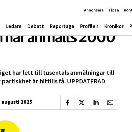
Annonsera
Tipsa
Kon
Ledare
Debatt
Reportage
Profilen
Krönikor
P
 har anmälts 2000
et har lett till tusentals anmälningar till
partiskhet är hittills få. UPPDATERAD
 augusti 2025
Dela på Facebook
Dela på X
Dela på LinkedIn
Dela via 