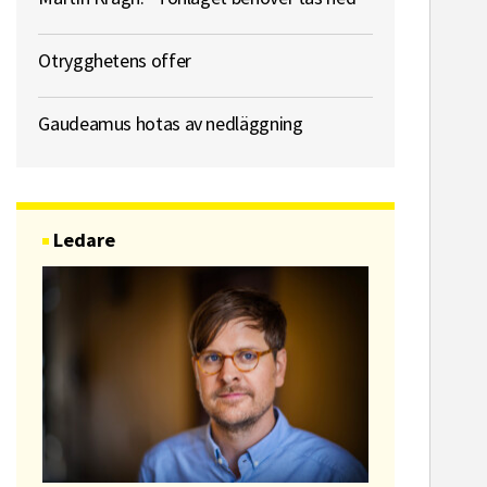
Otrygghetens offer
Gaudeamus hotas av nedläggning
Ledare
ssekreterare till Sidas
Hem & Hyr
mmunikationsenhet
Vänersbo