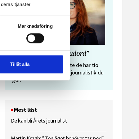
deras tjänster.
Marknadsföring
”Journalistens tio budord”
Malin Crona:
Tillåt alla
Följer du inte de här tio
budorden? Då är det inte journalistik du
gör.
Mest läst
De kan bli Årets journalist
Martin Kragh: ”Tonläget behöver tas ned”