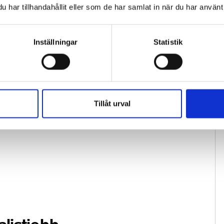
GRN-FÄLLNING
Ett inslag i SR Ekot gav
har tillhandahållit eller som de har samlat in när du har använt 
18 NOV, 2024
enligt Granskningsnämnden en missvisande bild av
att det av Israel ockuperade området Golanhöjderna
ligger i Israel.
Inställningar
Statistik
Tillåt urval