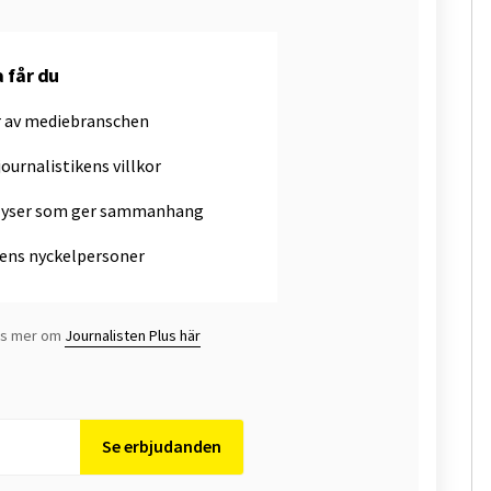
a får du
r av mediebranschen
journalistikens villkor
alyser som ger sammanhang
ens nyckelpersoner
Läs mer om
Journalisten Plus här
Se erbjudanden