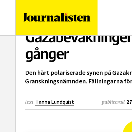
logotyp
Gazabevakningen
gånger
Den hårt polariserade synen på Gazakrig
Granskningsnämnden. Fällningarna för 
Hanna Lundquist
27
text
publicerad