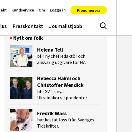
takt
Kundservice
Om
Logga in
Prenumerera
lus
Presskontakt
Journalistjobb
Sök
Nytt om folk
Helena Tell
blir ny chefredaktör och
ansvarig utgivare för NA.
Rebecca Haimi och
Christoffer Wendick
blir SVT:s nya
Ukrainakorrespondenter.
e-post
Fredrik Wass
har kastat loss från Sveriges
Tidskrifter.