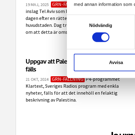
GRN-FÄLLNING
Ekot benämnde i ett
med annan information som du 
19 MAJ, 2025
inslag Tel Aviv som Israels huvudstad, men sände
dagen efter en rättelse där Jerusalem uppgavs vara
Samtyckesval
huvudstaden. Dag tre sände Ekot en andra rättelse
Nödvändig
om att detta är omstritt.
Uppgav att Palestina ligger inne i Israel –
Avvisa
fälls
GRN-FÄLLNING
P4-programmet
21 OKT, 2024
Klartext, Sveriges Radios program med enkla
nyheter, fälls för att det innehöll en felaktig
beskrivning av Palestina.