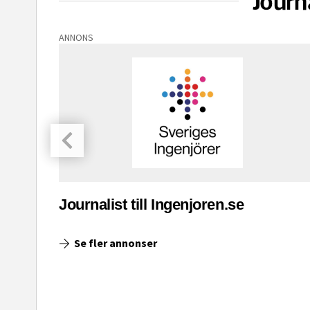
Journ
ANNONS
asinet
Journalist till Ingenjoren.se
Se fler annonser