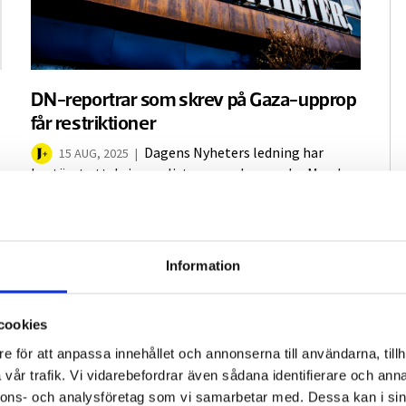
DN-reportrar som skrev på Gaza-upprop
får restriktioner
Dagens Nyheters ledning har
15 AUG, 2025
|
bestämt att de journalister som skrev under Magda
Gads Gazaupprop inte får bevaka kriget i Gaza och
relaterade ämnen. – Just vi som tycker att
bevakningen brustit får nu inte försöka göra den
Kommentarer
bättre, säger Kristina Hedberg,...
6
Information
kommentarer
cookies
e för att anpassa innehållet och annonserna till användarna, tillh
Ekot fälls för osaklighet om
vår trafik. Vi vidarebefordrar även sådana identifierare och anna
Golanhöjderna
nnons- och analysföretag som vi samarbetar med. Dessa kan i sin