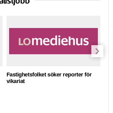
alistjobb
Fastighetsfolket söker reporter för
Pre
vikariat
ko