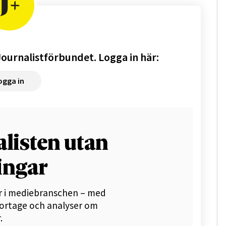
ournalistförbundet. Logga in här:
ogga in
alisten utan
ingar
r i mediebranschen – med
portage och analyser om
.