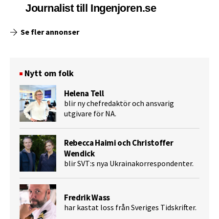
Journalist till Ingenjoren.se
Se fler annonser
Nytt om folk
Helena Tell
blir ny chefredaktör och ansvarig
utgivare för NA.
Rebecca Haimi och Christoffer
Wendick
blir SVT:s nya Ukrainakorrespondenter.
Fredrik Wass
har kastat loss från Sveriges Tidskrifter.