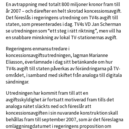
En avtrappning med totalt 800 miljoner kronor fram till
år 2007 – och därefter en helt skrotad koncessionsavgift.
Det föreslås i regeringens utredning om TV4s avgift till
staten, som presenterades i dag. TV4s VD Jan Scherman
se utredningen som “ett steg i rätt riktning”, men vill ha
en snabbare minskning av lokal TV-stationernas avgift.
Regeringens enmansutredare i
koncessionsavgiftsutredningen, lagman Marianne
Eliasson, överlämnade i dag sitt betänkande om hur
TV4s avgift till staten påverkas av förändringarna på TV-
området, i samband med skiftet från analoga till digitala
sändningar.
Utredningen har kommit fram till att en
avgiftsskyldighet är fortsatt motiverad fram tills det
analoga nätet släckts ned och föreslår att
koncessionsavgiften i sin nuvarande konstruktion skall
behållas fram till september 2007, som är det föreslagna
omläggninsgdatumet i regeringens proposition om