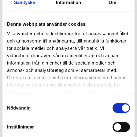
Samtycke
Information
Om
Denna webbplats använder cookies
Lönerna – redaktion för redaktion
Vi använder enhetsidentifierare för att anpassa innehållet
och annonserna till användarna, tillhandahålla funktioner
Så mycket tjänar vi – och våra chefer
för sociala medier och analysera vår trafik. Vi
vidarebefordrar även sådana identifierare och annan
information från din enhet till de sociala medier och
annons- och analysföretag som vi samarbetar med.
Dessa kan i sin tur kombinera informationen med annan
information som du har tillhandahållit eller som de har
samlat in när du har använt deras tjänster.
Samtyckesval
Nödvändig
Inställningar