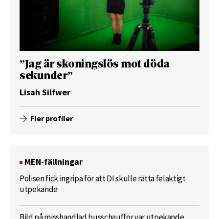
”Jag är skoningslös mot döda
sekunder”
Lisah Silfwer
Fler profiler
MEN-fällningar
Polisen fick ingripa för att DI skulle rätta felaktigt
utpekande
Bild på misshandlad busschaufför var utpekande