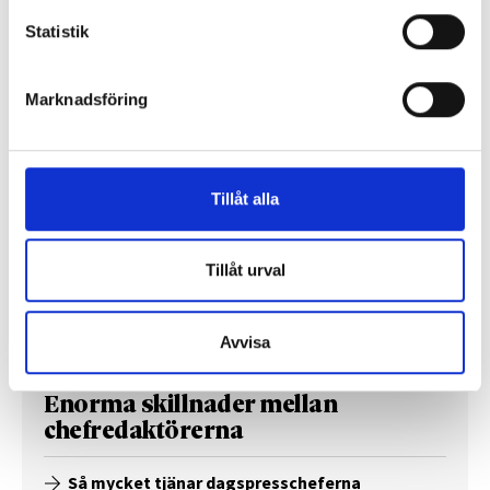
Så mycket tjänar mediecheferna
Statistik
Så mycket tjänar 260 mediechefer
Marknadsföring
Tillåt alla
Tillåt urval
Avvisa
Enorma skillnader mellan
chefredaktörerna
Så mycket tjänar dagspresscheferna