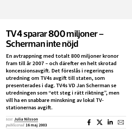
TV4 sparar 800 miljoner –
Scherman inte nöjd
En avtrappning med totalt 800 miljoner kronor
fram till år 2007 – och därefter en helt skrotad
koncessionsavgift. Det föreslås i regeringens
utredning om TV4s avgift till staten, som
presenterades i dag. TV4s VD Jan Scherman se
utredningen som “ett steg i rätt riktning”, men
vill ha en snabbare minskning av lokal TV-
stationernas avgift.
Julia Nilsson
text
Dela på Facebook
Dela på X
Dela på L
Dela
16 maj 2003
publicerad