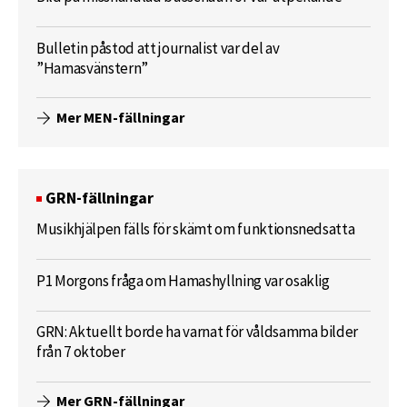
Bulletin påstod att journalist var del av
”Hamasvänstern”
Mer MEN-fällningar
GRN-fällningar
Musikhjälpen fälls för skämt om funktionsnedsatta
P1 Morgons fråga om Hamashyllning var osaklig
GRN: Aktuellt borde ha varnat för våldsamma bilder
från 7 oktober
Mer GRN-fällningar