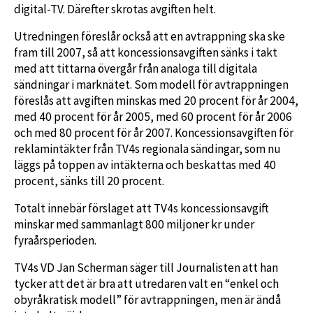
digital-TV. Därefter skrotas avgiften helt.
Utredningen föreslår också att en avtrappning ska ske
fram till 2007, så att koncessionsavgiften sänks i takt
med att tittarna övergår från analoga till digitala
sändningar i marknätet. Som modell för avtrappningen
föreslås att avgiften minskas med 20 procent för år 2004,
med 40 procent för år 2005, med 60 procent för år 2006
och med 80 procent för år 2007. Koncessionsavgiften för
reklamintäkter från TV4s regionala sändingar, som nu
läggs på toppen av intäkterna och beskattas med 40
procent, sänks till 20 procent.
Totalt innebär förslaget att TV4s koncessionsavgift
minskar med sammanlagt 800 miljoner kr under
fyraårsperioden.
TV4s VD Jan Scherman säger till Journalisten att han
tycker att det är bra att utredaren valt en “enkel och
obyråkratisk modell” för avtrappningen, men är ändå