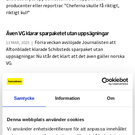
producenter eller reportrar. ”Cheferna skulle få riktigt,
riktigt kul!”
Även VG klarar sparpaketet utan uppsägningar
Förra veckan avslöjade Journalisten att
11 MAR, 2025
|
Aftonbladet klarade Schibsteds sparpaket utan
uppsägningar. Nu står det klart att det även gäller norska
VG.
SvD-klubben: ”Oro på print”
Lättnad över att inga fastanställda sägs
12 FEB, 2025
|
Samtycke
Information
Om
upp – men oro över nedskärningarna på print. Så beskriver
SvDs klubbordförande Fredrik Tideman stämningen på
Svenska Dagbladet idag.
Denna webbplats använder cookies
Vi använder enhetsidentifierare för att anpassa innehållet
Aftonbladets journalistklubb: ”Folk är väldigt oroliga”