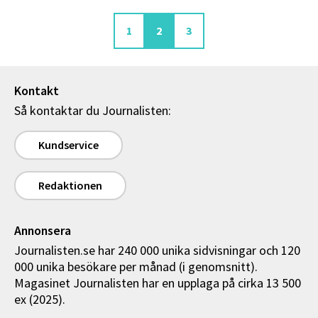
Sida
Aktuell sida
Sida
1
2
3
Kontakt
Så kontaktar du Journalisten:
Kundservice
Redaktionen
Annonsera
Journalisten.se har 240 000 unika sidvisningar och 120
000 unika besökare per månad (i genomsnitt).
Magasinet Journalisten har en upplaga på cirka 13 500
ex (2025).