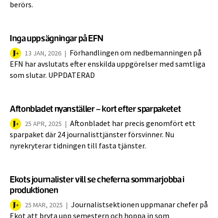
berörs.
Inga uppsägningar på EFN
Förhandlingen om nedbemanningen på
13 JAN, 2026
|
EFN har avslutats efter enskilda uppgörelser med samtliga
som slutar. UPPDATERAD
Aftonbladet nyanställer – kort efter sparpaketet
Aftonbladet har precis genomfört ett
25 APR, 2025
|
sparpaket där 24 journalisttjänster försvinner. Nu
nyrekryterar tidningen till fasta tjänster.
Ekots journalister vill se cheferna sommarjobba i
produktionen
Journalistsektionen uppmanar chefer på
25 MAR, 2025
|
Ekot att bryta upp semestern och hoppa in som