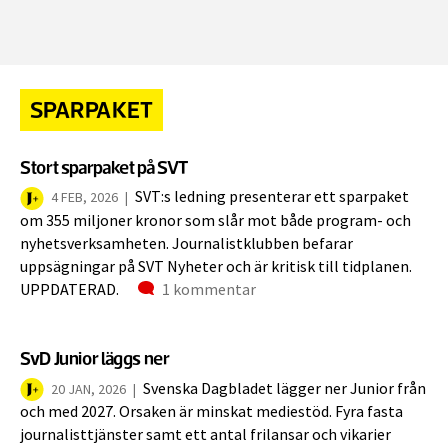
SPARPAKET
Stort sparpaket på SVT
SVT:s ledning presenterar ett sparpaket
4 FEB, 2026
|
om 355 miljoner kronor som slår mot både program- och
nyhetsverksamheten. Journalistklubben befarar
uppsägningar på SVT Nyheter och är kritisk till tidplanen.
Kommentarer
UPPDATERAD.
1 kommentar
SvD Junior läggs ner
Svenska Dagbladet lägger ner Junior från
20 JAN, 2026
|
och med 2027. Orsaken är minskat mediestöd. Fyra fasta
journalisttjänster samt ett antal frilansar och vikarier