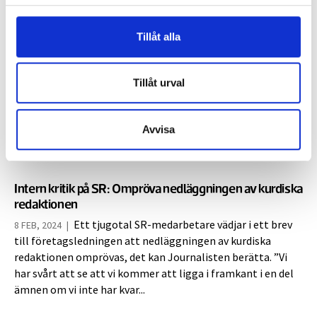
kommentar
Tillåt alla
Neddragningarna landar på redaktionerna
LEDARE
De senaste veckorna har varit en tuff
28 FEB, 2024
Tillåt urval
tid för Journalisten. Detta eftersom Finansförbundet har
beslutat sig för att lägga ned vår systertidning Finansliv,
som produceras av Tidningen Journalisten AB och vars
Avvisa
ekonomi är sammanflätad med vår.
Intern kritik på SR: Ompröva nedläggningen av kurdiska
redaktionen
Ett tjugotal SR-medarbetare vädjar i ett brev
8 FEB, 2024
|
till företagsledningen att nedläggningen av kurdiska
redaktionen omprövas, det kan Journalisten berätta. ”Vi
har svårt att se att vi kommer att ligga i framkant i en del
ämnen om vi inte har kvar...