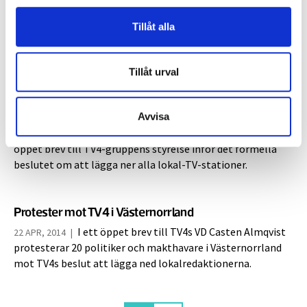
startade Nätverket för lokal-TV som protest mot TV4s
beslut att lägga ned sina lokalredaktioner. Nätverket har i
Tillåt alla
morse skickat ett öppet brev till TV4-gruppens styrelse
och vädjat till ledamöterna att besinna sig och...
Tillåt urval
”Besinna er och tänk om”
Avvisa
Besinna er och tänk om. Den uppmaningen
23 APR, 2014
|
riktar 151 undertecknare från Nätverket för lokal-TV i ett
öppet brev till TV4-gruppens styrelse inför det formella
beslutet om att lägga ner alla lokal-TV-stationer.
Protester mot TV4 i Västernorrland
I ett öppet brev till TV4s VD Casten Almqvist
22 APR, 2014
|
protesterar 20 politiker och makthavare i Västernorrland
mot TV4s beslut att lägga ned lokalredaktionerna.