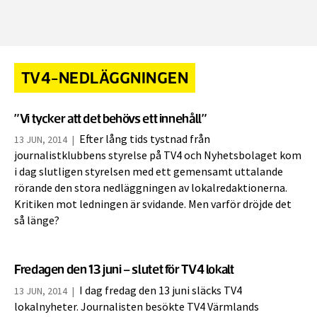
TV4-NEDLÄGGNINGEN
”Vi tycker att det behövs ett innehåll”
Efter lång tids tystnad från
13 JUN, 2014
|
journalistklubbens styrelse på TV4 och Nyhetsbolaget kom
i dag slutligen styrelsen med ett gemensamt uttalande
rörande den stora nedläggningen av lokalredaktionerna.
Kritiken mot ledningen är svidande. Men varför dröjde det
så länge?
Fredagen den 13 juni – slutet för TV4 lokalt
I dag fredag den 13 juni släcks TV4
13 JUN, 2014
|
lokalnyheter. Journalisten besökte TV4 Värmlands