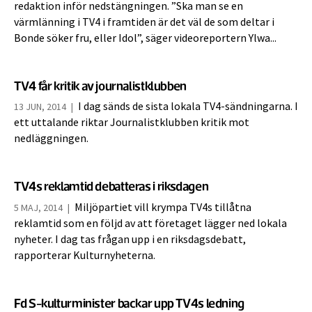
redaktion inför nedstängningen. ”Ska man se en
värmlänning i TV4 i framtiden är det väl de som deltar i
Bonde söker fru, eller Idol”, säger videoreportern Ylwa...
TV4 får kritik av journalistklubben
I dag sänds de sista lokala TV4-sändningarna. I
13 JUN, 2014
|
ett uttalande riktar Journalistklubben kritik mot
nedläggningen.
TV4s reklamtid debatteras i riksdagen
Miljöpartiet vill krympa TV4s tillåtna
5 MAJ, 2014
|
reklamtid som en följd av att företaget lägger ned lokala
nyheter. I dag tas frågan upp i en riksdagsdebatt,
rapporterar Kulturnyheterna.
Fd S-kulturminister backar upp TV4s ledning