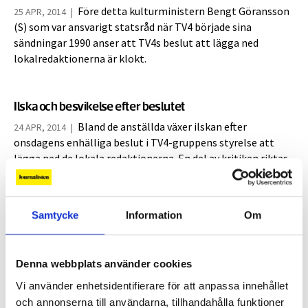
Före detta kulturministern Bengt Göransson
25 APR, 2014
|
(S) som var ansvarigt statsråd när TV4 började sina
sändningar 1990 anser att TV4s beslut att lägga ned
lokalredaktionerna är klokt.
Ilska och besvikelse efter beslutet
Bland de anställda växer ilskan efter
24 APR, 2014
|
onsdagens enhälliga beslut i TV4-gruppens styrelse att
lägga ned de lokala redaktionerna. En del av kritiken riktas
mot klubben och mot arbetstagarrepresentanterna. "Vi
måste lita på att ledningen gjort sitt jobb", säger Ann
Johansson,...
Samtycke
Information
Om
Casten Almqvist: ”Det här är en kraftfull satsning”
Denna webbplats använder cookies
Onsdagens styrelsebeslut i TV4-gruppen
24 APR, 2014
|
Vi använder enhetsidentifierare för att anpassa innehållet
handlar om överlevnad men är samtidigt en satsning,
och annonserna till användarna, tillhandahålla funktioner
hävdar VD Casten Almqvist. Han bemöter också uppgifterna