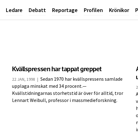
Ledare
Debatt
Reportage
Profilen
Krönikor
P
Kvällspressen har tappat greppet
Sedan 1970 har kvällspressens samlade
22 JAN, 1998
|
upplaga minskat med 34 procent.—
2
Kvällstidningarnas storhetstid är över för alltid, tror
A
Lennart Weibull, professor i massmedieforskning.
v
h
i