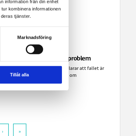
n information från din enhet
 tur kombinera informationen
deras tjänster.
Marknadsföring
Grundlagen ger a-kassan problem
JK Hans Regner förklarar att fallet är
5 JAN, 1998
|
Tillåt alla
peciellt just därför att det rör sig om
ournalisternas a-kassa.
›
»