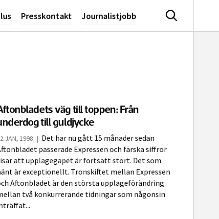
lus
Presskontakt
Journalistjobb
Sök
Aftonbladets väg till toppen: Från
underdog till guldjycke
Det har nu gått 15 månader sedan
2 JAN, 1998
|
ftonbladet passerade Expressen och färska siffror
isar att upplagegapet är fortsatt stort. Det som
änt är exceptionellt. Tronskiftet mellan Expressen
och Aftonbladet är den största upplageförändring
mellan två konkurrerande tidningar som någonsin
nträffat...