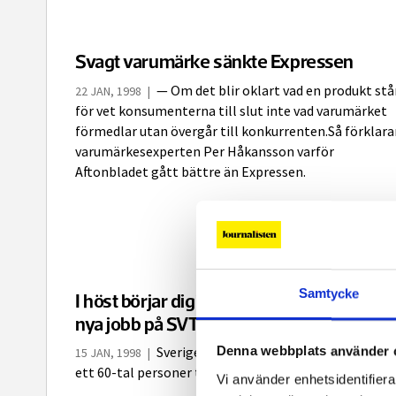
Svagt varumärke sänkte Expressen
— Om det blir oklart vad en produkt stå
22 JAN, 1998
|
för vet konsumenterna till slut inte vad varumärket
förmedlar utan övergår till konkurrenten.Så förklara
varumärkesexperten Per Håkansson varför
Aftonbladet gått bättre än Expressen.
Samtycke
I höst börjar digitala nyhetskanalen 60
nya jobb på SVT
Denna webbplats använder 
Sveriges Television planerar att anställ
15 JAN, 1998
|
ett 60-tal personer till sin digitala nyhetskanal.
Vi använder enhetsidentifierar