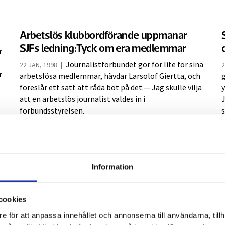
Arbetslös klubbordförande uppmanar
SJFs ledning:Tyck om era medlemmar
r
Journalistförbundet gör för lite för sina
22 JAN, 1998
|
2
r
arbetslösa medlemmar, hävdar Larsolof Giertta, och
g
föreslår ett sätt att råda bot på det.— Jag skulle vilja
y
att en arbetslös journalist valdes in i
förbundsstyrelsen.
s
Information
TV4, SVT, SR och Utbildningsradion i
gemensam protest:
1
Granskningsnämndens beslut luktar
cookies
a
censur
e för att anpassa innehållet och annonserna till användarna, tillh
J