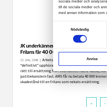
sociala medier och analysera 
till de sociala medier och a
med annan information som du 
Samtyckesval
Nödvändig
JK underkänner a-kassans handläggnin
Frilans får 40 000 i skadestånd½
Avvisa
Arbetslösa frilansar måste inte lova at
15 JAN, 1998
|
“definitivt” upphöra med sin verksamhet för att få
rätt till ersättning från Journalisternas a-kassa, slår
justitiekanslern fast. AMS får nu betala 40 000 kronor 
skadestånd till en frilans som nekats ersättning.
«
‹