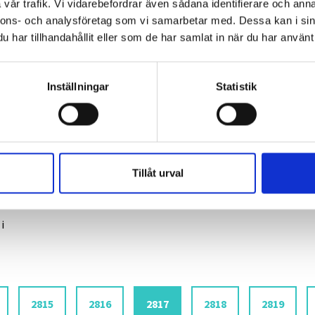
För första gången har TV4, SVT, SR och
15 JAN, 1998
|
vår trafik. Vi vidarebefordrar även sådana identifierare och anna
Utbildningsradion gått samman i protest mot ett
nnons- och analysföretag som vi samarbetar med. Dessa kan i sin
beslut i Granskningsnämnden.—Vi kommer inte att
har tillhandahållit eller som de har samlat in när du har använt 
följa nämndens beslut i den här frågan, säger
Ingemar Schmid vid programsekreteriatet på SVT.
Inställningar
Statistik
g
Kassan strängare än a-kasselagen
Gunnar Hagtorn är nöjd med att JK
15 JAN, 1998
|
1
Tillåt urval
uttalat sig så oförbehållsamt mot
s
t
villkorsformuleringen.
J
i
Sida
Sida
Aktuell sida
Sida
Sida
2815
2816
2817
2818
2819