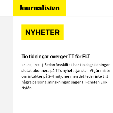
logotyp
NYHETER
Tio tidningar överger TT för FLT
Sedan årsskiftet har tio dagstidningar
22 JAN, 1998
|
slutat abonnera på TTs nyhetstjänst.— Vi går miste
om intäkter på 3-4 miljoner men det leder inte till
några personalminskningar, säger TT-chefen Erik
Nylén.