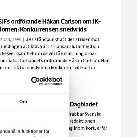
SJFs ordförande Håkan Carlson om JK-
domen: Konkurrensen snedvrids
JKs ståndpunkt att det strider mot
2 JAN, 1998
|
rundlagen att kräva att frilansar slutar med sin
rkesverksamhet om de vill få ersättning oroar
Journalistförbundets ordförande Håkan Carlson. Han
er en risk för snedvridna konkurrensvillkor för
frilansande SJF-medlemmar.
Om
60-tal varslas på Svenska Dagbladet
Ännu ett sparpaket drabbar Svenska
5 JAN, 1998
|
Dagbladet. Ett 60-tal personer på redaktionen
kommer att varslas om uppsägning inom kort, erfar
andahålla funktioner för
ournalisten.