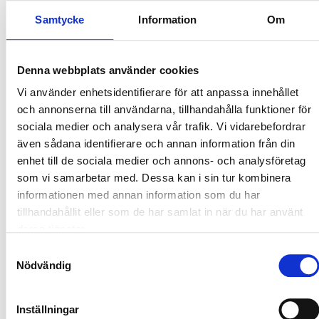
Gamla nyheter blev som nya
Samtycke
Information
Om
Under januari serverade redaktionerna en hel
29 JAN, 1998
|
del gammal skåpmat som värmts upp på nytt.Till exempel
gjorde Aftonbladet löp på att Jan Guillou skulle mördas av
Denna webbplats använder cookies
en utländsk agent. Trots att tidningen hade kört precis
samma nyhet flera år tidigare.
Vi använder enhetsidentifierare för att anpassa innehållet
och annonserna till användarna, tillhandahålla funktioner för
sociala medier och analysera vår trafik. Vi vidarebefordrar
Ny affär avslöjad i Vindeln.
även sådana identifierare och annan information från din
enhet till de sociala medier och annons- och analysföretag
Den rubriken på Västerbottens-Kurirens
29 JAN, 1998
|
som vi samarbetar med. Dessa kan i sin tur kombinera
förstasida får kommunalrådet att se rött och skriva ilskna
insändare till tidningen om den konspiratoriskt lagda
informationen med annan information som du har
lokalredaktören Ingrid Marklund.
tillhandahållit eller som de har samlat in när du har använt
deras tjänster.
Samtyckesval
Vi är många som är missnöjda
Nödvändig
— Ingrid Marklund har en alltför negativ
29 JAN, 1998
|
framtoning när hon skriver om Vindeln. Hon ser spöken på
Inställningar
ljusa dagen.