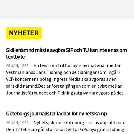
NYHETER
Skiljenämnd måste avgöra SJF och TU kan inte enas om
textbyte
En tvist om fritt utbyte av material mellan
29 JAN, 1998
|
Vestmanlands Läns Tidning och de tidningar som ingår i
VLT-koncernens bolag Ingress Media ska avgöras av en
särskild nämnd.Det är första gången som en tvist mellan
Journalistförbundet och Tidningsutgivarna avgörs på det...
Göteborgs journalister laddar för nyhetskamp
Nyhetsjakten i Göteborg trissas upp alltmer.
29 JAN, 1998
|
Den 12 februari går startskottet för GPs nya gratistidning.