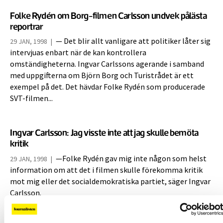
Folke Rydén om Borg-filmen Carlsson undvek pålästa
reportrar
— Det blir allt vanligare att politiker låter sig
29 JAN, 1998
|
intervjuas enbart när de kan kontrollera
omständigheterna. Ingvar Carlssons agerande i samband
med uppgifterna om Björn Borg och Turistrådet är ett
exempel på det. Det hävdar Folke Rydén som producerade
SVT-filmen...
Ingvar Carlsson: Jag visste inte att jag skulle bemöta
kritik
—Folke Rydén gav mig inte någon som helst
29 JAN, 1998
|
information om att det i filmen skulle förekomma kritik
mot mig eller det socialdemokratiska partiet, säger Ingvar
Carlsson.