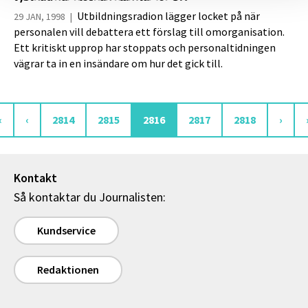
Utbildningsradion lägger locket på när
29 JAN, 1998
|
personalen vill debattera ett förslag till omorganisation.
Ett kritiskt upprop har stoppats och personaltidningen
vägrar ta in en insändare om hur det gick till.
Sida
Sida
Aktuell sida
Sida
Sida
«
‹
2814
2815
2816
2817
2818
›
Kontakt
Så kontaktar du Journalisten:
Kundservice
Redaktionen