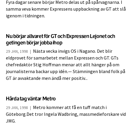
Fyra dagar senare börjar Metro delas ut på spårvagnarna. I
samma veva kommer Expressens uppbackning av GT att slå
igenom i tidningen.
Nu börjar allvaret för GT och Expressen Lejonet och
getingen börjar jobba ihop
Nästa vecka invigs OS i Nagano. Det blir
29 JAN, 1998
|
eldprovet för samarbetet mellan Expressen och GT. GTs
chefredaktör Stig Hoffman menar att allt hänger på om
journalisterna backar upp idén.— Stämningen bland folk på
GT är avvaktande men ändå mer positiv...
Hårda tag väntar Metro
Metro kommer att få en tuff match i
29 JAN, 1998
|
Göteborg.Det tror Ingela Wadbring, massmedieforskare vid
JMG.