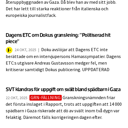
återuppbyggnaden av Gaza. Då blev han av med sitt jobb.
Det har lett till starka reaktioner från italienska och
europeiska journalistfack.
Dagens ETC om Dokus granskning: ”Politiserad hit
piece”
Doku avslöjar att Dagens ETC inte
24 OKT, 2025
|
berättade om en intervjupersons Hamassympatier. Dagens
ETC:s utgivare Andreas Gustavsson medger fel, men
kritiserar samtidigt Dokus publicering. UPPDATERAD
SVT klandras för uppgift om svält bland spädbarn i Gaza
GRN-FÄLLNING
Granskningsnämnden friar
22 OKT, 2025
det första inslaget i Rapport, trots att uppgiften att 14 000
spädbarn i Gaza riskerade att dö av svält inom två dygn var
felaktig. Däremot fälls korrigeringen dagen efter.