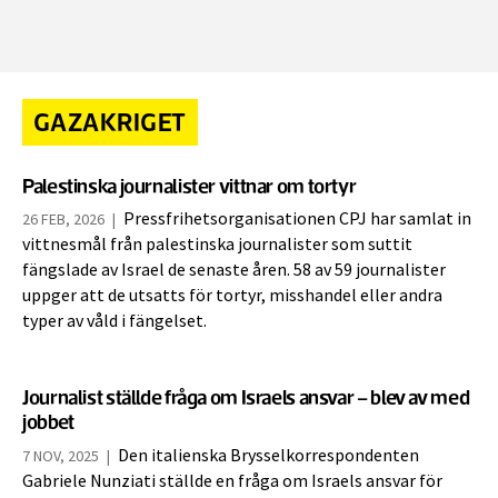
GAZAKRIGET
Palestinska journalister vittnar om tortyr
Pressfrihetsorganisationen CPJ har samlat in
26 FEB, 2026
|
vittnesmål från palestinska journalister som suttit
fängslade av Israel de senaste åren. 58 av 59 journalister
uppger att de utsatts för tortyr, misshandel eller andra
typer av våld i fängelset.
Journalist ställde fråga om Israels ansvar – blev av med
jobbet
Den italienska Brysselkorrespondenten
7 NOV, 2025
|
Gabriele Nunziati ställde en fråga om Israels ansvar för