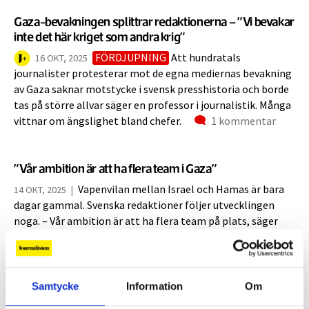
Gaza-bevakningen splittrar redaktionerna – ”Vi bevakar
inte det här kriget som andra krig”
FÖRDJUPNING
Att hundratals
16 OKT, 2025
journalister protesterar mot de egna mediernas bevakning
av Gaza saknar motstycke i svensk presshistoria och borde
tas på större allvar säger en professor i journalistik. Många
Kommentarer
vittnar om ängslighet bland chefer.
1 kommentar
”Vår ambition är att ha flera team i Gaza”
Vapenvilan mellan Israel och Hamas är bara
14 OKT, 2025
|
dagar gammal. Svenska redaktioner följer utvecklingen
noga. – Vår ambition är att ha flera team på plats, säger
SVT:s utrikeschef Daniel Kederstedt. UPPDATERAD
David Stavrou: ”Jag har anklagats för att vara
Samtycke
Information
Om
högerextrem och vänsterextrem – samma dag”