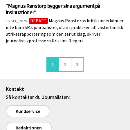
”Magnus Ranstorp bygger sina argument på
insinuationer”
DEBATT
Magnus Ranstorps kritik underkänner
15 SEP, 2025
inte bara SR:s journalister, utan i praktiken all västerländsk
utrikesrapportering som den ser ut idag, skriver
journalistikprofessorn Kristina Riegert.
Aktuell sida
Sida
Sida
1
2
3
Kontakt
Så kontaktar du Journalisten:
Kundservice
Redaktionen