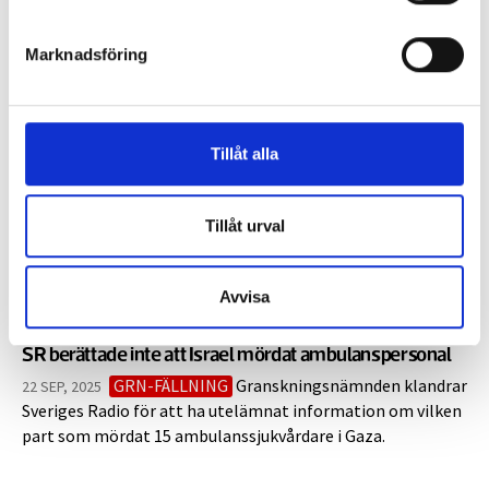
betala totalt 220 000 dollar till radioprogramledaren
Antoinette Lattouf. ABC avbröt hennes kontrakt efter att
Marknadsföring
hon på Instagram delat ett inlägg om att svält används
som ett krigsverktyg i Gaza.
Tillåt alla
SR bryter med frilansmedarbetare i Gaza
Sveriges Radio avbryter samarbetet med
22 SEP, 2025
|
Tillåt urval
frilansmedarbetaren Baraa Lafi efter att Doku avslöjat att
hon varit engagerad i antiisraeliska kampanjer. – Det är vi
som har goofat, säger Ekots utrikeschef Anders Pontara.
Avvisa
SR berättade inte att Israel mördat ambulanspersonal
GRN-FÄLLNING
Granskningsnämnden klandrar
22 SEP, 2025
Sveriges Radio för att ha utelämnat information om vilken
part som mördat 15 ambulanssjukvårdare i Gaza.