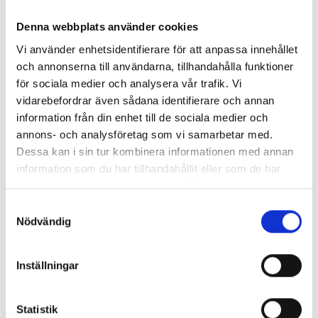
David Stavrou är den israeliska tidningen
10 OKT, 2025
|
Denna webbplats använder cookies
Haaretz korrespondent i Stockholm och medverkar också
på SvD:s ledarsida. Sedan Gazakriget startade för två år
Vi använder enhetsidentifierare för att anpassa innehållet
sedan har han varit överöst med uppdrag – och hat. ”Jag
och annonserna till användarna, tillhandahålla funktioner
Kommentarer
saknar dagarna jag kunde skriva om saker...
1
för sociala medier och analysera vår trafik. Vi
kommentar
vidarebefordrar även sådana identifierare och annan
information från din enhet till de sociala medier och
annons- och analysföretag som vi samarbetar med.
Journalister pekades ut på plakat under Bokmässan
Dessa kan i sin tur kombinera informationen med annan
Under en demonstration utanför
29 SEP, 2025
|
information som du har tillhandahållit eller som de har
Bokmässan hölls flera plakat med anklagelser mot
samlat in när du har använt deras tjänster.
svenska journalister, som visades med namn och bild. SVT:s
Samtyckesval
säkerhetschef Camilla Josephson säger att SVT ser
Nödvändig
Kommentarer
allvarligt på händelsen.
1 kommentar
Inställningar
ABC döms till högt skadestånd till journalist som
sparkades efter Gazainlägg
Statistik
Det australiska public service-bolaget ABC ska
24 SEP, 2025
|