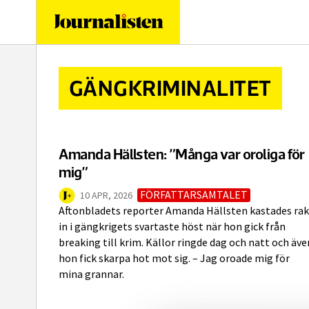
logotyp
GÄNGKRIMINALITET
Amanda Hällsten: ”Många var oroliga för
mig”
FÖRFATTARSAMTALET
10 APR, 2026
Aftonbladets reporter Amanda Hällsten kastades rak
in i gängkrigets svartaste höst när hon gick från
breaking till krim. Källor ringde dag och natt och äve
hon fick skarpa hot mot sig. – Jag oroade mig för
mina grannar.