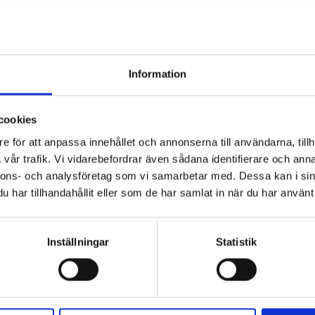
h
”Snart har de kriminella gängen mer
insyn än journalisterna”
1
g
KRÖNIKA
Tänk dig ett Sverige där
Information
21 NOV, 2024
.
kriminella har full insyn i ditt liv och kan kartlägga
t
och kontrollera varje steg du tar, från vaggan till
cookies
graven. Samtidigt som journalister och allmänhet
saknar insyn för att kunna granska att du får en...
e för att anpassa innehållet och annonserna till användarna, tillh
Kommentarer
2 kommentarer
vår trafik. Vi vidarebefordrar även sådana identifierare och anna
nnons- och analysföretag som vi samarbetar med. Dessa kan i sin
har tillhandahållit eller som de har samlat in när du har använt 
Inställningar
Statistik