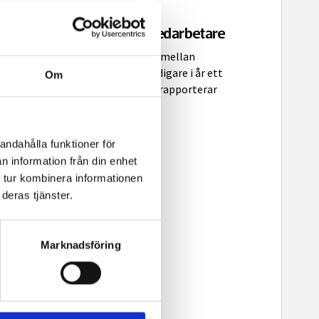
Morduppdrag mot SVT-medarbetare
I en krypterad chatt mellan
2 NOV, 2024
|
ängkriminella hittade polisen tidigare i år ett
Om
uppdrag att mörda en SVT-profil, rapporterar
Expressen.
andahålla funktioner för
n information från din enhet
 tur kombinera informationen
deras tjänster.
Marknadsföring