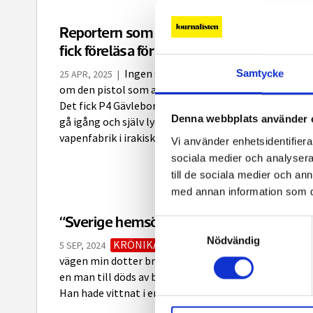
Reportern som spårade mordvapen – oc
fick föreläsa för Polisen
Ingen svensk myndighet visste något
Samtycke
25 APR, 2025
|
om den pistol som användes vid ett gängmord i Gävle
Det fick P4 Gävleborgs reporter Julia Frost-Nylén at
Denna webbplats använder 
gå igång och själv lyckas spåra vapnet – till en
vapenfabrik i irakiska Sulaymaniyya kopplad till en...
Vi använder enhetsidentifierar
sociala medier och analysera 
till de sociala medier och a
med annan information som du 
“Sverige hemsöks av demoner”
Samtyckesval
Nödvändig
KRÖNIKA
Ibland kryper våldet nära. På
5 SEP, 2024
vägen min dotter brukade gå till pianolektion höggs
en man till döds av barnsoldater höga på Tramadol.
Han hade vittnat i en mordutredning.