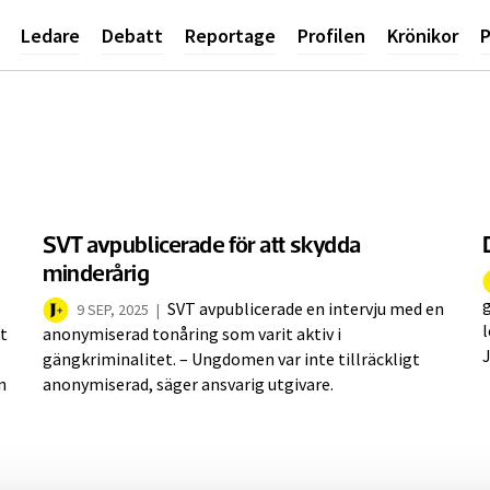
Ledare
Debatt
Reportage
Profilen
Krönikor
P
SVT avpublicerade för att skydda
minderårig
g
SVT avpublicerade en intervju med en
9 SEP, 2025
|
l
t
anonymiserad tonåring som varit aktiv i
gängkriminalitet. – Ungdomen var inte tillräckligt
n
anonymiserad, säger ansvarig utgivare.