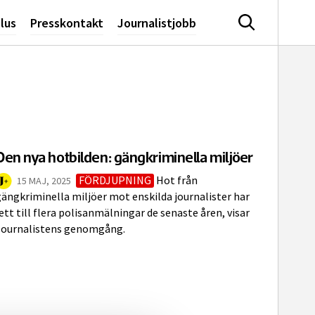
lus
Presskontakt
Journalistjobb
Sök
Den nya hotbilden: gängkriminella miljöer
FÖRDJUPNING
Hot från
15 MAJ, 2025
ängkriminella miljöer mot enskilda journalister har
ett till flera polisanmälningar de senaste åren, visar
Journalistens genomgång.