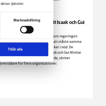
deras tjänster.
Marknadsföring
”Ställ samma krav för Dawit Isaak och Gui
Minhai”
DEBATT
Samtidigt som regeringen
2 MAR, 2025
agerar resolut för Ahmadreza Djalali måste samma
engagemang visas för andra svenskar i nöd. De
Tillåt alla
fängslade medborgarna Dawit Isaak och Gui Minhai
örtjänar ett lika kraftfullt agerande, skriver
öreträdare för flera organisationer.