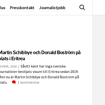
lus
Presskontakt
Journalistjobb
Sök
Martin Schibbye och Donald Boström på
plats i Eritrea
Såvitt känt har inga svenska
0 MAR, 2026
|
ournalister beviljats visum till Eritrea sedan 2019.
Men nu är Martin Schibbye och Donald Boström på
Kommentarer
lats.
1 kommentar