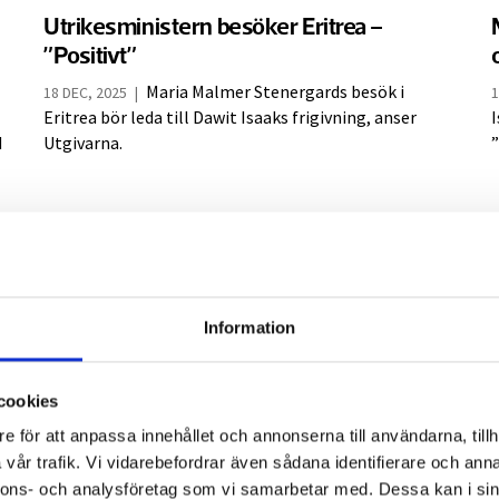
Utrikesministern besöker Eritrea –
”Positivt”
Maria Malmer Stenergards besök i
18 DEC, 2025
|
1
Eritrea bör leda till Dawit Isaaks frigivning, anser
I
d
Utgivarna.
UD svarar om Dawit Isaak: ”Gör allt vi
kan”
Information
Betlehem Isaak har bjudits in till möte
29 SEP, 2025
|
2
med utrikesministern, efter hennes öppna kritik mot
cookies
UD:s arbete för att få hennes pappa frigiven av
f
e för att anpassa innehållet och annonserna till användarna, tillh
Eritrea.
f
vår trafik. Vi vidarebefordrar även sådana identifierare och anna
ä
nnons- och analysföretag som vi samarbetar med. Dessa kan i sin
y