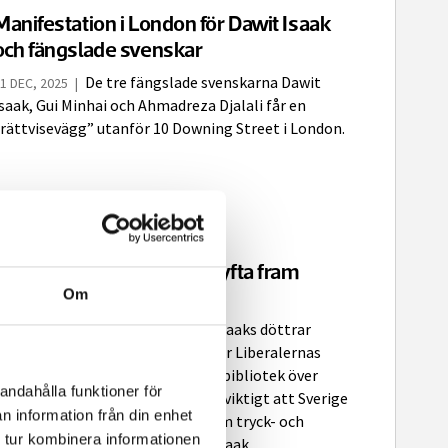
Manifestation i London för Dawit Isaak
och fängslade svenskar
De tre fängslade svenskarna Dawit
1 DEC, 2025
|
saak, Gui Minhai och Ahmadreza Djalali får en
”rättvisevägg” utanför 10 Downing Street i London.
Betlehem Isaak: Akut att lyfta fram
förbjudna böcker
Om
BOKMÄSSAN
Dawit Isaaks döttrar
5 SEP, 2025
Betlehem och Danait Isaak stöttar Liberalernas
örslag att inrätta ett nationellt bibliotek över
andahålla funktioner för
örbjuden litteratur. – Det är jätteviktigt att Sverige
n information från din enhet
r ett föregångsland i frågorna om tryck- och
 tur kombinera informationen
ttrandefrihet, säger Betlehem Isaak.