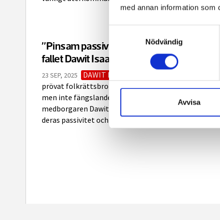
med annan information som du 
Samtyckesval
Nödvändig
”Pinsam passivitet av svenska åklagare i
fallet Dawit Isaak”
DAWIT ISAAK
Svenska åklagare har
23 SEP, 2025
prövat folkrättsbrott begångna i Iran och Syrien,
men inte fängslandet av samvetsfången och svenska
Avvisa
medborgaren Dawit Isaak. – Det är pinsamt att se
deras passivitet och ovilja, säger RSF:s Björn Tunbäck