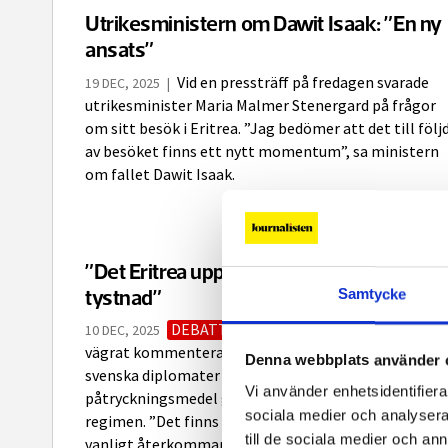
Utrikesministern om Dawit Isaak: ”En ny
ansats”
Vid en pressträff på fredagen svarade
19 DEC, 2025
|
utrikesminister Maria Malmer Stenergard på frågor
om sitt besök i Eritrea. ”Jag bedömer att det till följ
av besöket finns ett nytt momentum”, sa ministern
om fallet Dawit Isaak.
”Det Eritrea uppskattar mest är Sveriges
tystnad”
Samtycke
DEBATT
Svenska tjänstemän har i 24 år
10 DEC, 2025
vägrat kommentera Dawit Isaaks fall offentligt och
Denna webbplats använder 
svenska diplomater hävdar att de i praktiken saknar
Vi använder enhetsidentifierar
påtryckningsmedel gentemot den eritreanska
sociala medier och analysera 
regimen. ”Det finns inget Eritrea vill ha”, är ett
till de sociala medier och a
vanligt återkommande argument. I själva verket...