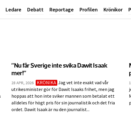
Ledare
Debatt
Reportage
Profilen
Krönikor
P
”Nu får Sverige inte svika Dawit Isaak
mer!”
KRÖNIKA
Jag vet inte exakt vad vår
28 APR, 2026
1
utrikesminister gör för Dawit Isaaks frihet, men jag
j
s
hoppas att hon inte sviker mannen som betalat ett
alldeles för högt pris för sin journalistik och det fria
p
ordet. Dawit Isaak är nu den journalist...