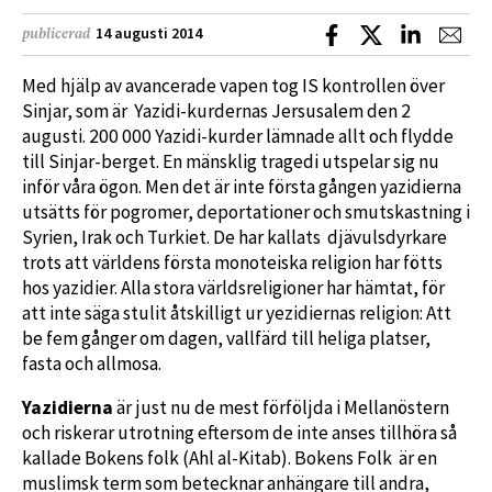
Dela på Facebook
Dela på X
Dela på L
Dela
14 augusti 2014
publicerad
Med hjälp av avancerade vapen tog IS kontrollen över
Sinjar, som är Yazidi-kurdernas Jersusalem den 2
augusti. 200 000 Yazidi-kurder lämnade allt och flydde
till Sinjar-berget. En mänsklig tragedi utspelar sig nu
inför våra ögon. Men det är inte första gången yazidierna
utsätts för pogromer, deportationer och smutskastning i
Syrien, Irak och Turkiet. De har kallats djävulsdyrkare
trots att världens första monoteiska religion har fötts
hos yazidier. Alla stora världsreligioner har hämtat, för
att inte säga stulit åtskilligt ur yezidiernas religion: Att
be fem gånger om dagen, vallfärd till heliga platser,
fasta och allmosa.
Yazidierna
är just nu de mest förföljda i Mellanöstern
och riskerar utrotning eftersom de inte anses tillhöra så
kallade Bokens folk (Ahl al-Kitab). Bokens Folk är en
muslimsk term som betecknar anhängare till andra,