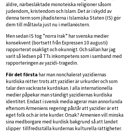
äldre, närbesläktade monoteiska religioner såsom
judendom, kristendom och Islam. Det är i skydd av
denna term som jihadisterna i Islamiska Staten (IS) gör
dem till måltavla just nu i mellanöstern.
Men sedan IS tog ”norra Irak” har svenska medier
konsekvent (bortsett från Expressen 10 augusti)
rapporterat osakligt och okunnigt. Och sällan har jag
varit så ledsen på TTs inkompetens som i samband med
rapporteringen av yazidi-tragedin.
För det första
har man nonchalerat yazidiernas
kurdiska rötter trots att yazidier är urkurder och som
talar den vackraste kurdiskan. I alla internationella
medier påpekar man ständigt yazidiernas kurdiska
identitet. Endast i svensk media agerar man annorlunda
eftersom Armeniens regering påstår att yazidier är ett
eget folk och är inte kurder. Orsak? Armenien vill minska
sina medborgare med kurdisk bakgrund så att landet
slipper tillfredsställa kurdernas kulturella rättigheter.