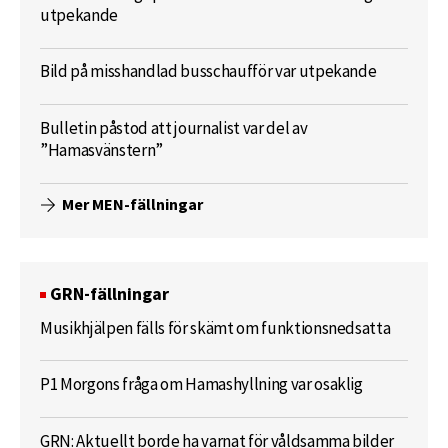
utpekande
Bild på misshandlad busschaufför var utpekande
Bulletin påstod att journalist var del av
”Hamasvänstern”
Mer MEN-fällningar
GRN-fällningar
Musikhjälpen fälls för skämt om funktionsnedsatta
P1 Morgons fråga om Hamashyllning var osaklig
GRN: Aktuellt borde ha varnat för våldsamma bilder