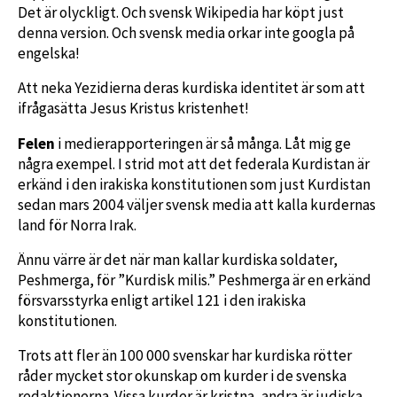
Det är olyckligt. Och svensk Wikipedia har köpt just
denna version. Och svensk media orkar inte googla på
engelska!
Att neka Yezidierna deras kurdiska identitet är som att
ifrågasätta Jesus Kristus kristenhet!
Felen
i medierapporteringen är så många. Låt mig ge
några exempel. I strid mot att det federala Kurdistan är
erkänd i den irakiska konstitutionen som just Kurdistan
sedan mars 2004 väljer svensk media att kalla kurdernas
land för Norra Irak.
Ännu värre är det när man kallar kurdiska soldater,
Peshmerga, för ”Kurdisk milis.” Peshmerga är en erkänd
försvarsstyrka enligt artikel 121 i den irakiska
konstitutionen.
Trots att fler än 100 000 svenskar har kurdiska rötter
råder mycket stor okunskap om kurder i de svenska
redaktionerna. Vissa kurder är kristna, andra är judiska,