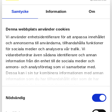
Samtycke
Information
Om
Denna webbplats använder cookies
Vi använder enhetsidentifierare för att anpassa innehållet
och annonserna till användarna, tillhandahålla funktioner
Lönerna – redaktion för redaktion
för sociala medier och analysera vår trafik. Vi
vidarebefordrar även sådana identifierare och annan
Så mycket tjänar vi – och våra chefer
information från din enhet till de sociala medier och
annons- och analysföretag som vi samarbetar med.
Dessa kan i sin tur kombinera informationen med annan
information som du har tillhandahållit eller som de har
samlat in när du har använt deras tjänster.
Samtyckesval
Nödvändig