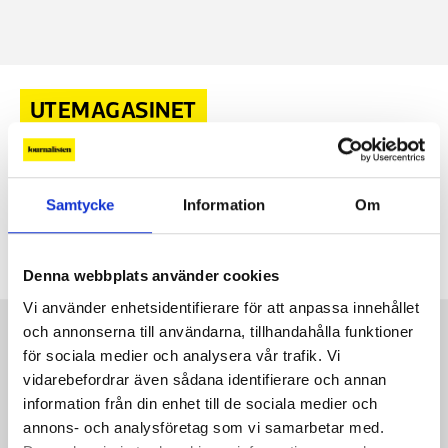
UTEMAGASINET
Repet från vildmarken
Friluftsjournalistiken frodas. Journalisten tog
5 SEP, 2023
|
Samtycke
Information
Om
rygg på frilansjournalisterna Emma Mattsson och Emma V
Larsson under ett dygn i Tiveden för att ta reda på varför.
Denna webbplats använder cookies
Vi använder enhetsidentifierare för att anpassa innehållet
Kontakt
och annonserna till användarna, tillhandahålla funktioner
för sociala medier och analysera vår trafik. Vi
Så kontaktar du Journalisten:
vidarebefordrar även sådana identifierare och annan
information från din enhet till de sociala medier och
Kundservice
annons- och analysföretag som vi samarbetar med.