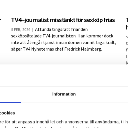
r
TV4-journalist misstänkt för sexköp frias
Attunda tingsrätt friar den
9 FEB, 2026
|
sexköpsåtalade TV4-journalisten. Han kommer dock
5
inte att återgå i tjänst innan domen vunnit laga kraft,
säger TV4 Nyheternas chef Fredrick Malmberg.
M
Information
Många medier på plats vid rättegången
mot TV4-journalisten
cookies
Ett stort medieuppbåd är på plats i
26 JAN, 2026
|
1
e för att anpassa innehållet och annonserna till användarna, tillh
Attunda tingsrätt när rättegången mot den
p