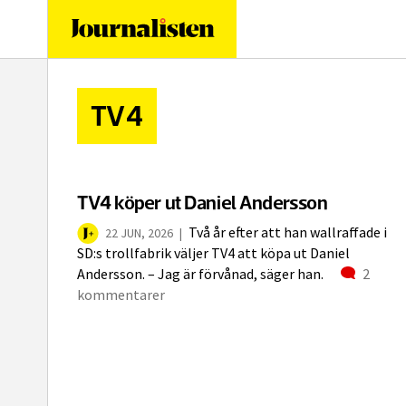
logotyp
TV4
TV4 köper ut Daniel Andersson
Två år efter att han wallraffade i
22 JUN, 2026
|
SD:s trollfabrik väljer TV4 att köpa ut Daniel
Komme
Andersson. – Jag är förvånad, säger han.
2
kommentarer