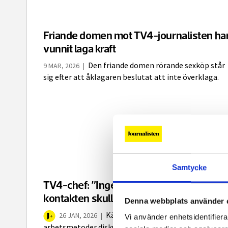
Friande domen mot TV4-journalisten ha
vunnit laga kraft
Den friande domen rörande sexköp står
9 MAR, 2026
|
sig efter att åklagaren beslutat att inte överklaga.
Samtycke
TV4-chef: ”Ingen diskussion om hur
kontakten skulle tas”
Denna webbplats använder 
Källskydd och journalistiska
26 JAN, 2026
|
Vi använder enhetsidentifierar
arbetsmetoder diskuterades i Attunda tingsrätt på