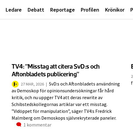
Ledare
Debatt
Reportage
Profilen
Krönikor
P
TV4: ”Misstag att citera SvD:s och
Aftonbladets publicering”
2
f
SvD:s och Aftonbladets användning
27 MAR, 2026
|
ntarer
av Demoskop för opinionsundersökningar får hård
kritik, och nu uppger TV4 att deras rewrite av
Schibstedskollegornas artiklar var ett misstag.
”Vidöppet för manipulation”, säger TV4:s Fredrick
Malmberg om Demoskops självrekryterade paneler.
Kommentarer
1 kommentar