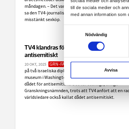
sociala medier och analysera 
måndagen. – Det var ett udda tips, inte helt riskfritt,
till de sociala medier och a
sa den TV4-journalist som står åtalad för ett
med annan information som du 
misstänkt sexköp.
Samtyckesval
Nödvändig
TV4 klandras för att ha kallat dåd
antisemitiskt
GRN-FÄLLNING
I ett inslag om mordet
20 OKT, 2025
Avvisa
på två israeliska diplomater utanför ett judiskt
museum i Washington kallade TV4:s kommentator
dådet för antisemitiskt. Det var osakligt, enligt
Granskningsnämnden, trots att TV4 anfört att en ra
världsledare också kallat dådet antisemitiskt.