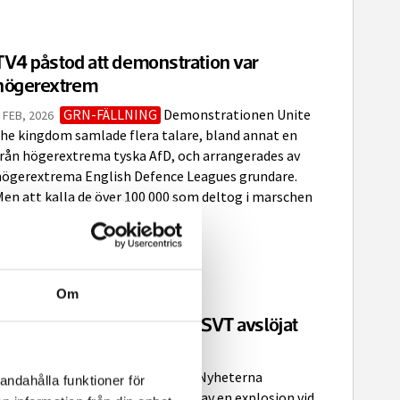
TV4 påstod att demonstration var
högerextrem
GRN-FÄLLNING
Demonstrationen Unite
 FEB, 2026
the kingdom samlade flera talare, bland annat en
från högerextrema tyska AfD, och arrangerades av
högerextrema English Defence Leagues grundare.
en att kalla de över 100 000 som deltog i marschen
högerextrema var osakligt, enligt
Granskningsnämnden som fäller...
Om
TV4 fälls för AI-video som SVT avslöjat
som fejk
GRN-FÄLLNING
TV4 Nyheterna
7 NOV, 2025
andahålla funktioner för
ublicerade en manipulerad video av en explosion vid