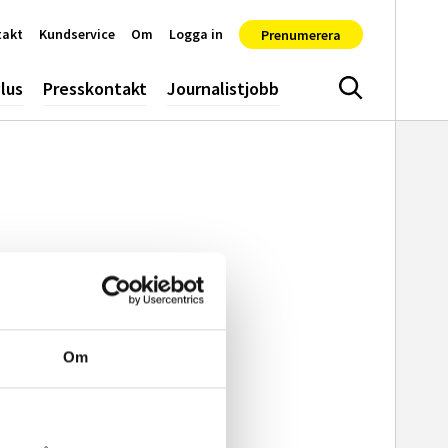
takt
Kundservice
Om
Logga in
Prenumerera
lus
Presskontakt
Journalistjobb
Sök
Om