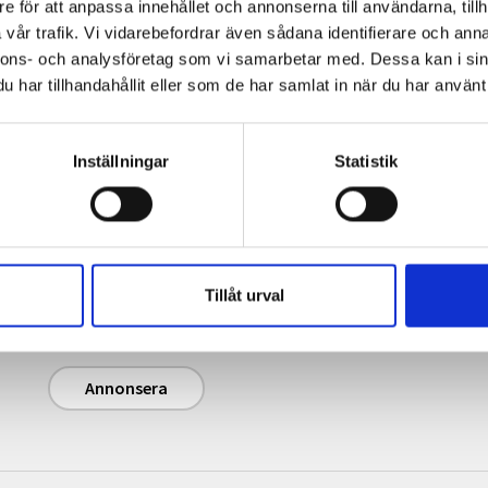
e för att anpassa innehållet och annonserna till användarna, tillh
vår trafik. Vi vidarebefordrar även sådana identifierare och anna
nnons- och analysföretag som vi samarbetar med. Dessa kan i sin
har tillhandahållit eller som de har samlat in när du har använt 
Inställningar
Statistik
Annonsera
Journalisten.se har 240 000 unika sidvisningar
och 120 000 unika besökare per månad (i
genomsnitt). Magasinet Journalisten har en
Tillåt urval
upplaga på cirka 13 500 ex (2025).
Annonsera