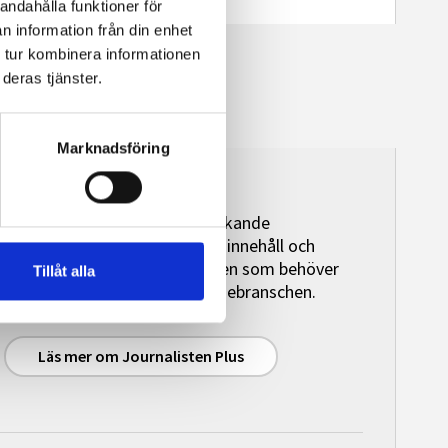
andahålla funktioner för
n information från din enhet
 tur kombinera informationen
deras tjänster.
Marknadsföring
Journalisten Plus
Journalisten Plus är en heltäckande
premiumtjänst med exklusivt innehåll och
granskande journalistik för den som behöver
Tillåt alla
initierad bevakningen av mediebranschen.
Läs mer om Journalisten Plus