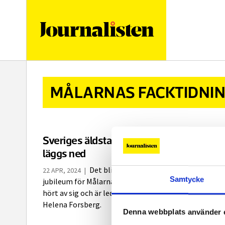
logotyp
MÅLARNAS FACKTIDNI
Sveriges äldsta fackförbundstidning
läggs ned
Det blir nedläggning i stället för
22 APR, 2024
|
Samtycke
jubileum för Målarnas Facktidning. ”Många läsare har
hört av sig och är ledsna”, säger chefredaktören
Helena Forsberg.
Denna webbplats använder 