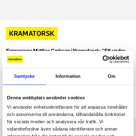
KRAMATORSK
Expressens Mattias Carlsson i Kramatorsk: ”Ett under
att någon överlevde”
Natten till söndagen bombades ett hotell i
26 AUG, 2024
|
staden Kramatorsk i östra Ukraina, där två Reuters-
Samtycke
Information
Om
journalister skadades, och en säkerhetsansvarig hos
nyhetsbyrån avled. – Det är ett under att någon
överhuvudtaget överlevde attacken, säger Expressens
Denna webbplats använder cookies
Mattias Carlsson.
Vi använder enhetsidentifierare för att anpassa innehållet
och annonserna till användarna, tillhandahålla funktioner
för sociala medier och analysera vår trafik. Vi
Kontakt
vidarebefordrar även sådana identifierare och annan