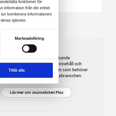
andahålla funktioner för
n information från din enhet
 tur kombinera informationen
deras tjänster.
Marknadsföring
Journalisten Plus
Journalisten Plus är en heltäckande
premiumtjänst med exklusivt innehåll och
granskande journalistik för den som behöver
Tillåt alla
initierad bevakningen av mediebranschen.
Läs mer om Journalisten Plus