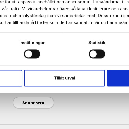
e för att anpassa innehållet och annonserna till användarna, tillh
vår trafik. Vi vidarebefordrar även sådana identifierare och anna
nnons- och analysföretag som vi samarbetar med. Dessa kan i sin
har tillhandahållit eller som de har samlat in när du har använt 
Inställningar
Statistik
Annonsera
Journalisten.se har 240 000 unika sidvisningar
och 120 000 unika besökare per månad (i
genomsnitt). Magasinet Journalisten har en
Tillåt urval
upplaga på cirka 13 500 ex (2025).
Annonsera