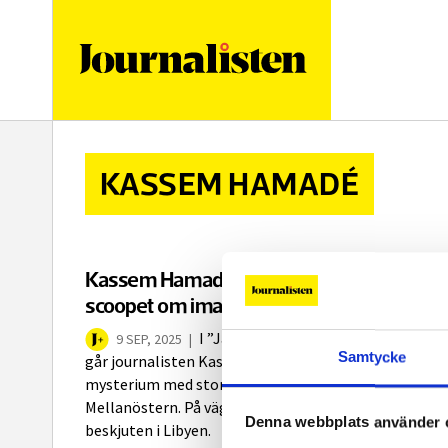
logotyp
KASSEM HAMADÉ
Kassem Hamadé riskerade livet för
scoopet om imamen
I ”Jakten på den försvunna imamen”
9 SEP, 2025
|
Samtycke
går journalisten Kassem Hamadé till botten med ett
mysterium med stora politiska konsekvenser i
Mellanöstern. På vägen blev han både kidnappad och
Denna webbplats använder 
beskjuten i Libyen.