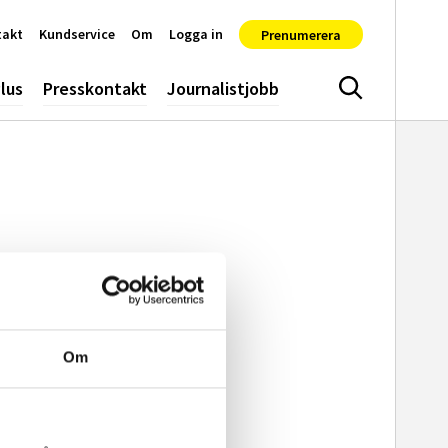
takt
Kundservice
Om
Logga in
Prenumerera
lus
Presskontakt
Journalistjobb
Sök
Om