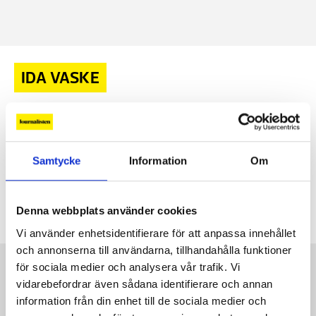
IDA VASKE
MM-klubben: ”Vi hoppas att Anders Eriksson skäms”
Journalistklubbarna i Bonnier News rasar
17 MAJ, 2024
|
mot företagets snålhet under
Samtycke
Information
Om
uppsägningsförhandlingarna på Marieberg Media. ”Vi har
ingenting att förlora för vi får ingenting”, säger Ida Vaske,
ordförande i journalistklubben på Marieberg Media.
Denna webbplats använder cookies
Vi använder enhetsidentifierare för att anpassa innehållet
och annonserna till användarna, tillhandahålla funktioner
Kontakt
för sociala medier och analysera vår trafik. Vi
vidarebefordrar även sådana identifierare och annan
Så kontaktar du Journalisten:
information från din enhet till de sociala medier och