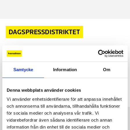
DAGSPRESSDISTRIKTET
Dagspressdistriktet: “Vi kräver att presskortet är kvar”
DEBATT
Svenska UD vägrade härom veckan att
15 FEB, 2024
släppa in en reporter med digitalt presskort. Men än värre
Samtycke
Information
Om
är det för reportrar som jobbar utomlands. Företrädare för
Dagspressdistriktet kräver att medlemmar i
Journalistförbundet ska ha möjlighet att få ett fysiskt
Kommentarer
Denna webbplats använder cookies
presskort.
8 kommentarer
Vi använder enhetsidentifierare för att anpassa innehållet
och annonserna till användarna, tillhandahålla funktioner
för sociala medier och analysera vår trafik. Vi
Kontakt
vidarebefordrar även sådana identifierare och annan
Så kontaktar du Journalisten:
information från din enhet till de sociala medier och