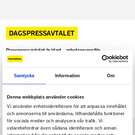
DAGSPRESSAVTALET
Dagspressavtalet är klart – arbetsgrupp för
visstidsanställda tillsätts
AVTALSRÖRELSEN 2025
Journalistförbundet
23 MAJ, 2025
och Medieföretagen har enats om ett nytt kollektivavtal
Samtycke
Information
Om
för dagspressområdet. Under året ska en partsgemensam
grupp ta fram rekommendationer kring
visstidsanställningar. Löneökningarna följer märket och en
Denna webbplats använder cookies
Kommentarer
dags arbetstidsförkortning införs 2026.
1 kommentar
Vi använder enhetsidentifierare för att anpassa innehållet
och annonserna till användarna, tillhandahålla funktioner
för sociala medier och analysera vår trafik. Vi
Kontakt
vidarebefordrar även sådana identifierare och annan