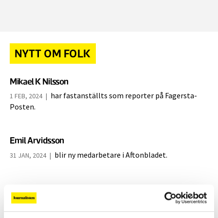
NYTT OM FOLK
Mikael K Nilsson
har fastanställts som reporter på Fagersta-
1 FEB, 2024
|
Posten.
Emil Arvidsson
blir ny medarbetare i Aftonbladet.
31 JAN, 2024
|
Mian Lodalen
journalist och författare, har utsetts till
30 JAN, 2024
|
hedersdoktor vid Jönköpings universitet.