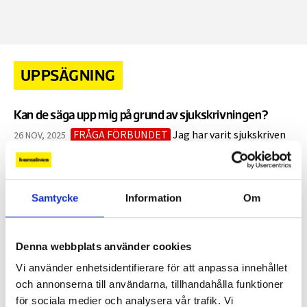
UPPSÄGNING
Kan de säga upp mig på grund av sjukskrivningen?
FRÅGA FÖRBUNDET
Jag har varit sjukskriven
26 NOV, 2025
på 25 procent i flera år men har ännu inte fått
sjukersättning beviljad från Försäkringskassan då de anser
att min arbetsförmåga inte är tillräckligt utredd.
Arbetsgivaren tycker däremot att det är dags att avsluta
Samtycke
Information
Om
hela min...
Denna webbplats använder cookies
Hur säger jag upp mig från min anställning?
Vi använder enhetsidentifierare för att anpassa innehållet
Hur säger jag upp mig?
2 SEP, 2024
|
och annonserna till användarna, tillhandahålla funktioner
för sociala medier och analysera vår trafik. Vi