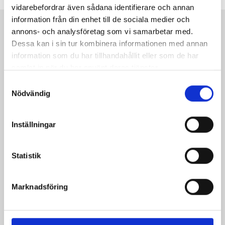
vidarebefordrar även sådana identifierare och annan
information från din enhet till de sociala medier och
Kontakt
annons- och analysföretag som vi samarbetar med.
Så kontaktar du Journalisten:
Dessa kan i sin tur kombinera informationen med annan
information som du har tillhandahållit eller som de har
Kundservice
samlat in när du har använt deras tjänster.
Samtyckesval
Nödvändig
Redaktionen
Inställningar
Annonsera
Journalisten.se har 240 000 unika sidvisningar och 120
000 unika besökare per månad (i genomsnitt).
Statistik
Magasinet Journalisten har en upplaga på cirka 13 500
ex (2025).
Marknadsföring
Annonsera